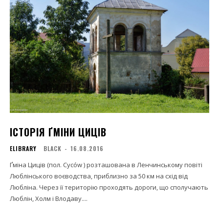
ІСТОРІЯ ҐМІНИ ЦИЦІВ
ELIBRARY
BLACK
-
16.08.2016
Ґміна Циців (пол. Cyców ) розташована в Ленчинському повіті
Люблінського воєводства, приблизно за 50 км на схід від
Любліна. Через її територію проходять дороги, що сполучають
Люблін, Холм і Влодаву....