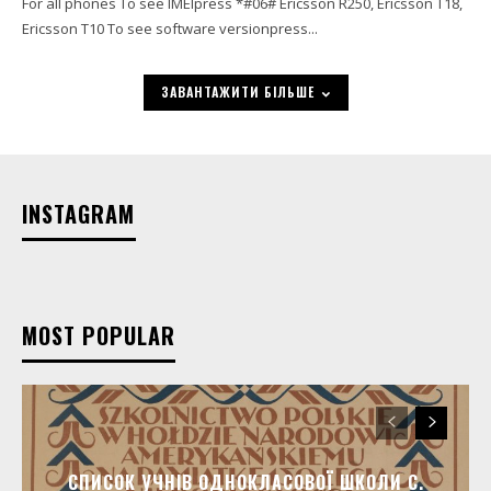
For all phones To see IMEIpress *#06# Ericsson R250, Ericsson T18,
Ericsson T10 To see software versionpress...
ЗАВАНТАЖИТИ БІЛЬШЕ
INSTAGRAM
MOST POPULAR
СПИСОК УЧНІВ ОДНОКЛАСОВОЇ ШКОЛИ C.