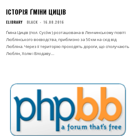
ІСТОРІЯ ҐМІНИ ЦИЦІВ
ELIBRARY
BLACK
-
16.08.2016
Ґміна Циців (пол. Cyców ) розташована в Ленчинському повіті
Люблінського воєводства, приблизно за 50 км на схід від
Любліна. Через її територію проходять дороги, що сполучають
Люблін, Холм і Влодаву....