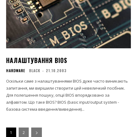
НАЛАШТУВАННЯ BIOS
HARDWARE
BLACK
-
21.10.2003
Оскільки саме з налаштуваннями BIOS дуже часто виникають
запитання, ми вирішили створити цей невеличкий посібник.
Для полегшення пошуку, опції BIOS впорядковано за
алфавітом. Що таке BIOS? BIOS (basic input/output system -
базова система введення/виведення)...
1
2