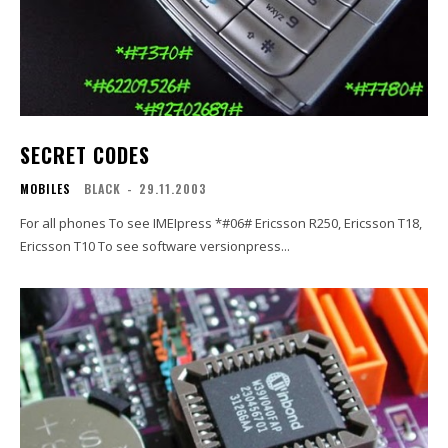
SECRET CODES
MOBILES
BLACK
-
29.11.2003
For all phones To see IMEIpress *#06# Ericsson R250, Ericsson T18,
Ericsson T10 To see software versionpress...