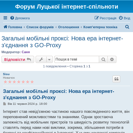
Форум Луцької інтернет-спільноти
Допомога
Реєстрація
Вхід
П
Головна
Список форумів
Оголошення
Комп'ютерна техніка
о
Загальні мобільні проксі: Нова ера інтернет-
ш
з'єднання з GO-Proxy
у
Модератор:
Саня
к
Пошук
Розшире
Відповісти
1 повідомлення • Сторінка
1
з
1
Sisu
Новачок
Загальні мобільні проксі: Нова ера інтернет-
з'єднання з GO-Proxy
П
Вів 11 червня 2024 р. 18:00
о
в
Інтернет став невід'ємною частиною нашого повсякденного життя, він
і
переповнений можливостями та знаннями. Однак зростаюча
д
о
залежність від мобільних пристроїв та швидкість розвитку технологій
м
ставлять перед нами нові виклики, зокрема, збільшення потреби в
л
е
безпеці та конфіденційності в Інтернеті. У цьому контексті компанія