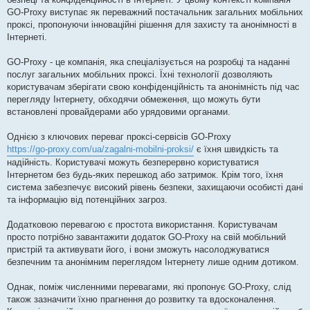
н
GO-Proxy виступає як переважний постачальник загальних мобільних
н
я
проксі, пропонуючи інноваційні рішення для захисту та анонімності в
Інтернеті.
GO-Proxy - це компанія, яка спеціалізується на розробці та наданні
послуг загальних мобільних проксі. Їхні технології дозволяють
користувачам зберігати свою конфіденційність та анонімність під час
перегляду Інтернету, обходячи обмеження, що можуть бути
встановлені провайдерами або урядовими органами.
Однією з ключових переваг проксі-сервісів GO-Proxy
https://go-proxy.com/ua/zagalni-mobilni-proksi/
є їхня швидкість та
надійність. Користувачі можуть безперервно користуватися
Інтернетом без будь-яких перешкод або затримок. Крім того, їхня
система забезпечує високий рівень безпеки, захищаючи особисті дані
та інформацію від потенційних загроз.
Додатковою перевагою є простота використання. Користувачам
просто потрібно завантажити додаток GO-Proxy на свій мобільний
пристрій та активувати його, і вони зможуть насолоджуватися
безпечним та анонімним переглядом Інтернету лише одним дотиком.
Однак, поміж численними перевагами, які пропонує GO-Proxy, слід
також зазначити їхню прагнення до розвитку та вдосконалення.