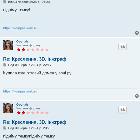
П
Вів 04 червня 2024 р. 06:24
о
в
підніму темку!
і
д
о
м
л
https://kompaswork.ru
е
н
н
Openair
я
Учасник форуму
Re: Креслення, 3D, інжграф
П
Нед 09 червня 2024 р. 22:17
о
в
Купила вже готовий домен у зоні ру.
і
д
о
м
л
https://kompaswork.ru
е
н
н
Openair
я
Учасник форуму
Re: Креслення, 3D, інжграф
П
Нед 30 червня 2024 р. 23:28
о
в
підніму темкупідніму темку
і