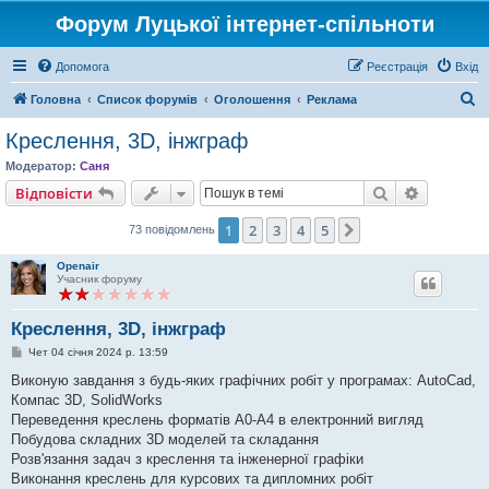
Форум Луцької інтернет-спільноти
Допомога
Реєстрація
Вхід
П
Головна
Список форумів
Оголошення
Реклама
о
Креслення, 3D, інжграф
ш
Модератор:
Саня
у
Пошук
Розшире
Відповісти
к
1
2
3
4
5
Далі
73 повідомлень
Openair
Учасник форуму
Креслення, 3D, інжграф
П
Чет 04 січня 2024 р. 13:59
о
в
Виконую завдання з будь-яких графічних робіт у програмах: AutoCad,
і
Компас 3D, SolidWorks
д
о
Переведення креслень форматів А0-А4 в електронний вигляд
м
Побудова складних 3D моделей та складання
л
е
Розв'язання задач з креслення та інженерної графіки
н
Виконання креслень для курсових та дипломних робіт
н