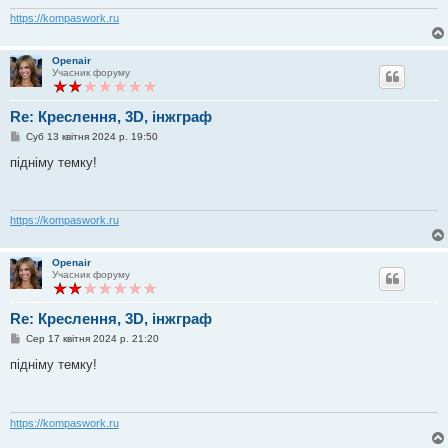
м
л
https://kompaswork.ru
е
н
н
Openair
я
Учасник форуму
Re: Креслення, 3D, інжграф
П
Суб 13 квітня 2024 р. 19:50
о
в
підніму темку!
і
д
о
м
л
https://kompaswork.ru
е
н
н
Openair
я
Учасник форуму
Re: Креслення, 3D, інжграф
П
Сер 17 квітня 2024 р. 21:20
о
в
підніму темку!
і
д
о
м
л
https://kompaswork.ru
е
н