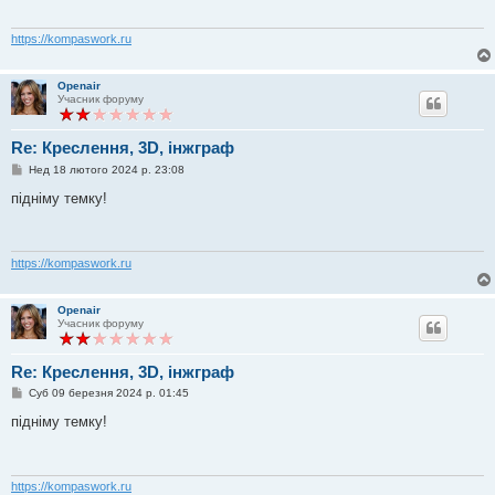
о
м
л
https://kompaswork.ru
е
н
н
Openair
я
Учасник форуму
Re: Креслення, 3D, інжграф
П
Нед 18 лютого 2024 р. 23:08
о
в
підніму темку!
і
д
о
м
л
https://kompaswork.ru
е
н
н
Openair
я
Учасник форуму
Re: Креслення, 3D, інжграф
П
Суб 09 березня 2024 р. 01:45
о
в
підніму темку!
і
д
о
м
л
https://kompaswork.ru