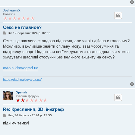
е
н
н
JoshuamaX
я
Новачок
Секс не главное?
П
Вів 12 березня 2024 р. 02:56
о
в
Секс - це важлива складова відносин, але чи він дійсно є головним?
і
Можливо, важливіше знайти спільну мову, взаєморозуміння та
д
о
підтримку в парі. Поділіться своїми думками та досвідом - чи можна
м
збудувати щасливі стосунки без великого акценту на сексу?
л
е
н
avtoin.kirovograd.ua
н
я
https://dachnaideya.cx.ua/
Openair
Учасник форуму
Re: Креслення, 3D, інжграф
П
Нед 24 березня 2024 р. 17:55
о
в
підніму темку!
і
д
о