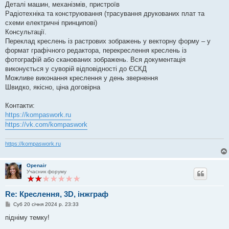
я
Деталі машин, механізмів, пристроїв
Радіотехніка та конструювання (трасування друкованих плат та
схеми електричні принципові)
Консультації.
Переклад креслень із растрових зображень у векторну форму – у
формат графічного редактора, перекреслення креслень із
фотографій або сканованих зображень. Вся документація
виконується у суворій відповідності до ЄСКД
Можливе виконання креслення у день звернення
Швидко, якісно, ціна договірна
Контакти:
https://kompaswork.ru
https://vk.com/kompaswork
https://kompaswork.ru
Openair
Учасник форуму
Re: Креслення, 3D, інжграф
П
Суб 20 січня 2024 р. 23:33
о
в
підніму темку!
і
д