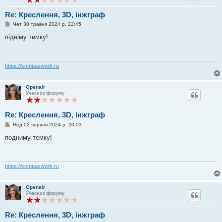
Re: Креслення, 3D, інжграф
П
Чет 30 травня 2024 р. 22:45
о
в
підніму темку!
і
д
о
м
л
https://kompaswork.ru
е
н
н
Openair
я
Учасник форуму
Re: Креслення, 3D, інжграф
П
Нед 02 червня 2024 р. 20:03
о
в
подниму темку!
і
д
о
м
л
https://kompaswork.ru
е
н
н
Openair
я
Учасник форуму
Re: Креслення, 3D, інжграф