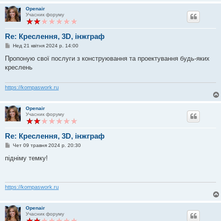
н
Openair
я
Учасник форуму
Re: Креслення, 3D, інжграф
П
Нед 21 квітня 2024 р. 14:00
о
в
Пропоную свої послуги з конструювання та проектування будь-яких
і
креслень
д
о
м
л
https://kompaswork.ru
е
н
н
Openair
я
Учасник форуму
Re: Креслення, 3D, інжграф
П
Чет 09 травня 2024 р. 20:30
о
в
підніму темку!
і
д
о
м
л
https://kompaswork.ru
е
н
н
Openair
я
Учасник форуму