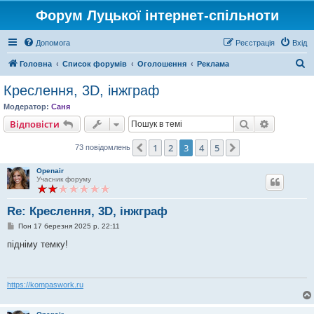
Форум Луцької інтернет-спільноти
Допомога
Реєстрація
Вхід
П
Головна
Список форумів
Оголошення
Реклама
о
Креслення, 3D, інжграф
ш
Модератор:
Саня
у
Пошук
Розшире
Відповісти
к
1
2
3
4
5
Поперед.
Далі
73 повідомлень
Openair
Учасник форуму
Re: Креслення, 3D, інжграф
П
Пон 17 березня 2025 р. 22:11
о
в
підніму темку!
і
д
о
м
л
https://kompaswork.ru
е
н
н