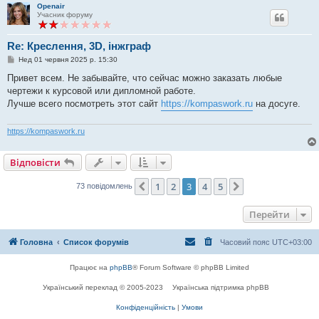
н
Openair
я
Учасник форуму
Re: Креслення, 3D, інжграф
П
Нед 01 червня 2025 р. 15:30
о
в
Привет всем. Не забывайте, что сейчас можно заказать любые
і
чертежи к курсовой или дипломной работе.
д
о
Лучше всего посмотреть этот сайт
https://kompaswork.ru
на досуге.
м
л
е
https://kompaswork.ru
н
н
я
Відповісти
1
2
3
4
5
Поперед.
Далі
73 повідомлень
Перейти
Головна
Список форумів
Часовий пояс
UTC+03:00
Працює на
phpBB
® Forum Software © phpBB Limited
Український переклад © 2005-2023
Українська підтримка phpBB
Конфіденційність
|
Умови