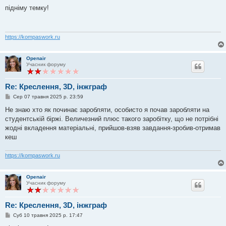
о
в
підніму темку!
і
д
о
м
л
https://kompaswork.ru
е
н
н
Openair
я
Учасник форуму
Re: Креслення, 3D, інжграф
П
Сер 07 травня 2025 р. 23:59
о
в
Не знаю хто як починає заробляти, особисто я почав заробляти на
і
студентській біржі. Величезний плюс такого заробітку, що не потрібні
д
о
жодні вкладення матеріальні, прийшов-взяв завдання-зробив-отримав
м
кеш
л
е
н
https://kompaswork.ru
н
я
Openair
Учасник форуму
Re: Креслення, 3D, інжграф
П
Суб 10 травня 2025 р. 17:47
о