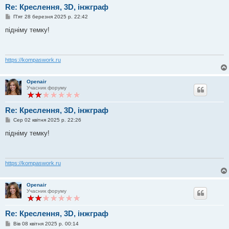
Re: Креслення, 3D, інжграф
П
П'ят 28 березня 2025 р. 22:42
о
в
підніму темку!
і
д
о
м
л
https://kompaswork.ru
е
н
н
Openair
я
Учасник форуму
Re: Креслення, 3D, інжграф
П
Сер 02 квітня 2025 р. 22:26
о
в
підніму темку!
і
д
о
м
л
https://kompaswork.ru
е
н
н
Openair
я
Учасник форуму
Re: Креслення, 3D, інжграф
П
Вів 08 квітня 2025 р. 00:14