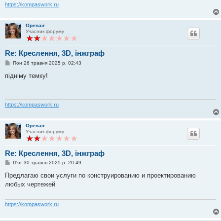
л
https://kompaswork.ru
е
н
н
Openair
я
Учасник форуму
Re: Креслення, 3D, інжграф
П
Пон 26 травня 2025 р. 02:43
о
в
підніму темку!
і
д
о
м
л
https://kompaswork.ru
е
н
н
Openair
я
Учасник форуму
Re: Креслення, 3D, інжграф
П
П'ят 30 травня 2025 р. 20:49
о
в
Предлагаю свои услуги по конструированию и проектированию
і
любых чертежей
д
о
м
л
https://kompaswork.ru
е
н