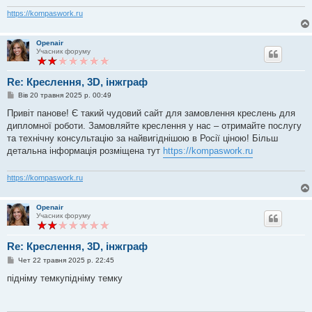
м
л
https://kompaswork.ru
е
н
н
Openair
я
Учасник форуму
Re: Креслення, 3D, інжграф
П
Вів 20 травня 2025 р. 00:49
о
в
Привіт панове! Є такий чудовий сайт для замовлення креслень для
і
дипломної роботи. Замовляйте креслення у нас – отримайте послугу
д
о
та технічну консультацію за найвигіднішою в Росії ціною! Більш
м
детальна інформація розміщена тут
https://kompaswork.ru
л
е
н
https://kompaswork.ru
н
я
Openair
Учасник форуму
Re: Креслення, 3D, інжграф
П
Чет 22 травня 2025 р. 22:45
о
в
підніму темкупідніму темку
і
д
о
м