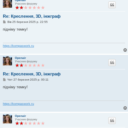
Openair
я
Учасник форуму
Re: Креслення, 3D, інжграф
П
Вів 25 березня 2025 р. 22:55
о
в
підніму темку!
і
д
о
м
л
https://kompaswork.ru
е
н
н
Openair
я
Учасник форуму
Re: Креслення, 3D, інжграф
П
Чет 27 березня 2025 р. 00:11
о
в
підніму темку!
і
д
о
м
л
https://kompaswork.ru
е
н
н
Openair
я
Учасник форуму