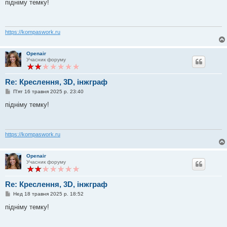
в
підніму темку!
і
д
о
м
л
https://kompaswork.ru
е
н
н
Openair
я
Учасник форуму
Re: Креслення, 3D, інжграф
П
П'ят 16 травня 2025 р. 23:40
о
в
підніму темку!
і
д
о
м
л
https://kompaswork.ru
е
н
н
Openair
я
Учасник форуму
Re: Креслення, 3D, інжграф
П
Нед 18 травня 2025 р. 18:52
о
в
підніму темку!
і
д
о