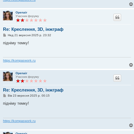
е
н
н
Openair
я
Учасник форуму
Re: Креслення, 3D, інжграф
П
Нед 21 вересня 2025 р. 23:32
о
в
підніму темку!
і
д
о
м
л
https://kompaswork.ru
е
н
н
Openair
я
Учасник форуму
Re: Креслення, 3D, інжграф
П
Вів 23 вересня 2025 р. 00:15
о
в
підніму темку!
і
д
о
м
л
https://kompaswork.ru
е
н
н
Openair