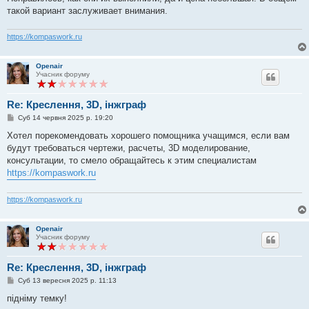
м
такой вариант заслуживает внимания.
л
е
н
https://kompaswork.ru
н
я
Openair
Учасник форуму
Re: Креслення, 3D, інжграф
П
Суб 14 червня 2025 р. 19:20
о
в
Хотел порекомендовать хорошего помощника учащимся, если вам
і
будут требоваться чертежи, расчеты, 3D моделирование,
д
о
консультации, то смело обращайтесь к этим специалистам
м
https://kompaswork.ru
л
е
н
https://kompaswork.ru
н
я
Openair
Учасник форуму
Re: Креслення, 3D, інжграф
П
Суб 13 вересня 2025 р. 11:13
о
в
підніму темку!
і