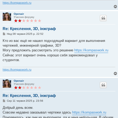
я
https://kompaswork.ru
Openair
Учасник форуму
Re: Креслення, 3D, інжграф
П
Нед 08 червня 2025 р. 22:52
о
в
Кто из вас ещё не нашел подходящий вариант для выполнения
і
чертежей, инженерной графики, 3D?
д
о
Могу предложить рассмотреть это решение
https://kompaswork.ru
м
Сейчас этот вариант очень хорошо себя зарекомендовал у
л
е
студентов.
н
н
я
https://kompaswork.ru
Openair
Учасник форуму
Re: Креслення, 3D, інжграф
П
Сер 11 червня 2025 р. 23:56
о
в
Добрый день всем.
і
Совсем недавно заказывал чертежи здесь
https://kompaswork.ru
д
о
Понравилось, как они их выполнили, да и цена небольшая. В общем