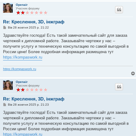
Openair
Учасник форуму
Re: Креслення, 3D, інжграф
П
Вів 28 жовтня 2025 р. 21:22
о
в
Здравствуйте господа! Есть такой замечательный сайт для заказа
і
чертежей к дипломной работе. Заказывайте чертежи у нас –
д
о
получите услугу и техническую консультацию по самой выгодной в
м
России цене! Более подробная информация размещена тут
л
е
https://kompaswork.ru
н
н
я
https://kompaswork.ru
Openair
Учасник форуму
Re: Креслення, 3D, інжграф
П
Вів 28 жовтня 2025 р. 21:23
о
в
Здравствуйте господа! Есть такой замечательный сайт для заказа
і
чертежей к дипломной работе. Заказывайте чертежи у нас –
д
о
получите услугу и техническую консультацию по самой выгодной в
м
России цене! Более подробная информация размещена тут
л
е
https://kompaswork.ru