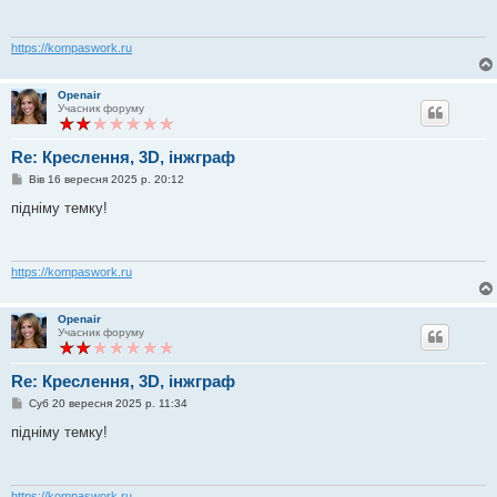
д
о
м
л
https://kompaswork.ru
е
н
н
Openair
я
Учасник форуму
Re: Креслення, 3D, інжграф
П
Вів 16 вересня 2025 р. 20:12
о
в
підніму темку!
і
д
о
м
л
https://kompaswork.ru
е
н
н
Openair
я
Учасник форуму
Re: Креслення, 3D, інжграф
П
Суб 20 вересня 2025 р. 11:34
о
в
підніму темку!
і
д
о
м
л
https://kompaswork.ru