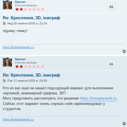
Openair
Учасник форуму
Re: Креслення, 3D, інжграф
П
Нед 05 жовтня 2025 р. 22:20
о
в
підніму темку!
і
д
о
м
л
https://kompaswork.ru
е
н
н
Openair
я
Учасник форуму
Re: Креслення, 3D, інжграф
П
П'ят 17 жовтня 2025 р. 23:55
о
в
Кто из вас ещё не нашел подходящий вариант для выполнения
і
чертежей, инженерной графики, 3D?
д
о
Могу предложить рассмотреть это решение
https://kompaswork.ru
м
Сейчас этот вариант очень хорошо себя зарекомендовал у
л
е
студентов.
н
н
я
https://kompaswork.ru