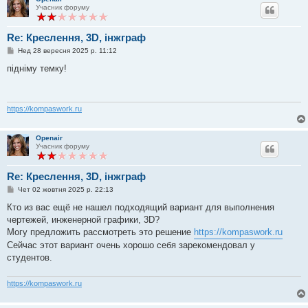
я
Учасник форуму
Re: Креслення, 3D, інжграф
П
Нед 28 вересня 2025 р. 11:12
о
в
підніму темку!
і
д
о
м
л
https://kompaswork.ru
е
н
н
Openair
я
Учасник форуму
Re: Креслення, 3D, інжграф
П
Чет 02 жовтня 2025 р. 22:13
о
в
Кто из вас ещё не нашел подходящий вариант для выполнения
і
чертежей, инженерной графики, 3D?
д
о
Могу предложить рассмотреть это решение
https://kompaswork.ru
м
Сейчас этот вариант очень хорошо себя зарекомендовал у
л
е
студентов.
н
н
я
https://kompaswork.ru