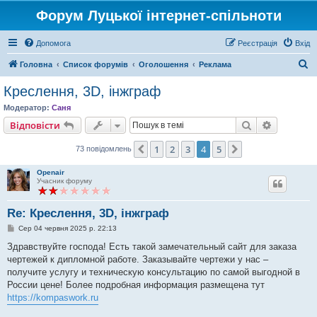
Форум Луцької інтернет-спільноти
Допомога
Реєстрація
Вхід
П
Головна
Список форумів
Оголошення
Реклама
о
Креслення, 3D, інжграф
ш
Модератор:
Саня
у
Пошук
Розшире
Відповісти
к
1
2
3
4
5
Поперед.
Далі
73 повідомлень
Openair
Учасник форуму
Re: Креслення, 3D, інжграф
П
Сер 04 червня 2025 р. 22:13
о
в
Здравствуйте господа! Есть такой замечательный сайт для заказа
і
чертежей к дипломной работе. Заказывайте чертежи у нас –
д
о
получите услугу и техническую консультацию по самой выгодной в
м
России цене! Более подробная информация размещена тут
л
е
https://kompaswork.ru
н
н