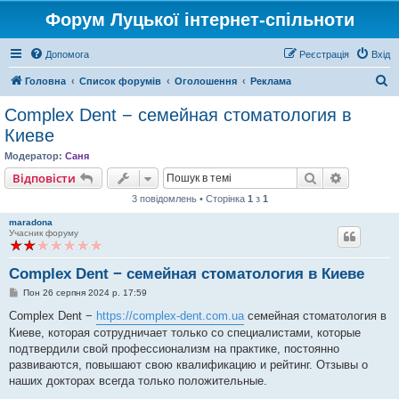
Форум Луцької інтернет-спільноти
Допомога
Реєстрація
Вхід
П
Головна
Список форумів
Оголошення
Реклама
о
Complex Dent − семейная стоматология в
ш
Киеве
у
Модератор:
Саня
к
Пошук
Розшире
Відповісти
3 повідомлень • Сторінка
1
з
1
maradona
Учасник форуму
Complex Dent − семейная стоматология в Киеве
П
Пон 26 серпня 2024 р. 17:59
о
в
Complex Dent −
https://complex-dent.com.ua
семейная стоматология в
і
Киеве, которая сотрудничает только со специалистами, которые
д
о
подтвердили свой профессионализм на практике, постоянно
м
развиваются, повышают свою квалификацию и рейтинг. Отзывы о
л
е
наших докторах всегда только положительные.
н
н