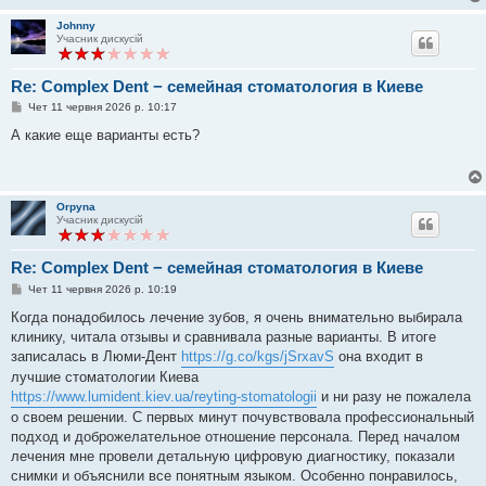
Johnny
Учасник дискусій
Re: Complex Dent − семейная стоматология в Киеве
П
Чет 11 червня 2026 р. 10:17
о
в
А какие еще варианты есть?
і
д
о
м
л
Orpyna
е
Учасник дискусій
н
н
я
Re: Complex Dent − семейная стоматология в Киеве
П
Чет 11 червня 2026 р. 10:19
о
в
Когда понадобилось лечение зубов, я очень внимательно выбирала
і
клинику, читала отзывы и сравнивала разные варианты. В итоге
д
о
записалась в Люми-Дент
https://g.co/kgs/jSrxavS
она входит в
м
лучшие стоматологии Киева
л
е
https://www.lumident.kiev.ua/reyting-stomatologii
и ни разу не пожалела
н
о своем решении. С первых минут почувствовала профессиональный
н
я
подход и доброжелательное отношение персонала. Перед началом
лечения мне провели детальную цифровую диагностику, показали
снимки и объяснили все понятным языком. Особенно понравилось,