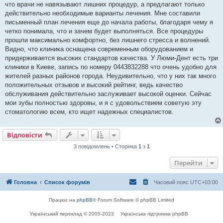
что врачи не навязывают лишних процедур, а предлагают только
действительно необходимые варианты лечения. Мне составили
письменный план лечения еще до начала работы, благодаря чему я
четко понимала, что и зачем будет выполняться. Все процедуры
прошли максимально комфортно, без лишнего стресса и волнений.
Видно, что клиника оснащена современным оборудованием и
придерживается высоких стандартов качества. У Люми-Дент есть три
клиники в Киеве, запись по номеру 0443832288 что очень удобно для
жителей разных районов города. Неудивительно, что у них так много
положительных отзывов и высокий рейтинг, ведь качество
обслуживания действительно заслуживает высокой оценки. Сейчас
мои зубы полностью здоровы, и я с удовольствием советую эту
стоматологию всем, кто ищет надежных специалистов.
Відповісти
3 повідомлень • Сторінка
1
з
1
Перейти
Головна
Список форумів
Часовий пояс
UTC+03:00
Працює на
phpBB
® Forum Software © phpBB Limited
Український переклад © 2005-2023
Українська підтримка phpBB