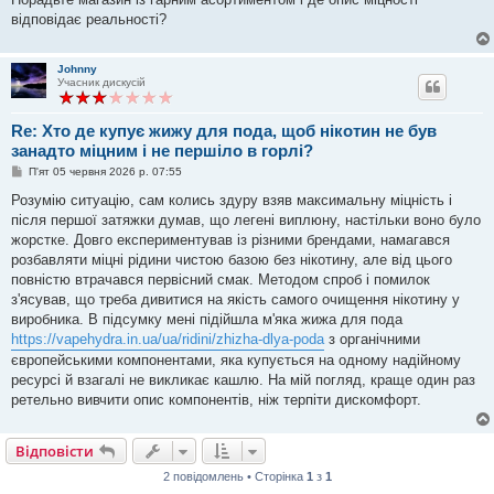
н
відповідає реальності?
н
я
Johnny
Учасник дискусій
Re: Хто де купує жижу для пода, щоб нікотин не був
занадто міцним і не першіло в горлі?
П
П'ят 05 червня 2026 р. 07:55
о
в
Розумію ситуацію, сам колись здуру взяв максимальну міцність і
і
після першої затяжки думав, що легені виплюну, настільки воно було
д
о
жорстке. Довго експериментував із різними брендами, намагався
м
розбавляти міцні рідини чистою базою без нікотину, але від цього
л
е
повністю втрачався первісний смак. Методом спроб і помилок
н
з'ясував, що треба дивитися на якість самого очищення нікотину у
н
я
виробника. В підсумку мені підійшла м'яка жижа для пода
https://vapehydra.in.ua/ua/ridini/zhizha-dlya-poda
з органічними
європейськими компонентами, яка купується на одному надійному
ресурсі й взагалі не викликає кашлю. На мій погляд, краще один раз
ретельно вивчити опис компонентів, ніж терпіти дискомфорт.
Відповісти
2 повідомлень • Сторінка
1
з
1