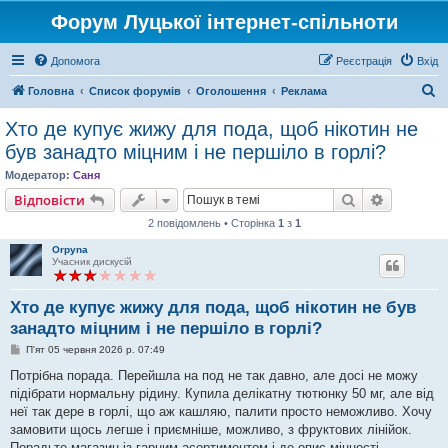
Форум Луцької інтернет-спільноти
Допомога
Реєстрація
Вхід
П
Головна
Список форумів
Оголошення
Реклама
о
Хто де купує жижу для пода, щоб нікотин не
ш
був занадто міцним і не першіло в горлі?
у
Модератор:
Саня
к
Пошук
Розшире
Відповісти
2 повідомлень • Сторінка
1
з
1
Orpyna
Учасник дискусій
Хто де купує жижу для пода, щоб нікотин не був
занадто міцним і не першіло в горлі?
П
П'ят 05 червня 2026 р. 07:49
о
в
Потрібна порада. Перейшла на под не так давно, але досі не можу
і
підібрати нормальну рідину. Купила делікатну тютюнку 50 мг, але від
д
о
неї так дере в горлі, що аж кашляю, палити просто неможливо. Хочу
м
замовити щось легше і приємніше, можливо, з фруктових лінійок.
л
е
Порадьте магазин із гарним асортиментом і де опис міцності