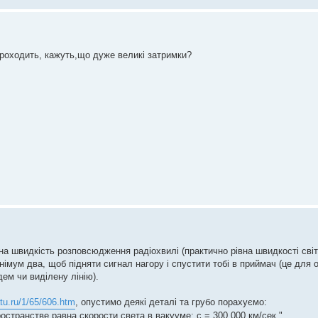
проходить, кажуть,що дуже великі затримки?
 на швидкість розповсюдження радіохвилі (практично рівна швидкості сві
інімум два, щоб підняти сигнал нагору і спустити тобі в приймач (це для
ем чи виділену лінію).
atu.ru/1/65/606.htm
, опустимо деякі деталі та грубо порахуємо:
странстве равна скорости света в вакууме: с = 300 000 км/сек."