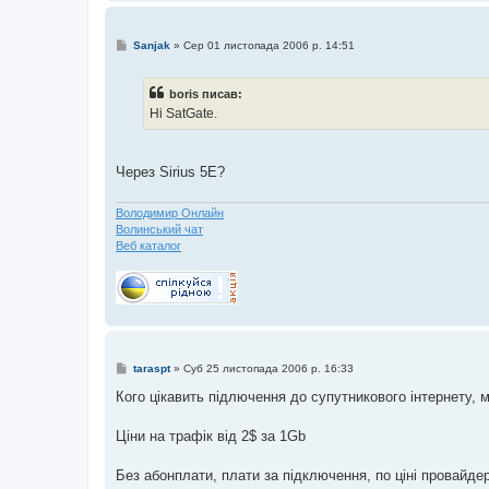
П
Sanjak
»
Сер 01 листопада 2006 р. 14:51
о
в
і
boris писав:
д
о
Ні SatGate.
м
л
е
н
Через Sirius 5E?
н
я
Володимир Онлайн
Волинський чат
Веб каталог
П
taraspt
»
Суб 25 листопада 2006 р. 16:33
о
в
Кого цікавить підлючення до супутникового інтернету, 
і
д
о
Ціни на трафік від 2$ за 1Gb
м
л
е
Без абонплати, плати за підключення, по ціні провайде
н