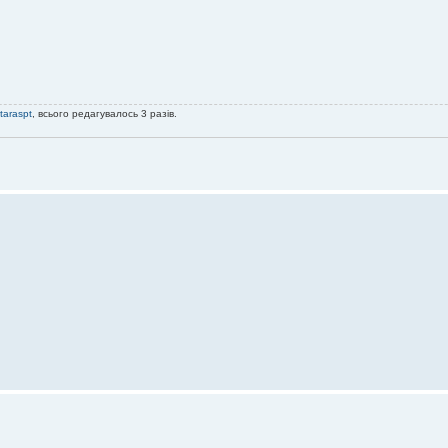
taraspt
, всього редагувалось 3 разів.