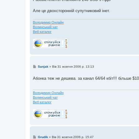
н
н
я
Але це двохсторонній супутниковий інет.
Володимир Онлайн
Волинський чат
Веб каталог
П
Sanjak
»
Вів 31 жовтня 2006 р. 13:13
о
в
і
Абонка теж не дешева. за канал 64/64 кбіт!!! більше $1
д
о
м
л
Володимир Онлайн
е
Волинський чат
н
Веб каталог
н
я
П
Grudik
»
Вів 31 жовтня 2006 р. 15:47