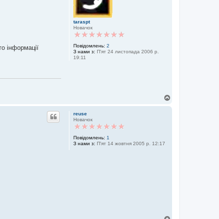
taraspt
Новачок
Повідомлень:
2
то інформації
З нами з:
П'ят 24 листопада 2006 р.
19:11
Д
о
г
reuse
о
Новачок
р
и
Повідомлень:
1
З нами з:
П'ят 14 жовтня 2005 р. 12:17
Д