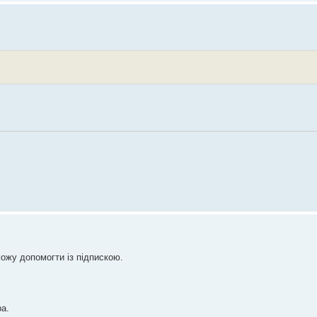
можу допомогти із підпискою.
ра.