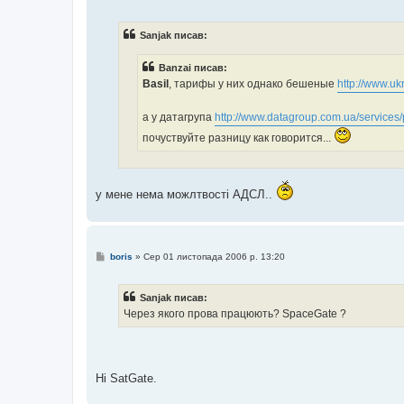
о
в
і
Sanjak писав:
д
о
м
Banzai писав:
л
е
Basil
, тарифы у них однако бешеные
http://www.ukr
н
н
я
а у датагрупа
http://www.datagroup.com.ua/services/
почуствуйте разницу как говорится...
у мене нема можлтвості АДСЛ..
П
boris
»
Сер 01 листопада 2006 р. 13:20
о
в
і
Sanjak писав:
д
о
Через якого прова працюють? SpaceGate ?
м
л
е
н
н
я
Ні SatGate.