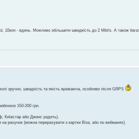
рі, 10коп - вдень. Можливо збільшити швидкість до 2 Mbt/s. А також бага
волі зручно, швидкість та якість вражаюча, особливо після GRPS
приблизно 150-200 грн.
ф, Київстар або Джинс радять).
ти на рахунок (можна перерахувати з картки Віза, або по вебманях).