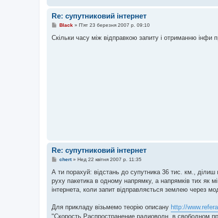
Re: супутниковий інтернет
П
Black
»
П'ят 23 березня 2007 р. 09:10
о
в
Скільки часу між відправкою запиту і отриманню інфи 
і
д
о
м
л
е
н
н
я
Re: супутниковий інтернет
П
chert
»
Нед 22 квітня 2007 р. 11:35
о
в
А ти порахуй: відстань до супутника 36 тис. км., ділиш
і
руху пакетика в одному напрямку, а напрямків тих як м
д
о
інтернета, коли запит відправляється землею через мод
м
л
е
Для прикладу візьмемо теорію описану
http://www.refer
н
"Скорость Распространение радиоволн, в свободном про
н