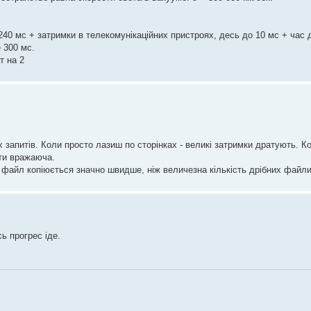
240 мс + затримки в телекомунікаційних пристроях, десь до 10 мс + час 
 300 мс.
т на 2
х запитів. Коли просто лазиш по сторінках - великі затримки дратують. 
ути вражаюча.
 файл копіюється значно швидше, ніж величезна кількість дрібних файли
ь прогрес іде.