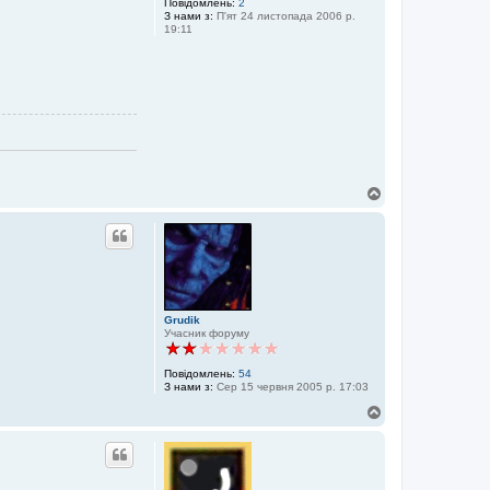
Повідомлень:
2
а
З нами з:
П'ят 24 листопада 2006 р.
S
19:11
a
n
j
a
k
Д
о
г
о
р
и
Grudik
Учасник форуму
Повідомлень:
54
З нами з:
Сер 15 червня 2005 р. 17:03
Д
о
г
о
р
и