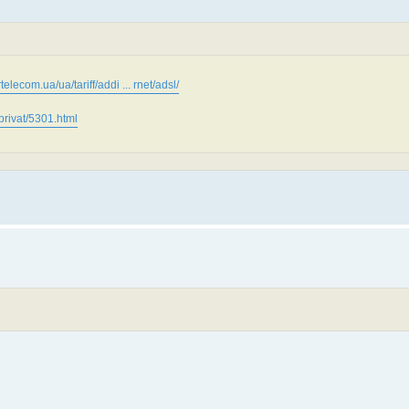
telecom.ua/ua/tariff/addi ... rnet/adsl/
privat/5301.html