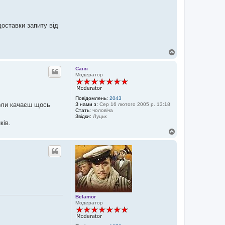
і
я
к
о
доставки запиту від
р
и
с
т
у
Д
в
о
а
г
ч
Саня
о
а
Модератор
р
B
l
и
a
c
Повідомлень:
2043
Коли качаєш щось
k
З нами з:
Сер 16 лютого 2005 р. 13:18
Стать:
чоловіча
Звідки:
Луцьк
ків.
Д
о
г
о
р
и
Belamor
Модератор