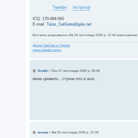
н
я
Тарифи
Інструкції
ICQ: 170-494-065
E-mail:
Taras_SatGate@gala.net
Востаннє редагувалось Вів 28 листопада 2006 р. 22:40 користувачем
Дилер SatGate в Україні
www.satgate.net/ru
П
Grudik
»
Пон 27 листопада 2006 р. 00:58
о
в
мене цікавить.. стукни плз в асю...
і
д
о
м
л
е
н
н
я
П
taraspt
»
Вів 28 листопада 2006 р. 22:38
о