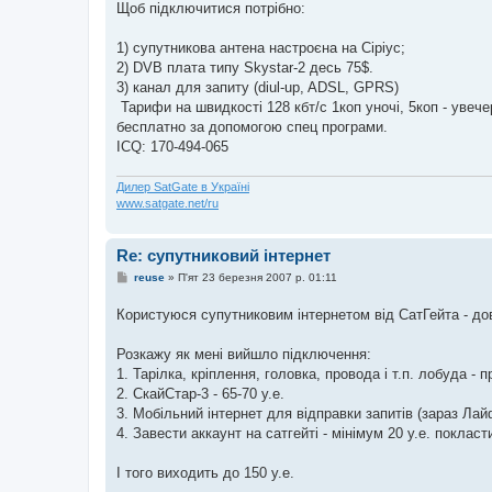
в
Щоб підключитися потрібно:
і
д
о
1) супутникова антена настроєна на Сіріус;
м
2) DVB плата типу Skystar-2 десь 75$.
л
е
3) канал для запиту (diul-up, ADSL, GPRS)
н
Тарифи на швидкості 128 кбт/с 1коп уночі, 5коп - увече
н
я
бесплатно за допомогою спец програми.
ICQ: 170-494-065
Дилер SatGate в Україні
www.satgate.net/ru
Re: супутниковий інтернет
П
reuse
»
П'ят 23 березня 2007 р. 01:11
о
в
Користуюся супутниковим інтернетом від СатГейта - до
і
д
о
Розкажу як мені вийшло підключення:
м
л
1. Тарілка, кріплення, головка, провода і т.п. лобуда - 
е
2. СкайСтар-3 - 65-70 у.е.
н
н
3. Мобільний інтернет для відправки запитів (зараз Лай
я
4. Завести аккаунт на сатгейті - мінімум 20 у.е. поклас
І того виходить до 150 у.е.