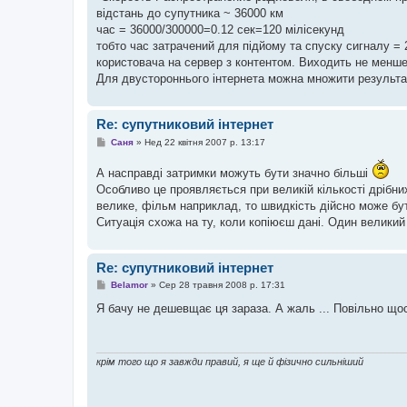
я
відстань до супутника ~ 36000 км
час = 36000/300000=0.12 сек=120 мілісекунд
тобто час затрачений для підйому та спуску сигналу = 
користовача на сервер з контентом. Виходить не менше
Для двустороннього інтернета можна множити результа
Re: супутниковий інтернет
П
Саня
»
Нед 22 квітня 2007 р. 13:17
о
в
А насправді затримки можуть бути значно більші
і
д
Особливо це проявляється при великій кількості дрібни
о
велике, фільм наприклад, то швидкість дійсно може б
м
л
Ситуація схожа на ту, коли копіюєш дані. Один великий
е
н
н
я
Re: супутниковий інтернет
П
Belamor
»
Сер 28 травня 2008 р. 17:31
о
в
Я бачу не дешевщає ця зараза. А жаль ... Повільно щос
і
д
о
м
л
крім того що я завжди правий, я ще й фізично сильніший
е
н
н
я