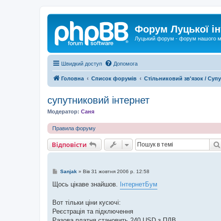
Форум Луцької ін
Луцький форум - форум нашого м
Швидкий доступ
Допомога
Головна
Список форумів
Стільниковий зв'язок / Суп
супутниковий інтернет
Модератор:
Саня
Правила форуму
Відповісти
П
Sanjak
»
Вів 31 жовтня 2006 р. 12:58
о
в
Щось цікаве знайшов.
ІнтернетБум
і
д
о
Вот тільки ціни кусючі:
м
Реєстрація та підключення
л
е
Разова платня становить 240 USD з ПДВ