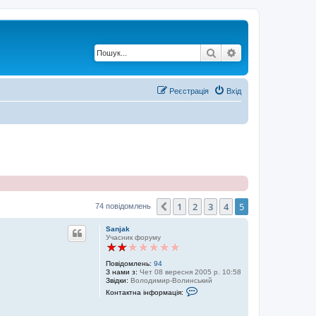
Пошук
Розширений по
Реєстрація
Вхід
1
2
3
4
5
Поперед.
74 повідомлень
Sanjak
Учасник форуму
Повідомлень:
94
З нами з:
Чет 08 вересня 2005 р. 10:58
Звідки:
Володимир-Волинський
К
Контактна інформація:
о
н
т