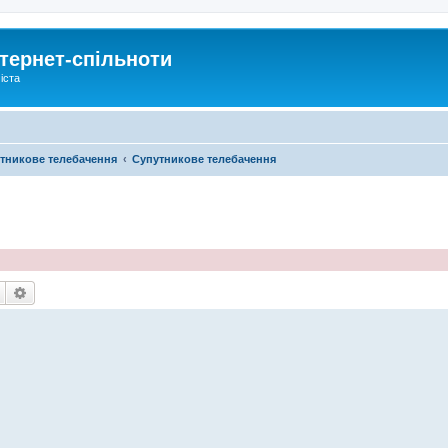
тернет-спільноти
іста
утникове телебачення
Супутникове телебачення
Пошук
Розширений пошук