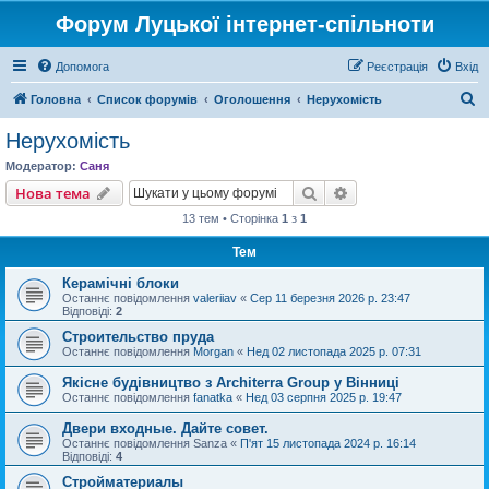
Форум Луцької інтернет-спільноти
Допомога
Реєстрація
Вхід
П
Головна
Список форумів
Оголошення
Нерухомість
о
Нерухомість
ш
Модератор:
Саня
у
Пошук
Розширений пошу
Нова тема
к
13 тем • Сторінка
1
з
1
Тем
Керамічні блоки
Останнє повідомлення
valeriiav
«
Сер 11 березня 2026 р. 23:47
Відповіді:
2
Строительство пруда
Останнє повідомлення
Morgan
«
Нед 02 листопада 2025 р. 07:31
Якісне будівництво з Architerra Group у Вінниці
Останнє повідомлення
fanatka
«
Нед 03 серпня 2025 р. 19:47
Двери входные. Дайте совет.
Останнє повідомлення
Sanza
«
П'ят 15 листопада 2024 р. 16:14
Відповіді:
4
Стройматериалы