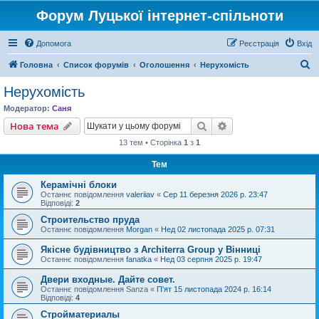
Форум Луцької інтернет-спільноти
Допомога
Реєстрація
Вхід
П
Головна
Список форумів
Оголошення
Нерухомість
о
Нерухомість
ш
Модератор:
Саня
у
Пошук
Розширений пошу
Нова тема
к
13 тем • Сторінка
1
з
1
Тем
Керамічні блоки
Останнє повідомлення
valeriiav
«
Сер 11 березня 2026 р. 23:47
Відповіді:
2
Строительство пруда
Останнє повідомлення
Morgan
«
Нед 02 листопада 2025 р. 07:31
Якісне будівництво з Architerra Group у Вінниці
Останнє повідомлення
fanatka
«
Нед 03 серпня 2025 р. 19:47
Двери входные. Дайте совет.
Останнє повідомлення
Sanza
«
П'ят 15 листопада 2024 р. 16:14
Відповіді:
4
Стройматериалы