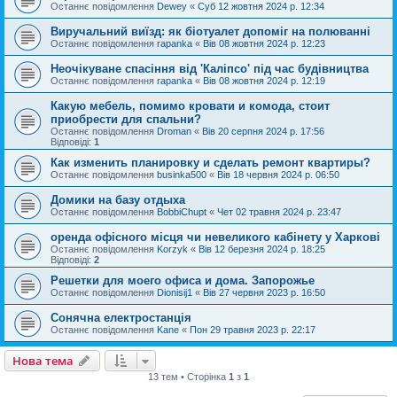
Останнє повідомлення
Dewey
«
Суб 12 жовтня 2024 р. 12:34
Виручальний виїзд: як біотуалет допоміг на полюванні
Останнє повідомлення
rapanka
«
Вів 08 жовтня 2024 р. 12:23
Неочікуване спасіння від 'Каліпсо' під час будівництва
Останнє повідомлення
rapanka
«
Вів 08 жовтня 2024 р. 12:19
Какую мебель, помимо кровати и комода, стоит
приобрести для спальни?
Останнє повідомлення
Droman
«
Вів 20 серпня 2024 р. 17:56
Відповіді:
1
Как изменить планировку и сделать ремонт квартиры?
Останнє повідомлення
businka500
«
Вів 18 червня 2024 р. 06:50
Домики на базу отдыха
Останнє повідомлення
BobbiChupt
«
Чет 02 травня 2024 р. 23:47
оренда офісного місця чи невеликого кабінету у Харкові
Останнє повідомлення
Korzyk
«
Вів 12 березня 2024 р. 18:25
Відповіді:
2
Решетки для моего офиса и дома. Запорожье
Останнє повідомлення
Dionisij1
«
Вів 27 червня 2023 р. 16:50
Сонячна електростанція
Останнє повідомлення
Kane
«
Пон 29 травня 2023 р. 22:17
Нова тема
13 тем • Сторінка
1
з
1