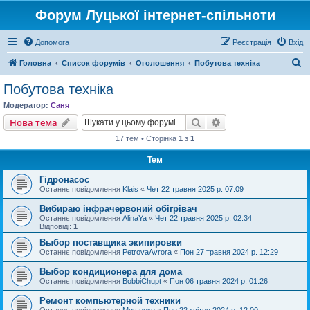
Форум Луцької інтернет-спільноти
Допомога
Реєстрація
Вхід
П
Головна
Список форумів
Оголошення
Побутова техніка
о
Побутова техніка
ш
Модератор:
Саня
у
Пошук
Розширений пошу
Нова тема
к
17 тем • Сторінка
1
з
1
Тем
Гідронасос
Останнє повідомлення
Klais
«
Чет 22 травня 2025 р. 07:09
Вибираю інфрачервоний обігрівач
Останнє повідомлення
AlinaYa
«
Чет 22 травня 2025 р. 02:34
Відповіді:
1
Выбор поставщика экипировки
Останнє повідомлення
PetrovaAvrora
«
Пон 27 травня 2024 р. 12:29
Выбор кондиционера для дома
Останнє повідомлення
BobbiChupt
«
Пон 06 травня 2024 р. 01:26
Ремонт компьютерной техники
Останнє повідомлення
Мищенко
«
Пон 22 квітня 2024 р. 12:00