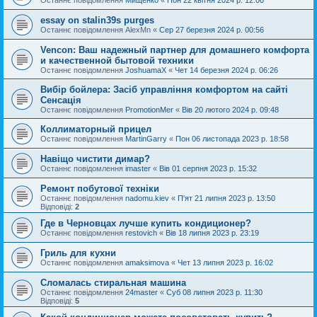
essay on stalin39s purges
Останнє повідомлення
AlexMn
«
Сер 27 березня 2024 р. 00:56
Vencon: Ваш надежный партнер для домашнего комфорта
и качественной бытовой техники
Останнє повідомлення
JoshuamaX
«
Чет 14 березня 2024 р. 06:26
Вибір бойлера: Засіб управління комфортом на сайті
Сенсація
Останнє повідомлення
PromotionMer
«
Вів 20 лютого 2024 р. 09:48
Коллиматорный прицел
Останнє повідомлення
MartinGarry
«
Пон 06 листопада 2023 р. 18:58
Навіщо чистити димар?
Останнє повідомлення
imaster
«
Вів 01 серпня 2023 р. 15:32
Ремонт побутової техніки
Останнє повідомлення
nadomu.kiev
«
П'ят 21 липня 2023 р. 13:50
Відповіді:
2
Где в Черновцах лучше купить кондиционер?
Останнє повідомлення
restovich
«
Вів 18 липня 2023 р. 23:19
Гриль для кухни
Останнє повідомлення
amaksimova
«
Чет 13 липня 2023 р. 16:02
Сломалась стиральная машина
Останнє повідомлення
24master
«
Суб 08 липня 2023 р. 11:30
Відповіді:
5