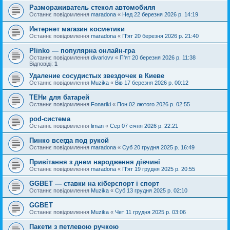
Размораживатель стекол автомобиля
Останнє повідомлення
maradona
«
Нед 22 березня 2026 р. 14:19
Интернет магазин косметики
Останнє повідомлення
maradona
«
П'ят 20 березня 2026 р. 21:40
Plinko — популярна онлайн-гра
Останнє повідомлення
divarlovv
«
П'ят 20 березня 2026 р. 11:38
Відповіді:
1
Удаление сосудистых звездочек в Киеве
Останнє повідомлення
Muzika
«
Вів 17 березня 2026 р. 00:12
ТЕНи для батарей
Останнє повідомлення
Fonariki
«
Пон 02 лютого 2026 р. 02:55
pod-система
Останнє повідомлення
liman
«
Сер 07 січня 2026 р. 22:21
Пинко всегда под рукой
Останнє повідомлення
maradona
«
Суб 20 грудня 2025 р. 16:49
Привітання з днем ​​народження дівчині
Останнє повідомлення
maradona
«
П'ят 19 грудня 2025 р. 20:55
GGBET — ставки на кіберспорт і спорт
Останнє повідомлення
Muzika
«
Суб 13 грудня 2025 р. 02:10
GGBET
Останнє повідомлення
Muzika
«
Чет 11 грудня 2025 р. 03:06
Пакети з петлевою ручкою