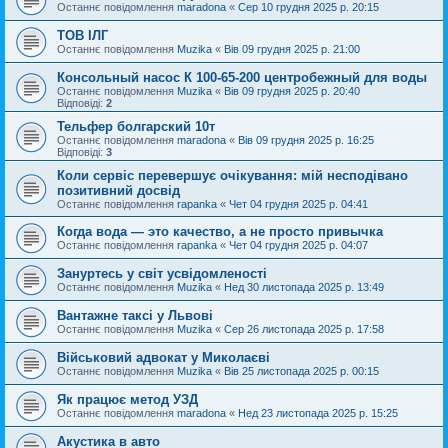
Останнє повідомлення
maradona
«
Сер 10 грудня 2025 р. 20:15
ТОВ ІЛГ
Останнє повідомлення
Muzika
«
Вів 09 грудня 2025 р. 21:00
Консольный насос К 100-65-200 центробежный для воды
Останнє повідомлення
Muzika
«
Вів 09 грудня 2025 р. 20:40
Відповіді:
2
Тельфер болгарский 10т
Останнє повідомлення
maradona
«
Вів 09 грудня 2025 р. 16:25
Відповіді:
3
Коли сервіс перевершує очікування: мій несподівано
позитивний досвід
Останнє повідомлення
rapanka
«
Чет 04 грудня 2025 р. 04:41
Когда вода — это качество, а не просто привычка
Останнє повідомлення
rapanka
«
Чет 04 грудня 2025 р. 04:07
Зануртесь у світ усвідомленості
Останнє повідомлення
Muzika
«
Нед 30 листопада 2025 р. 13:49
Вантажне таксі у Львові
Останнє повідомлення
Muzika
«
Сер 26 листопада 2025 р. 17:58
Військовий адвокат у Миколаєві
Останнє повідомлення
Muzika
«
Вів 25 листопада 2025 р. 00:15
Як працює метод УЗД
Останнє повідомлення
maradona
«
Нед 23 листопада 2025 р. 15:25
Акустика в авто