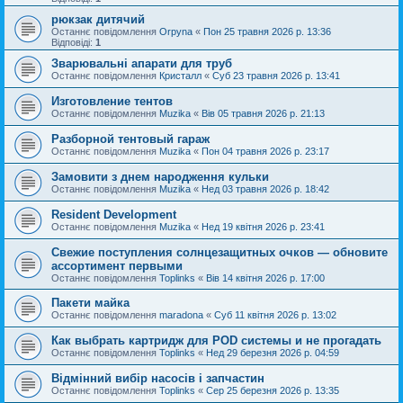
рюкзак дитячий
Останнє повідомлення
Orpyna
«
Пон 25 травня 2026 р. 13:36
Відповіді:
1
Зварювальні апарати для труб
Останнє повідомлення
Кристалл
«
Суб 23 травня 2026 р. 13:41
Изготовление тентов
Останнє повідомлення
Muzika
«
Вів 05 травня 2026 р. 21:13
Разборной тентовый гараж
Останнє повідомлення
Muzika
«
Пон 04 травня 2026 р. 23:17
Замовити з днем народження кульки
Останнє повідомлення
Muzika
«
Нед 03 травня 2026 р. 18:42
Resident Development
Останнє повідомлення
Muzika
«
Нед 19 квітня 2026 р. 23:41
Свежие поступления солнцезащитных очков — обновите
ассортимент первыми
Останнє повідомлення
Toplinks
«
Вів 14 квітня 2026 р. 17:00
Пакети майка
Останнє повідомлення
maradona
«
Суб 11 квітня 2026 р. 13:02
Как выбрать картридж для POD системы и не прогадать
Останнє повідомлення
Toplinks
«
Нед 29 березня 2026 р. 04:59
Відмінний вибір насосів і запчастин
Останнє повідомлення
Toplinks
«
Сер 25 березня 2026 р. 13:35