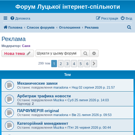
Форум Луцької інтернет-спільноти
Допомога
Реєстрація
Вхід
П
Головна
Список форумів
Оголошення
Реклама
о
Реклама
ш
Модератор:
Саня
у
Пошук
Розширений пошу
Нова тема
к
1
2
3
4
5
6
Далі
299 тем
Тем
Механические замки
Останнє повідомлення
maradona
«
Нед 02 серпня 2026 р. 21:57
Арбитраж трафика новости
Останнє повідомлення
Muzika
«
Суб 25 липня 2026 р. 14:03
Відповіді:
2
ПАРФУМЕРІЯ original
Останнє повідомлення
maradona
«
Вів 21 липня 2026 р. 09:53
Категорійний менеджмент
Останнє повідомлення
Muzika
«
П'ят 26 червня 2026 р. 00:44