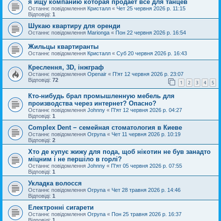
я ищу компанию которая продает все для танцев
Останнє повідомлення
Кристалл
«
Чет 25 червня 2026 р. 11:15
Відповіді:
1
Шукаю квартиру для оренди
Останнє повідомлення
Marionga
«
Пон 22 червня 2026 р. 16:54
Жильцы квартиранты
Останнє повідомлення
Кристалл
«
Суб 20 червня 2026 р. 16:43
Креслення, 3D, інжграф
Останнє повідомлення
Openair
«
П'ят 12 червня 2026 р. 23:07
Відповіді:
72
1
2
3
4
5
Кто-нибудь брал промышленную мебель для
производства через интернет? Опасно?
Останнє повідомлення
Johnny
«
П'ят 12 червня 2026 р. 04:27
Відповіді:
1
Complex Dent − семейная стоматология в Киеве
Останнє повідомлення
Orpyna
«
Чет 11 червня 2026 р. 10:19
Відповіді:
2
Хто де купує жижу для пода, щоб нікотин не був занадто
міцним і не першіло в горлі?
Останнє повідомлення
Johnny
«
П'ят 05 червня 2026 р. 07:55
Відповіді:
1
Укладка волосся
Останнє повідомлення
Orpyna
«
Чет 28 травня 2026 р. 14:46
Відповіді:
1
Електронні сигарети
Останнє повідомлення
Orpyna
«
Пон 25 травня 2026 р. 16:37
Відповіді:
1