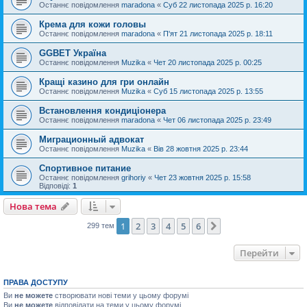
Останнє повідомлення
maradona
«
Суб 22 листопада 2025 р. 16:20
Крема для кожи головы
Останнє повідомлення
maradona
«
П'ят 21 листопада 2025 р. 18:11
GGBET Україна
Останнє повідомлення
Muzika
«
Чет 20 листопада 2025 р. 00:25
Кращі казино для гри онлайн
Останнє повідомлення
Muzika
«
Суб 15 листопада 2025 р. 13:55
Встановлення кондиціонера
Останнє повідомлення
maradona
«
Чет 06 листопада 2025 р. 23:49
Миграционный адвокат
Останнє повідомлення
Muzika
«
Вів 28 жовтня 2025 р. 23:44
Спортивное питание
Останнє повідомлення
grihoriy
«
Чет 23 жовтня 2025 р. 15:58
Відповіді:
1
Нова тема
1
2
3
4
5
6
Далі
299 тем
Перейти
ПРАВА ДОСТУПУ
Ви
не можете
створювати нові теми у цьому форумі
Ви
не можете
відповідати на теми у цьому форумі