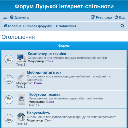
Форум Луцької інтернет-спільноти
Допомога
Реєстрація
Вхід
П
Головна
Список форумів
Оголошення
о
Оголошення
ш
Форум
у
к
Комп'ютерна техніка
Оголошення про купівлю-продаж комп'ютерної техніки
Модератор:
Саня
Тем:
3
Мобільний зв'язок
Оголошення про купівлю-продаж мобільних телефонів та
аксесуарів
Модератор:
Саня
Тем:
1
Побутова техніка
Оголошення про купівлю-продаж побутової техніки
Модератор:
Саня
Тем:
17
Нерухомість
Оголошення про купівлю/продаж/оренду об'єктів нерухомості
Модератор:
Саня
Тем:
13