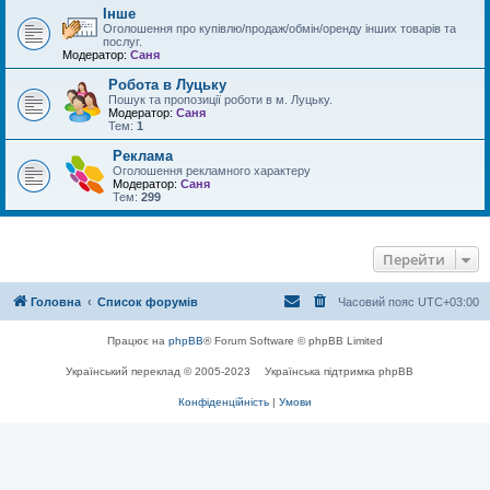
Інше
Оголошення про купівлю/продаж/обмін/оренду інших товарів та
послуг.
Модератор:
Саня
Робота в Луцьку
Пошук та пропозиції роботи в м. Луцьку.
Модератор:
Саня
Тем:
1
Реклама
Оголошення рекламного характеру
Модератор:
Саня
Тем:
299
Перейти
Головна
Список форумів
Часовий пояс
UTC+03:00
Працює на
phpBB
® Forum Software © phpBB Limited
Український переклад © 2005-2023
Українська підтримка phpBB
Конфіденційність
|
Умови