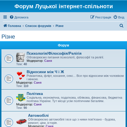
Форум Луцької інтернет-спільноти
Допомога
Реєстрація
Вхід
П
Головна
Список форумів
Різне
о
Різне
ш
Форум
у
к
Психологія/Філософія/Релігія
Обговорюємо питання психології, філософії та релігії.
Модератор:
Саня
Тем:
40
Відносини між Ч і Ж
Романтика, флірт, кохання, секс... Все про відносини між чоловіком
і жінкою.
Модератор:
Саня
Тем:
110
Політика
Соціальна, економічна, податкова, облікова, фінансова, бюджетна
політика України. Тут місце усім політичним баталіям.
Модератор:
Саня
Тем:
90
Автомобілі
Обговорюємо автомобілі і все що з ними пов'язано - будова,
ремонт, ціни, історія.
Модератор:
Саня