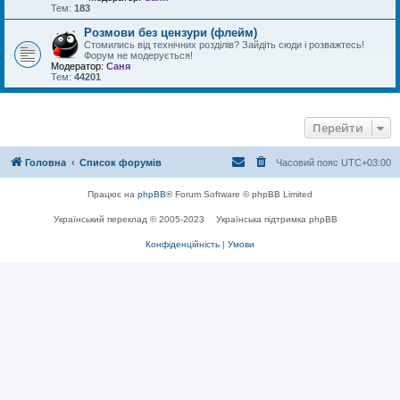
Тем:
183
Розмови без цензури (флейм)
Стомились від технічних розділів? Зайдіть сюди і розважтесь!
Форум не модерується!
Модератор:
Саня
Тем:
44201
Перейти
Головна
Список форумів
Часовий пояс
UTC+03:00
Працює на
phpBB
® Forum Software © phpBB Limited
Український переклад © 2005-2023
Українська підтримка phpBB
Конфіденційність
|
Умови