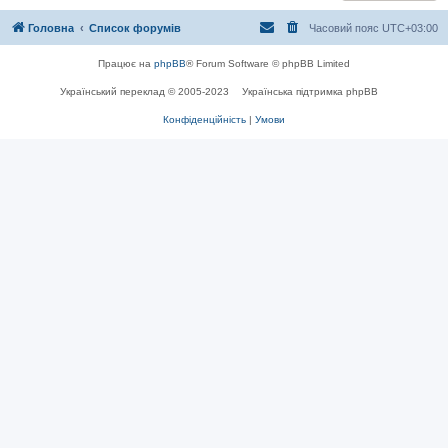
Головна
Список форумів
Часовий пояс
UTC+03:00
Працює на
phpBB
® Forum Software © phpBB Limited
Український переклад © 2005-2023
Українська підтримка phpBB
Конфіденційність
|
Умови