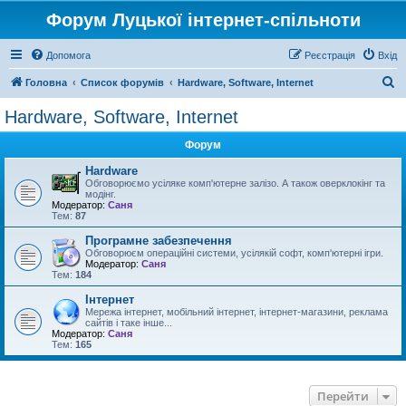
Форум Луцької інтернет-спільноти
Допомога
Реєстрація
Вхід
П
Головна
Список форумів
Hardware, Software, Internet
о
Hardware, Software, Internet
ш
Форум
у
к
Hardware
Обговорюємо усіляке комп'ютерне залізо. А також оверклокінг та
модінг.
Модератор:
Саня
Тем:
87
Програмне забезпечення
Обговорюєм операційні системи, усілякій софт, комп'ютерні ігри.
Модератор:
Саня
Тем:
184
Інтернет
Мережа інтернет, мобільний інтернет, інтернет-магазини, реклама
сайтів і таке інше...
Модератор:
Саня
Тем:
165
Перейти