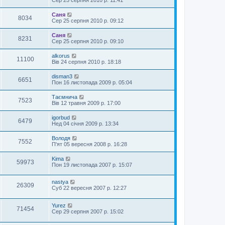
Саня
8034
Сер 25 серпня 2010 р. 09:12
Саня
8231
Сер 25 серпня 2010 р. 09:10
alkorus
11100
Вів 24 серпня 2010 р. 18:18
disman3
6651
Пон 16 листопада 2009 р. 05:04
Таємнича
7523
Вів 12 травня 2009 р. 17:00
igorbud
6479
Нед 04 січня 2009 р. 13:34
Володя
7552
П'ят 05 вересня 2008 р. 16:28
Kima
59973
Пон 19 листопада 2007 р. 15:07
nastya
26309
Суб 22 вересня 2007 р. 12:27
Yurez
71454
Сер 29 серпня 2007 р. 15:02