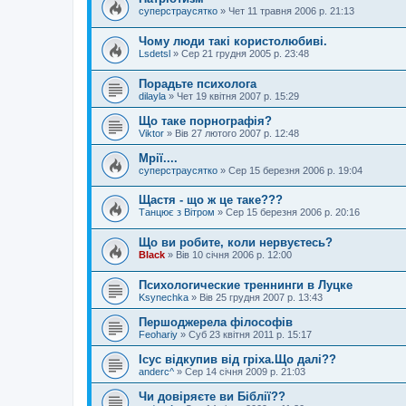
суперстраусятко
»
Чет 11 травня 2006 р. 21:13
Чому люди такі користолюбиві.
Lsdetsl
»
Сер 21 грудня 2005 р. 23:48
Порадьте психолога
dilayla
»
Чет 19 квітня 2007 р. 15:29
Що таке порнографія?
Viktor
»
Вів 27 лютого 2007 р. 12:48
Мрії....
суперстраусятко
»
Сер 15 березня 2006 р. 19:04
Щастя - що ж це таке???
Танцює з Вітром
»
Сер 15 березня 2006 р. 20:16
Що ви робите, коли нервуєтесь?
Black
»
Вів 10 січня 2006 р. 12:00
Психологические треннинги в Луцке
Ksynechka
»
Вів 25 грудня 2007 р. 13:43
Першоджерела філософів
Feohariy
»
Суб 23 квітня 2011 р. 15:17
Ісус відкупив від гріха.Що далі??
anderc^
»
Сер 14 січня 2009 р. 21:03
Чи довіряєте ви Біблії??