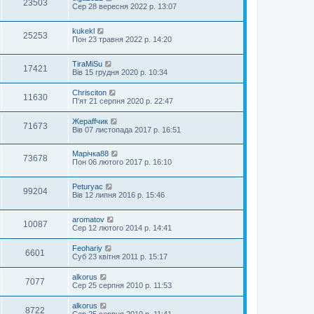
23503
Сер 28 вересня 2022 р. 13:07
kukekl
25253
Пон 23 травня 2022 р. 14:20
TiraMiSu
17421
Вів 15 грудня 2020 р. 10:34
Chrisciton
11630
П'ят 21 серпня 2020 р. 22:47
Жераffчик
71673
Вів 07 листопада 2017 р. 16:51
Марічка88
73678
Пон 06 лютого 2017 р. 16:10
Peturyac
99204
Вів 12 липня 2016 р. 15:46
aromatov
10087
Сер 12 лютого 2014 р. 14:41
Feohariy
6601
Суб 23 квітня 2011 р. 15:17
alkorus
7077
Сер 25 серпня 2010 р. 11:53
alkorus
8722
Сер 25 серпня 2010 р. 11:41