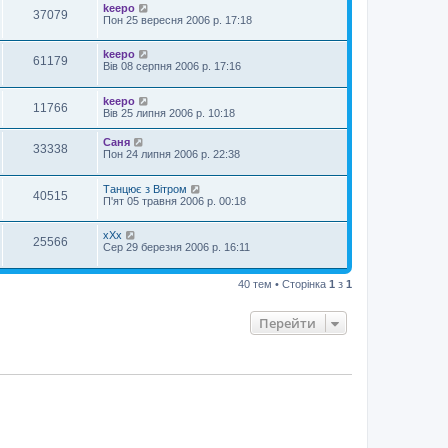
keepo
37079
Пон 25 вересня 2006 р. 17:18
keepo
61179
Вів 08 серпня 2006 р. 17:16
keepo
11766
Вів 25 липня 2006 р. 10:18
Саня
33338
Пон 24 липня 2006 р. 22:38
Танцює з Вітром
40515
П'ят 05 травня 2006 р. 00:18
xXx
25566
Сер 29 березня 2006 р. 16:11
40 тем • Сторінка
1
з
1
Перейти