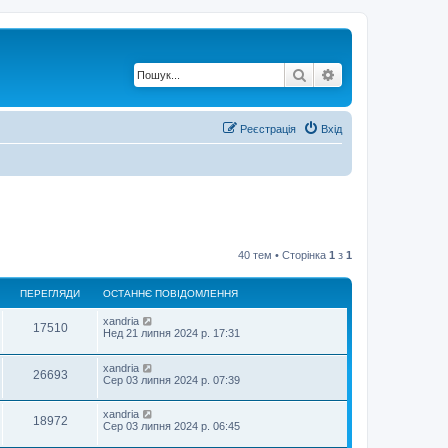
Пошук
Розширений по
Реєстрація
Вхід
40 тем • Сторінка
1
з
1
ПЕРЕГЛЯДИ
ОСТАННЄ ПОВІДОМЛЕННЯ
xandria
17510
Нед 21 липня 2024 р. 17:31
xandria
26693
Сер 03 липня 2024 р. 07:39
xandria
18972
Сер 03 липня 2024 р. 06:45