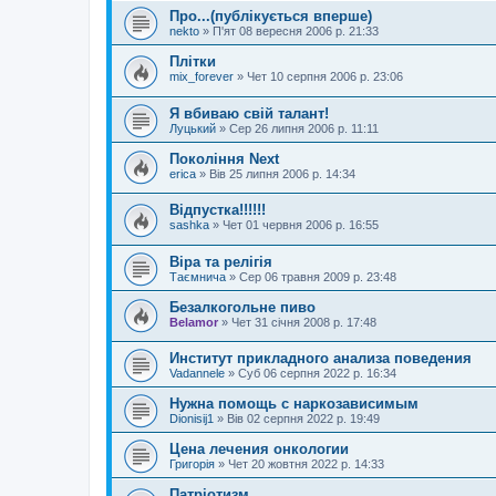
Про...(публікується вперше)
nekto
»
П'ят 08 вересня 2006 р. 21:33
Плітки
mix_forever
»
Чет 10 серпня 2006 р. 23:06
Я вбиваю свій талант!
Луцький
»
Сер 26 липня 2006 р. 11:11
Покоління Next
erica
»
Вів 25 липня 2006 р. 14:34
Відпустка!!!!!!
sashka
»
Чет 01 червня 2006 р. 16:55
Віра та релігія
Таємнича
»
Сер 06 травня 2009 р. 23:48
Безалкогольне пиво
Belamor
»
Чет 31 січня 2008 р. 17:48
Институт прикладного анализа поведения
Vadannele
»
Суб 06 серпня 2022 р. 16:34
Нужна помощь с наркозависимым
Dionisij1
»
Вів 02 серпня 2022 р. 19:49
Цена лечения онкологии
Григорія
»
Чет 20 жовтня 2022 р. 14:33
Патріотизм