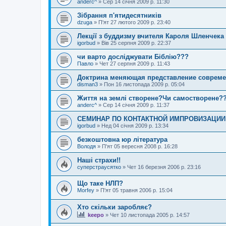
anderc^
»
Сер 14 січня 2009 р. 11:30
Зібрання п'ятидесятників
dzuga
»
П'ят 27 лютого 2009 р. 23:40
Лекції з буддизму вчителя Кароля Шленчека 
igorbud
»
Вів 25 серпня 2009 р. 22:37
чи варто досліджувати Біблію???
Павло
»
Чет 27 серпня 2009 р. 11:43
Доктрина меняющая представление совреме
disman3
»
Пон 16 листопада 2009 р. 05:04
Життя на землі створене?Чи самостворене?
anderc^
»
Сер 14 січня 2009 р. 11:37
СЕМИНАР ПО КОНТАКТНОЙ ИМПРОВИЗАЦИИ 
igorbud
»
Нед 04 січня 2009 р. 13:34
безкоштовна юр література
Володя
»
П'ят 05 вересня 2008 р. 16:28
Наші страхи!!
суперстраусятко
»
Чет 16 березня 2006 р. 23:16
Що таке НЛП?
Morfey
»
П'ят 05 травня 2006 р. 15:04
Хто скільки заробляє?
keepo
»
Чет 10 листопада 2005 р. 14:57