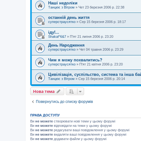
Наші недоліки
Танцює з Вітром
»
Чет 23 березня 2006 р. 22:38
останній день життя
суперстраусятко
»
Сер 15 березня 2006 р. 18:17
іду!...
Shakal^6&7
»
П'ят 21 липня 2006 р. 23:20
День Народження
суперстраусятко
»
Чет 04 травня 2006 р. 23:29
Чим я можу похвалитись?
суперстраусятко
»
П'ят 21 квітня 2006 р. 23:20
Цивілізація, суспільство, система та інша ба
Танцює з Вітром
»
Сер 15 березня 2006 р. 20:14
Нова тема
Повернутись до списку форумів
ПРАВА ДОСТУПУ
Ви
не можете
створювати нові теми у цьому форумі
Ви
не можете
відповідати на теми у цьому форумі
Ви
не можете
редагувати ваші повідомлення у цьому форумі
Ви
не можете
видаляти ваші повідомлення у цьому форумі
Ви
не можете
додавати файли у цьому форумі