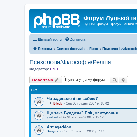
Форум Луцької ін
Луцький форум - форум нашого м
Швидкий доступ
Допомога
Головна
Список форумів
Різне
Психологія/Філософі
Психологія/Філософія/Релігія
Модератор:
Саня
Пошук
Розш
Нова тема
ТЕМ
Чи задоволені ви собою?
Black
»
Сер 05 грудня 2007 р. 18:02
Що таке Буддизм? Бліц опитування
igorbud
»
Вів 31 жовтня 2006 р. 15:17
Armageddon.
Золушка
»
Чет 05 жовтня 2006 р. 11:31