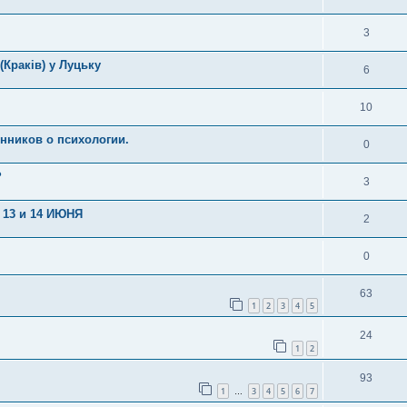
3
(Краків) у Луцьку
6
10
нников о психологии.
0
?
3
13 и 14 ИЮНЯ
2
0
63
1
2
3
4
5
24
1
2
93
1
3
4
5
6
7
…