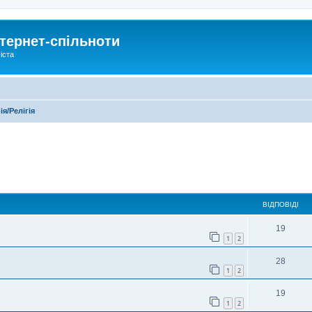
тернет-спільноти
іста
я/Релігія
ирений пошук
ВІДПОВІДІ
19
1
2
28
1
2
19
1
2