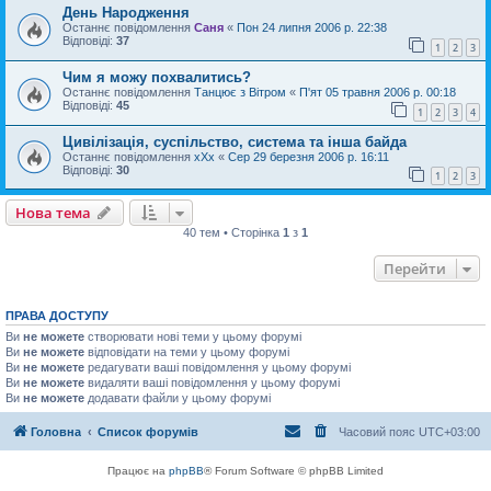
День Народження
Останнє повідомлення
Саня
«
Пон 24 липня 2006 р. 22:38
Відповіді:
37
1
2
3
Чим я можу похвалитись?
Останнє повідомлення
Танцює з Вітром
«
П'ят 05 травня 2006 р. 00:18
Відповіді:
45
1
2
3
4
Цивілізація, суспільство, система та інша байда
Останнє повідомлення
xXx
«
Сер 29 березня 2006 р. 16:11
Відповіді:
30
1
2
3
Нова тема
40 тем • Сторінка
1
з
1
Перейти
ПРАВА ДОСТУПУ
Ви
не можете
створювати нові теми у цьому форумі
Ви
не можете
відповідати на теми у цьому форумі
Ви
не можете
редагувати ваші повідомлення у цьому форумі
Ви
не можете
видаляти ваші повідомлення у цьому форумі
Ви
не можете
додавати файли у цьому форумі
Головна
Список форумів
Часовий пояс
UTC+03:00
Працює на
phpBB
® Forum Software © phpBB Limited