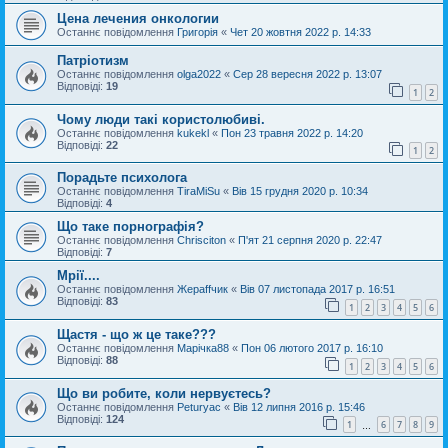
Цена лечения онкологии
Останнє повідомлення
Григорія
«
Чет 20 жовтня 2022 р. 14:33
Патріотизм
Останнє повідомлення
olga2022
«
Сер 28 вересня 2022 р. 13:07
Відповіді:
19
1
2
Чому люди такі користолюбиві.
Останнє повідомлення
kukekl
«
Пон 23 травня 2022 р. 14:20
Відповіді:
22
1
2
Порадьте психолога
Останнє повідомлення
TiraMiSu
«
Вів 15 грудня 2020 р. 10:34
Відповіді:
4
Що таке порнографія?
Останнє повідомлення
Chrisciton
«
П'ят 21 серпня 2020 р. 22:47
Відповіді:
7
Мрії....
Останнє повідомлення
Жераffчик
«
Вів 07 листопада 2017 р. 16:51
Відповіді:
83
1
2
3
4
5
6
Щастя - що ж це таке???
Останнє повідомлення
Марічка88
«
Пон 06 лютого 2017 р. 16:10
Відповіді:
88
1
2
3
4
5
6
Що ви робите, коли нервуєтесь?
Останнє повідомлення
Peturyac
«
Вів 12 липня 2016 р. 15:46
Відповіді:
124
1
6
7
8
9
…