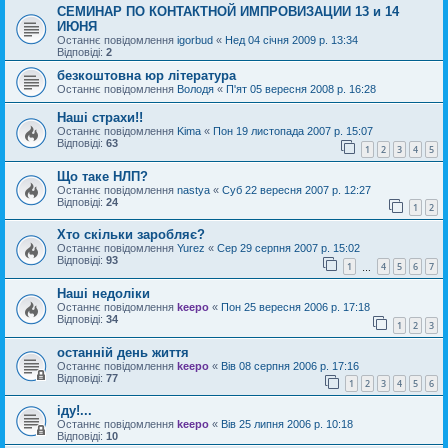
СЕМИНАР ПО КОНТАКТНОЙ ИМПРОВИЗАЦИИ 13 и 14
ИЮНЯ
Останнє повідомлення
igorbud
«
Нед 04 січня 2009 р. 13:34
Відповіді:
2
безкоштовна юр література
Останнє повідомлення
Володя
«
П'ят 05 вересня 2008 р. 16:28
Наші страхи!!
Останнє повідомлення
Kima
«
Пон 19 листопада 2007 р. 15:07
Відповіді:
63
1
2
3
4
5
Що таке НЛП?
Останнє повідомлення
nastya
«
Суб 22 вересня 2007 р. 12:27
Відповіді:
24
1
2
Хто скільки заробляє?
Останнє повідомлення
Yurez
«
Сер 29 серпня 2007 р. 15:02
Відповіді:
93
1
4
5
6
7
…
Наші недоліки
Останнє повідомлення
keepo
«
Пон 25 вересня 2006 р. 17:18
Відповіді:
34
1
2
3
останній день життя
Останнє повідомлення
keepo
«
Вів 08 серпня 2006 р. 17:16
Відповіді:
77
1
2
3
4
5
6
іду!...
Останнє повідомлення
keepo
«
Вів 25 липня 2006 р. 10:18
Відповіді:
10