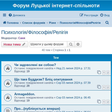
Форум Луцької інтернет-спільноти
Допомога
Реєстрація
Вхід
П
Головна
Список форумів
Різне
Психологія/Філософія/Релігія
о
Психологія/Філософія/Релігія
ш
Модератор:
Саня
у
Пошук
Розширений пошу
Нова тема
к
40 тем • Сторінка
1
з
1
Тем
Чи задоволені ви собою?
Останнє повідомлення
xandria
«
Нед 21 липня 2024 р. 17:31
Відповіді:
19
1
2
Що таке Буддизм? Бліц опитування
Останнє повідомлення
xandria
«
Сер 03 липня 2024 р. 07:39
Відповіді:
28
1
2
Armageddon.
Останнє повідомлення
xandria
«
Сер 03 липня 2024 р. 06:45
Відповіді:
19
1
2
Про...(публікується вперше)