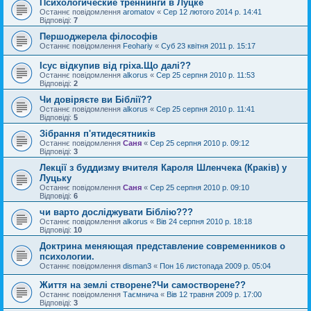
Психологические треннинги в Луцке
Останнє повідомлення
aromatov
«
Сер 12 лютого 2014 р. 14:41
Відповіді:
7
Першоджерела філософів
Останнє повідомлення
Feohariy
«
Суб 23 квітня 2011 р. 15:17
Ісус відкупив від гріха.Що далі??
Останнє повідомлення
alkorus
«
Сер 25 серпня 2010 р. 11:53
Відповіді:
2
Чи довіряєте ви Біблії??
Останнє повідомлення
alkorus
«
Сер 25 серпня 2010 р. 11:41
Відповіді:
5
Зібрання п'ятидесятників
Останнє повідомлення
Саня
«
Сер 25 серпня 2010 р. 09:12
Відповіді:
3
Лекції з буддизму вчителя Кароля Шленчека (Краків) у
Луцьку
Останнє повідомлення
Саня
«
Сер 25 серпня 2010 р. 09:10
Відповіді:
6
чи варто досліджувати Біблію???
Останнє повідомлення
alkorus
«
Вів 24 серпня 2010 р. 18:18
Відповіді:
10
Доктрина меняющая представление современников о
психологии.
Останнє повідомлення
disman3
«
Пон 16 листопада 2009 р. 05:04
Життя на землі створене?Чи самостворене??
Останнє повідомлення
Таємнича
«
Вів 12 травня 2009 р. 17:00
Відповіді:
3