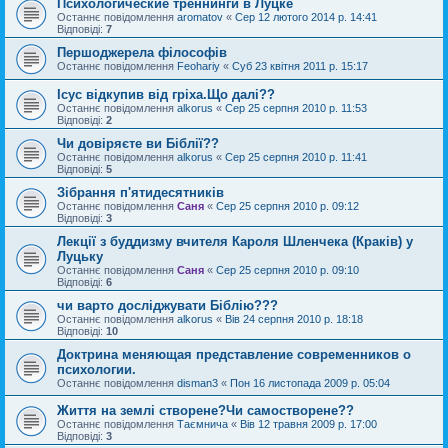
Психологические треннинги в Луцке
Останнє повідомлення
aromatov
«
Сер 12 лютого 2014 р. 14:41
Відповіді:
7
Першоджерела філософів
Останнє повідомлення
Feohariy
«
Суб 23 квітня 2011 р. 15:17
Ісус відкупив від гріха.Що далі??
Останнє повідомлення
alkorus
«
Сер 25 серпня 2010 р. 11:53
Відповіді:
2
Чи довіряєте ви Біблії??
Останнє повідомлення
alkorus
«
Сер 25 серпня 2010 р. 11:41
Відповіді:
5
Зібрання п'ятидесятників
Останнє повідомлення
Саня
«
Сер 25 серпня 2010 р. 09:12
Відповіді:
3
Лекції з буддизму вчителя Кароля Шленчека (Краків) у
Луцьку
Останнє повідомлення
Саня
«
Сер 25 серпня 2010 р. 09:10
Відповіді:
6
чи варто досліджувати Біблію???
Останнє повідомлення
alkorus
«
Вів 24 серпня 2010 р. 18:18
Відповіді:
10
Доктрина меняющая представление современников о
психологии.
Останнє повідомлення
disman3
«
Пон 16 листопада 2009 р. 05:04
Життя на землі створене?Чи самостворене??
Останнє повідомлення
Таємнича
«
Вів 12 травня 2009 р. 17:00
Відповіді:
3