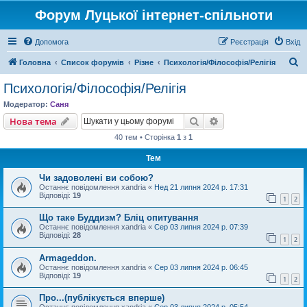
Форум Луцької інтернет-спільноти
Допомога
Реєстрація
Вхід
П
Головна
Список форумів
Різне
Психологія/Філософія/Релігія
о
Психологія/Філософія/Релігія
ш
Модератор:
Саня
у
Пошук
Розширений пошу
Нова тема
к
40 тем • Сторінка
1
з
1
Тем
Чи задоволені ви собою?
Останнє повідомлення
xandria
«
Нед 21 липня 2024 р. 17:31
Відповіді:
19
1
2
Що таке Буддизм? Бліц опитування
Останнє повідомлення
xandria
«
Сер 03 липня 2024 р. 07:39
Відповіді:
28
1
2
Armageddon.
Останнє повідомлення
xandria
«
Сер 03 липня 2024 р. 06:45
Відповіді:
19
1
2
Про...(публікується вперше)