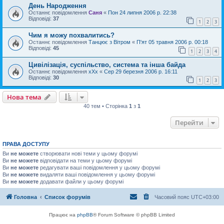
День Народження
Останнє повідомлення
Саня
«
Пон 24 липня 2006 р. 22:38
Відповіді:
37
1
2
3
Чим я можу похвалитись?
Останнє повідомлення
Танцює з Вітром
«
П'ят 05 травня 2006 р. 00:18
Відповіді:
45
1
2
3
4
Цивілізація, суспільство, система та інша байда
Останнє повідомлення
xXx
«
Сер 29 березня 2006 р. 16:11
Відповіді:
30
1
2
3
Нова тема
40 тем • Сторінка
1
з
1
Перейти
ПРАВА ДОСТУПУ
Ви
не можете
створювати нові теми у цьому форумі
Ви
не можете
відповідати на теми у цьому форумі
Ви
не можете
редагувати ваші повідомлення у цьому форумі
Ви
не можете
видаляти ваші повідомлення у цьому форумі
Ви
не можете
додавати файли у цьому форумі
Головна
Список форумів
Часовий пояс
UTC+03:00
Працює на
phpBB
® Forum Software © phpBB Limited