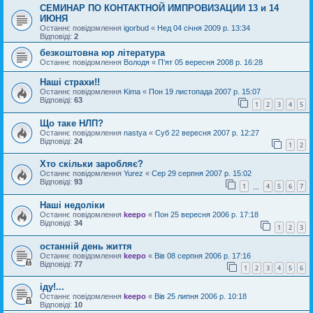
СЕМИНАР ПО КОНТАКТНОЙ ИМПРОВИЗАЦИИ 13 и 14
ИЮНЯ
Останнє повідомлення
igorbud
«
Нед 04 січня 2009 р. 13:34
Відповіді:
2
безкоштовна юр література
Останнє повідомлення
Володя
«
П'ят 05 вересня 2008 р. 16:28
Наші страхи!!
Останнє повідомлення
Kima
«
Пон 19 листопада 2007 р. 15:07
Відповіді:
63
1
2
3
4
5
Що таке НЛП?
Останнє повідомлення
nastya
«
Суб 22 вересня 2007 р. 12:27
Відповіді:
24
1
2
Хто скільки заробляє?
Останнє повідомлення
Yurez
«
Сер 29 серпня 2007 р. 15:02
Відповіді:
93
1
4
5
6
7
…
Наші недоліки
Останнє повідомлення
keepo
«
Пон 25 вересня 2006 р. 17:18
Відповіді:
34
1
2
3
останній день життя
Останнє повідомлення
keepo
«
Вів 08 серпня 2006 р. 17:16
Відповіді:
77
1
2
3
4
5
6
іду!...
Останнє повідомлення
keepo
«
Вів 25 липня 2006 р. 10:18
Відповіді:
10