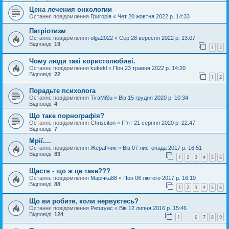
Цена лечения онкологии
Останнє повідомлення
Григорія
«
Чет 20 жовтня 2022 р. 14:33
Патріотизм
Останнє повідомлення
olga2022
«
Сер 28 вересня 2022 р. 13:07
Відповіді:
19
1
2
Чому люди такі користолюбиві.
Останнє повідомлення
kukekl
«
Пон 23 травня 2022 р. 14:20
Відповіді:
22
1
2
Порадьте психолога
Останнє повідомлення
TiraMiSu
«
Вів 15 грудня 2020 р. 10:34
Відповіді:
4
Що таке порнографія?
Останнє повідомлення
Chrisciton
«
П'ят 21 серпня 2020 р. 22:47
Відповіді:
7
Мрії....
Останнє повідомлення
Жераffчик
«
Вів 07 листопада 2017 р. 16:51
Відповіді:
83
1
2
3
4
5
6
Щастя - що ж це таке???
Останнє повідомлення
Марічка88
«
Пон 06 лютого 2017 р. 16:10
Відповіді:
88
1
2
3
4
5
6
Що ви робите, коли нервуєтесь?
Останнє повідомлення
Peturyac
«
Вів 12 липня 2016 р. 15:46
Відповіді:
124
1
6
7
8
9
…