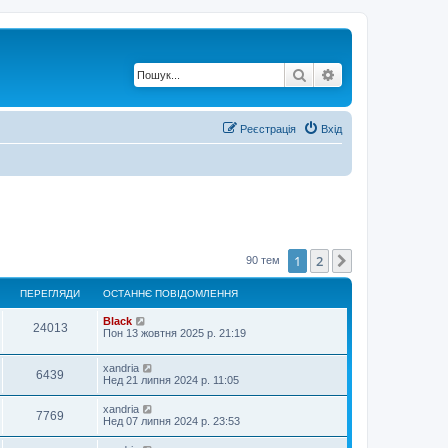
Пошук
Розширений по
Реєстрація
Вхід
1
2
Далі
90 тем
ПЕРЕГЛЯДИ
ОСТАННЄ ПОВІДОМЛЕННЯ
Black
24013
Пон 13 жовтня 2025 р. 21:19
xandria
6439
Нед 21 липня 2024 р. 11:05
xandria
7769
Нед 07 липня 2024 р. 23:53