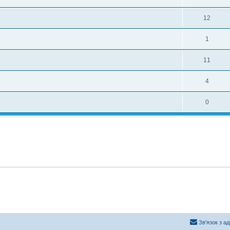
12
1
11
4
0
Зв'язок з а