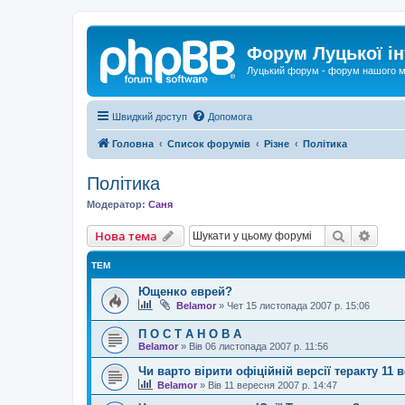
Форум Луцької ін
Луцький форум - форум нашого м
Швидкий доступ
Допомога
Головна
Список форумів
Різне
Політика
Політика
Модератор:
Саня
Пошук
Розш
Нова тема
ТЕМ
Ющенко еврей?
Belamor
»
Чет 15 листопада 2007 р. 15:06
П О С Т А Н О В А
Belamor
»
Вів 06 листопада 2007 р. 11:56
Чи варто вірити офіційній версії теракту 11 
Belamor
»
Вів 11 вересня 2007 р. 14:47