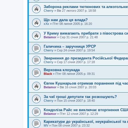
Заборона реклами тютюнових та алкогольни
Cherry
»
Вів 27 лютого 2007 р. 18:58
Що нам дала ця влада?
xXx
»
П'ят 08 липня 2005 р. 16:20
У Криму вимагають прибрати з півострова с
Belamor
»
Сер 31 січня 2007 р. 21:48
Галичина – заручниця УРСР
Cherry
»
Сер 24 січня 2007 р. 19:54
Звернення до президента Російської Федераці
Cherry
»
Сер 17 січня 2007 р. 17:18
Верховна клоунада
Black
»
П'ят 08 липня 2005 р. 09:31
Євген Кушнарьов отримав поранення під ча
Belamor
»
Вів 16 січня 2007 р. 20:03
За чиї гроші депутати так розкошують?
Cherry
»
Пон 15 січня 2007 р. 18:40
Кондоліза Райс не виключає вторгнення США
Belamor
»
П'ят 12 січня 2007 р. 12:29
Карикатури до української, неукраїнської та 
MV
»
Пон 08 січня 2007 р. 23:32