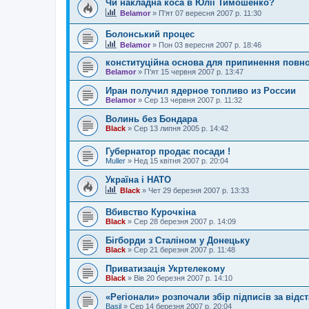
Чи накладна коса в Юлії Тимошенко?
Belamor
»
П'ят 07 вересня 2007 р. 11:30
Болонський процес
Belamor
»
Пон 03 вересня 2007 р. 18:46
конституційна основа для припинення повн
Belamor
»
П'ят 15 червня 2007 р. 13:47
Иран получил ядерное топливо из России
Belamor
»
Сер 13 червня 2007 р. 11:32
Волинь без Бондара
Black
»
Сер 13 липня 2005 р. 14:42
Губернатор продає посади !
Muller
»
Нед 15 квітня 2007 р. 20:04
Україна і НАТО
Black
»
Чет 29 березня 2007 р. 13:33
Вбивство Курочкіна
Black
»
Сер 28 березня 2007 р. 14:09
Бігборди з Сталіном у Донецьку
Black
»
Сер 21 березня 2007 р. 11:48
Приватизація Укртелекому
Black
»
Вів 20 березня 2007 р. 14:10
«Регіонали» розпочали збір підписів за відс
Basil
»
Сер 14 березня 2007 р. 20:04