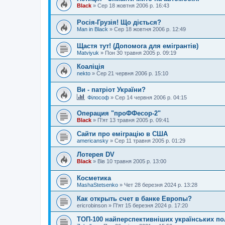
Black
»
Сер 18 жовтня 2006 р. 16:43
Росія-Грузія! Що діється?
Mаn in Blaсk
»
Сер 18 жовтня 2006 р. 12:49
Щастя тут! (Допомога для емігрантів)
Matviyuk
»
Пон 30 травня 2005 р. 09:19
Коаліція
nekto
»
Сер 21 червня 2006 р. 15:10
Ви - патріот України?
Філософ
»
Сер 14 червня 2006 р. 04:15
Операция "проФФесор-2"
Black
»
П'ят 13 травня 2005 р. 09:41
Сайти про еміграцію в США
americansky
»
Сер 11 травня 2005 р. 01:29
Лотерея DV
Black
»
Вів 10 травня 2005 р. 13:00
Косметика
MashaStetsenko
»
Чет 28 березня 2024 р. 13:28
Как открыть счет в банке Европы?
ericrobinson
»
П'ят 15 березня 2024 р. 17:20
ТОП-100 найперспективніших українських пол