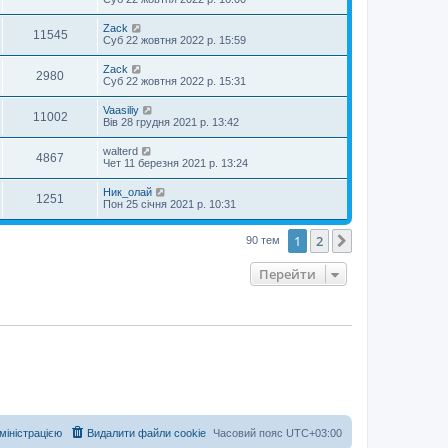
Zack
11545
Суб 22 жовтня 2022 р. 15:59
Zack
2980
Суб 22 жовтня 2022 р. 15:31
Vaasiliy
11002
Вів 28 грудня 2021 р. 13:42
walterd
4867
Чет 11 березня 2021 р. 13:24
Ник_олай
1251
Пон 25 січня 2021 р. 10:31
1
2
Далі
90 тем
Перейти
дміністрацією
Видалити файли cookie
Часовий пояс
UTC+03:00