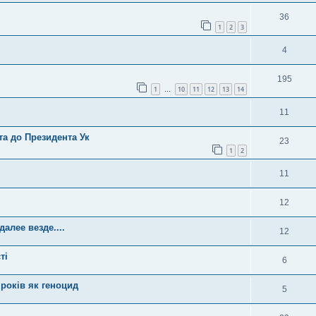
36
1
2
3
4
195
1
10
11
12
13
14
…
11
та до Президента Ук
23
1
2
11
12
алее везде....
12
ті
6
 років як геноцид
5