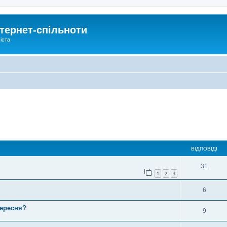
тернет-спільноти
іста
ирений пошук
ВІДПОВІДІ
31
1
2
3
6
вересня?
9