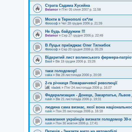
Страта Садама Хусейна
Belamor
»
П'ят 05 січня 2007 р. 11:58
Мєнти в Тернополі ох*ли
Філософ
»
Чет 28 грудня 2006 р. 21:39
Не будь байдужим !!!
Belamor
»
Сер 27 грудня 2006 р. 22:49
В Луцьк приїжджає Олег Тягнибок
Філософ
»
Сер 20 грудня 2006 р. 05:29
Відкритий лист волинського фермера-патріо
Basil
»
Вів 19 грудня 2006 р. 15:26
таки голодомор!
vaka
»
Вів 28 листопада 2006 р. 20:08
2-га річниця Помаранчевої революції
vladek
»
П'ят 24 листопада 2006 р. 16:07
Федерализация - Донецк, Закарпатье, Львов д
rusin
»
Вів 21 листопада 2006 р. 19:31
людина сама визнає‚ якої вона національнос
rusin
»
Пон 20 листопада 2006 р. 16:18
намагання українців визнати голодомор 30-х
rusin
»
Пон 30 жовтня 2006 р. 17:41
Петиція - Знизити мито на автомобілі