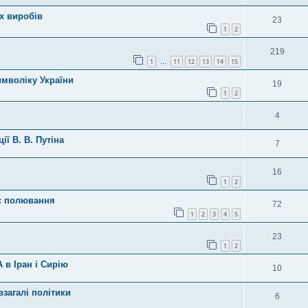
х виробів
23
1
2
219
1
11
12
13
14
15
…
имволіку України
19
1
2
4
ї В. В. Путіна
7
16
1
2
с полювання
72
1
2
3
4
5
23
1
2
 в Іран і Сирію
10
взагалі політики
6