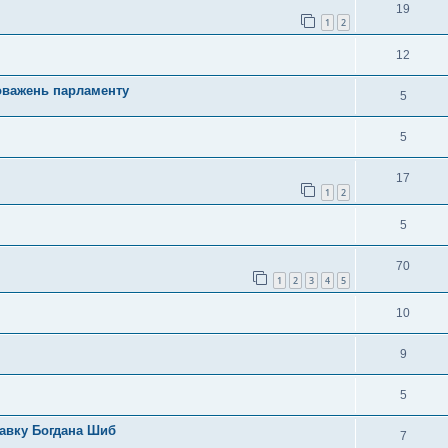
19
1
2
12
оважень парламенту
5
5
17
1
2
5
70
1
2
3
4
5
10
9
5
тавку Богдана Шиб
7