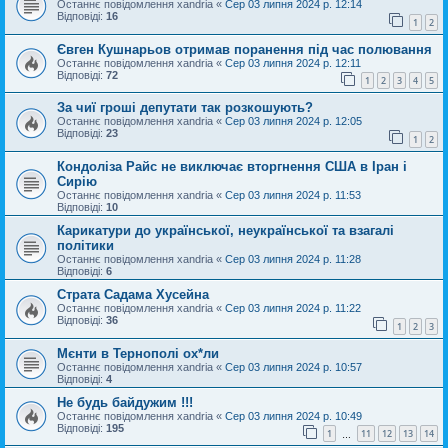
Останнє повідомлення
xandria
«
Сер 03 липня 2024 р. 12:14
Відповіді:
16
1
2
Євген Кушнарьов отримав поранення під час полювання
Останнє повідомлення
xandria
«
Сер 03 липня 2024 р. 12:11
Відповіді:
72
1
2
3
4
5
За чиї гроші депутати так розкошують?
Останнє повідомлення
xandria
«
Сер 03 липня 2024 р. 12:05
Відповіді:
23
1
2
Кондоліза Райс не виключає вторгнення США в Іран і
Сирію
Останнє повідомлення
xandria
«
Сер 03 липня 2024 р. 11:53
Відповіді:
10
Карикатури до української, неукраїнської та взагалі
політики
Останнє повідомлення
xandria
«
Сер 03 липня 2024 р. 11:28
Відповіді:
6
Страта Садама Хусейна
Останнє повідомлення
xandria
«
Сер 03 липня 2024 р. 11:22
Відповіді:
36
1
2
3
Мєнти в Тернополі ох*ли
Останнє повідомлення
xandria
«
Сер 03 липня 2024 р. 10:57
Відповіді:
4
Не будь байдужим !!!
Останнє повідомлення
xandria
«
Сер 03 липня 2024 р. 10:49
Відповіді:
195
1
11
12
13
14
…