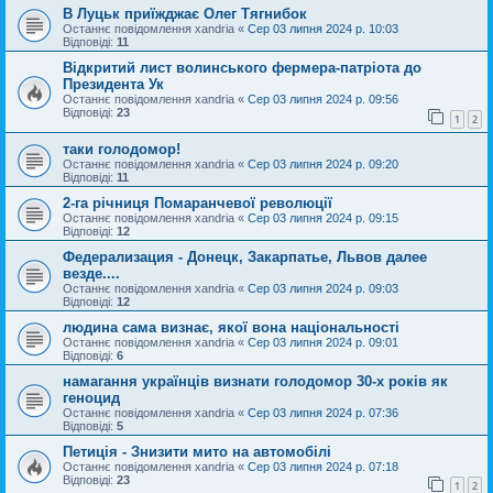
В Луцьк приїжджає Олег Тягнибок
Останнє повідомлення
xandria
«
Сер 03 липня 2024 р. 10:03
Відповіді:
11
Відкритий лист волинського фермера-патріота до
Президента Ук
Останнє повідомлення
xandria
«
Сер 03 липня 2024 р. 09:56
Відповіді:
23
1
2
таки голодомор!
Останнє повідомлення
xandria
«
Сер 03 липня 2024 р. 09:20
Відповіді:
11
2-га річниця Помаранчевої революції
Останнє повідомлення
xandria
«
Сер 03 липня 2024 р. 09:15
Відповіді:
12
Федерализация - Донецк, Закарпатье, Львов далее
везде....
Останнє повідомлення
xandria
«
Сер 03 липня 2024 р. 09:03
Відповіді:
12
людина сама визнає‚ якої вона національності
Останнє повідомлення
xandria
«
Сер 03 липня 2024 р. 09:01
Відповіді:
6
намагання українців визнати голодомор 30-х років як
геноцид
Останнє повідомлення
xandria
«
Сер 03 липня 2024 р. 07:36
Відповіді:
5
Петиція - Знизити мито на автомобілі
Останнє повідомлення
xandria
«
Сер 03 липня 2024 р. 07:18
Відповіді:
23
1
2