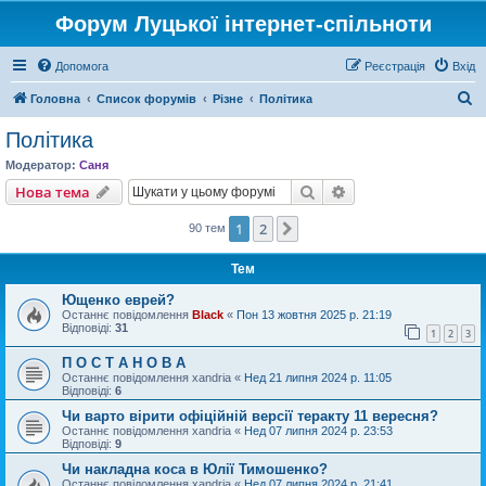
Форум Луцької інтернет-спільноти
Допомога
Реєстрація
Вхід
П
Головна
Список форумів
Різне
Політика
о
Політика
ш
Модератор:
Саня
у
Пошук
Розширений пошу
Нова тема
к
1
2
Далі
90 тем
Тем
Ющенко еврей?
Останнє повідомлення
Black
«
Пон 13 жовтня 2025 р. 21:19
Відповіді:
31
1
2
3
П О С Т А Н О В А
Останнє повідомлення
xandria
«
Нед 21 липня 2024 р. 11:05
Відповіді:
6
Чи варто вірити офіційній версії теракту 11 вересня?
Останнє повідомлення
xandria
«
Нед 07 липня 2024 р. 23:53
Відповіді:
9
Чи накладна коса в Юлії Тимошенко?
Останнє повідомлення
xandria
«
Нед 07 липня 2024 р. 21:41