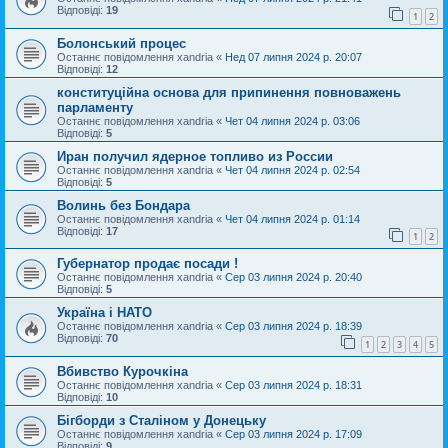
Відповіді:
19
1
2
Болонський процес
Останнє повідомлення
xandria
«
Нед 07 липня 2024 р. 20:07
Відповіді:
12
конституційна основа для припинення повноважень
парламенту
Останнє повідомлення
xandria
«
Чет 04 липня 2024 р. 03:06
Відповіді:
5
Иран получил ядерное топливо из России
Останнє повідомлення
xandria
«
Чет 04 липня 2024 р. 02:54
Відповіді:
5
Волинь без Бондара
Останнє повідомлення
xandria
«
Чет 04 липня 2024 р. 01:14
Відповіді:
17
1
2
Губернатор продає посади !
Останнє повідомлення
xandria
«
Сер 03 липня 2024 р. 20:40
Відповіді:
5
Україна і НАТО
Останнє повідомлення
xandria
«
Сер 03 липня 2024 р. 18:39
Відповіді:
70
1
2
3
4
5
Вбивство Курочкіна
Останнє повідомлення
xandria
«
Сер 03 липня 2024 р. 18:31
Відповіді:
10
Бігборди з Сталіном у Донецьку
Останнє повідомлення
xandria
«
Сер 03 липня 2024 р. 17:09
Відповіді:
9