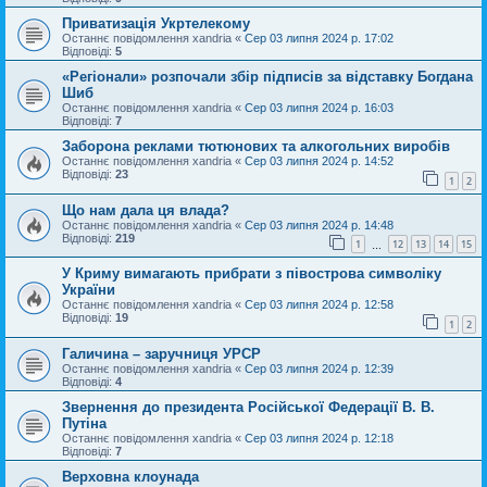
Приватизація Укртелекому
Останнє повідомлення
xandria
«
Сер 03 липня 2024 р. 17:02
Відповіді:
5
«Регіонали» розпочали збір підписів за відставку Богдана
Шиб
Останнє повідомлення
xandria
«
Сер 03 липня 2024 р. 16:03
Відповіді:
7
Заборона реклами тютюнових та алкогольних виробів
Останнє повідомлення
xandria
«
Сер 03 липня 2024 р. 14:52
Відповіді:
23
1
2
Що нам дала ця влада?
Останнє повідомлення
xandria
«
Сер 03 липня 2024 р. 14:48
Відповіді:
219
1
12
13
14
15
…
У Криму вимагають прибрати з півострова символіку
України
Останнє повідомлення
xandria
«
Сер 03 липня 2024 р. 12:58
Відповіді:
19
1
2
Галичина – заручниця УРСР
Останнє повідомлення
xandria
«
Сер 03 липня 2024 р. 12:39
Відповіді:
4
Звернення до президента Російської Федерації В. В.
Путіна
Останнє повідомлення
xandria
«
Сер 03 липня 2024 р. 12:18
Відповіді:
7
Верховна клоунада