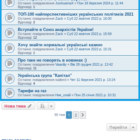
Останнє повідомлення
JoshuamaX
«
Пон 18 березня 2024 р. 11:44
Відповіді:
1
ТОП-100 найперспективніших українських політиків 2021
Останнє повідомлення
Zack
«
Суб 22 жовтня 2022 р. 16:00
Відповіді:
2
Вступайте в Союз анархістів України!
Останнє повідомлення
Zack
«
Суб 22 жовтня 2022 р. 15:59
Відповіді:
12
Хочу знайти нормальні українські казино
Останнє повідомлення
Zack
«
Суб 22 жовтня 2022 р. 15:31
Відповіді:
1
Про таке не говорять в новинах :)
Останнє повідомлення
Vaasiliy
«
Вів 28 грудня 2021 р. 13:42
Відповіді:
11
Українська група ''Капітал''
Останнє повідомлення
walterd
«
Чет 11 березня 2021 р. 13:24
Відповіді:
4
Тарифи на газ
Останнє повідомлення
Ник_олай
«
Пон 25 січня 2021 р. 10:31
Нова тема
1
2
Далі
90 тем
Перейти