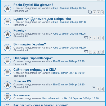
Росія-Грузія! Що діється?
Останнє повідомлення
xandria
«
Сер 03 липня 2024 р. 07:14
Відповіді:
32
1
2
3
Щастя тут! (Допомога для емігрантів)
Останнє повідомлення
xandria
«
Сер 03 липня 2024 р. 04:08
Відповіді:
3
Коаліція
Останнє повідомлення
xandria
«
Сер 03 липня 2024 р. 03:06
Відповіді:
51
1
2
3
4
Ви - патріот України?
Останнє повідомлення
xandria
«
Сер 03 липня 2024 р. 01:29
Відповіді:
48
1
2
3
4
Операция "проФФесор-2"
Останнє повідомлення
xandria
«
Вів 02 липня 2024 р. 22:20
Відповіді:
8
Сайти про еміграцію в США
Останнє повідомлення
xandria
«
Вів 02 липня 2024 р. 19:39
Відповіді:
8
Лотерея DV
Останнє повідомлення
xandria
«
Вів 02 липня 2024 р. 19:10
Відповіді:
26
1
2
Косметика
Останнє повідомлення
MashaStetsenko
«
Чет 28 березня 2024 р. 13:28
Как открыть счет в банке Европы?