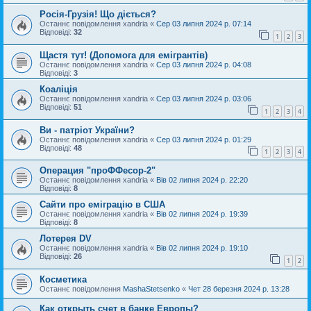
Росія-Грузія! Що діється?
Останнє повідомлення
xandria
«
Сер 03 липня 2024 р. 07:14
Відповіді:
32
1
2
3
Щастя тут! (Допомога для емігрантів)
Останнє повідомлення
xandria
«
Сер 03 липня 2024 р. 04:08
Відповіді:
3
Коаліція
Останнє повідомлення
xandria
«
Сер 03 липня 2024 р. 03:06
Відповіді:
51
1
2
3
4
Ви - патріот України?
Останнє повідомлення
xandria
«
Сер 03 липня 2024 р. 01:29
Відповіді:
48
1
2
3
4
Операция "проФФесор-2"
Останнє повідомлення
xandria
«
Вів 02 липня 2024 р. 22:20
Відповіді:
8
Сайти про еміграцію в США
Останнє повідомлення
xandria
«
Вів 02 липня 2024 р. 19:39
Відповіді:
8
Лотерея DV
Останнє повідомлення
xandria
«
Вів 02 липня 2024 р. 19:10
Відповіді:
26
1
2
Косметика
Останнє повідомлення
MashaStetsenko
«
Чет 28 березня 2024 р. 13:28
Как открыть счет в банке Европы?