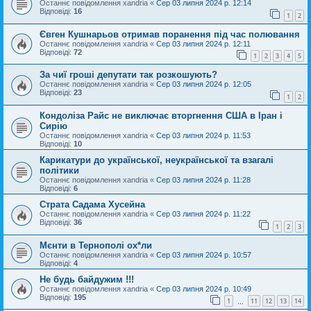
Останнє повідомлення
xandria
«
Сер 03 липня 2024 р. 12:14
Відповіді:
16
1
2
Євген Кушнарьов отримав поранення під час полювання
Останнє повідомлення
xandria
«
Сер 03 липня 2024 р. 12:11
Відповіді:
72
1
2
3
4
5
За чиї гроші депутати так розкошують?
Останнє повідомлення
xandria
«
Сер 03 липня 2024 р. 12:05
Відповіді:
23
1
2
Кондоліза Райс не виключає вторгнення США в Іран і
Сирію
Останнє повідомлення
xandria
«
Сер 03 липня 2024 р. 11:53
Відповіді:
10
Карикатури до української, неукраїнської та взагалі
політики
Останнє повідомлення
xandria
«
Сер 03 липня 2024 р. 11:28
Відповіді:
6
Страта Садама Хусейна
Останнє повідомлення
xandria
«
Сер 03 липня 2024 р. 11:22
Відповіді:
36
1
2
3
Мєнти в Тернополі ох*ли
Останнє повідомлення
xandria
«
Сер 03 липня 2024 р. 10:57
Відповіді:
4
Не будь байдужим !!!
Останнє повідомлення
xandria
«
Сер 03 липня 2024 р. 10:49
Відповіді:
195
1
11
12
13
14
…