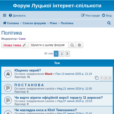
Форум Луцької інтернет-спільноти
Допомога
Реєстрація
Вхід
П
Головна
Список форумів
Різне
Політика
о
Політика
ш
Модератор:
Саня
у
Пошук
Розширений пошу
Нова тема
к
1
2
Далі
90 тем
Тем
Ющенко еврей?
Останнє повідомлення
Black
«
Пон 13 жовтня 2025 р. 21:19
Відповіді:
31
1
2
3
П О С Т А Н О В А
Останнє повідомлення
xandria
«
Нед 21 липня 2024 р. 11:05
Відповіді:
6
Чи варто вірити офіційній версії теракту 11 вересня?
Останнє повідомлення
xandria
«
Нед 07 липня 2024 р. 23:53
Відповіді:
9
Чи накладна коса в Юлії Тимошенко?
Останнє повідомлення
xandria
«
Нед 07 липня 2024 р. 21:41