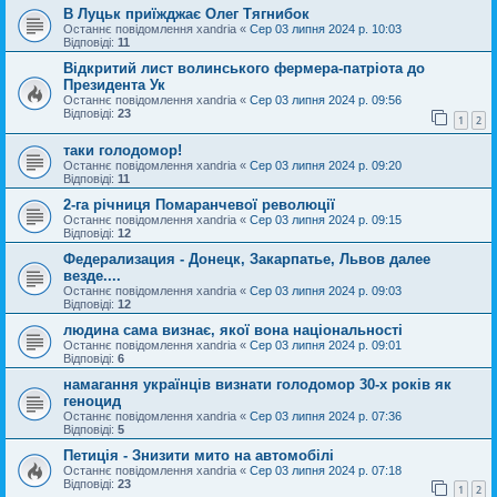
В Луцьк приїжджає Олег Тягнибок
Останнє повідомлення
xandria
«
Сер 03 липня 2024 р. 10:03
Відповіді:
11
Відкритий лист волинського фермера-патріота до
Президента Ук
Останнє повідомлення
xandria
«
Сер 03 липня 2024 р. 09:56
Відповіді:
23
1
2
таки голодомор!
Останнє повідомлення
xandria
«
Сер 03 липня 2024 р. 09:20
Відповіді:
11
2-га річниця Помаранчевої революції
Останнє повідомлення
xandria
«
Сер 03 липня 2024 р. 09:15
Відповіді:
12
Федерализация - Донецк, Закарпатье, Львов далее
везде....
Останнє повідомлення
xandria
«
Сер 03 липня 2024 р. 09:03
Відповіді:
12
людина сама визнає‚ якої вона національності
Останнє повідомлення
xandria
«
Сер 03 липня 2024 р. 09:01
Відповіді:
6
намагання українців визнати голодомор 30-х років як
геноцид
Останнє повідомлення
xandria
«
Сер 03 липня 2024 р. 07:36
Відповіді:
5
Петиція - Знизити мито на автомобілі
Останнє повідомлення
xandria
«
Сер 03 липня 2024 р. 07:18
Відповіді:
23
1
2