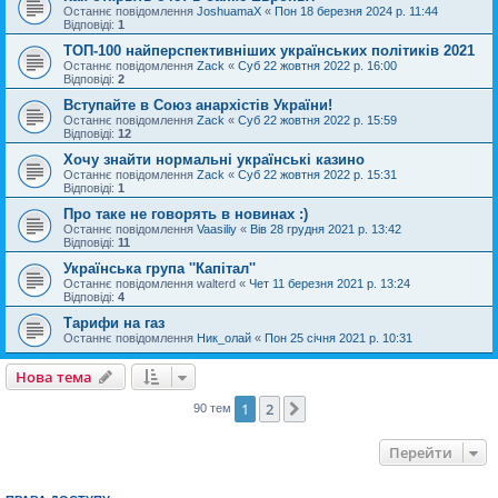
Останнє повідомлення
JoshuamaX
«
Пон 18 березня 2024 р. 11:44
Відповіді:
1
ТОП-100 найперспективніших українських політиків 2021
Останнє повідомлення
Zack
«
Суб 22 жовтня 2022 р. 16:00
Відповіді:
2
Вступайте в Союз анархістів України!
Останнє повідомлення
Zack
«
Суб 22 жовтня 2022 р. 15:59
Відповіді:
12
Хочу знайти нормальні українські казино
Останнє повідомлення
Zack
«
Суб 22 жовтня 2022 р. 15:31
Відповіді:
1
Про таке не говорять в новинах :)
Останнє повідомлення
Vaasiliy
«
Вів 28 грудня 2021 р. 13:42
Відповіді:
11
Українська група ''Капітал''
Останнє повідомлення
walterd
«
Чет 11 березня 2021 р. 13:24
Відповіді:
4
Тарифи на газ
Останнє повідомлення
Ник_олай
«
Пон 25 січня 2021 р. 10:31
Нова тема
1
2
Далі
90 тем
Перейти