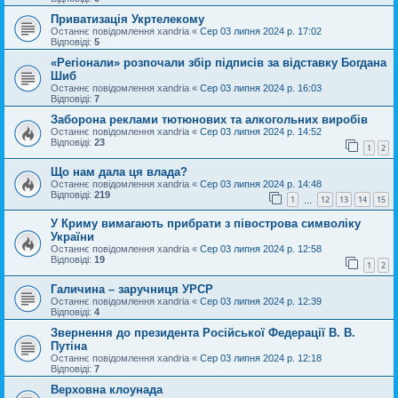
Приватизація Укртелекому
Останнє повідомлення
xandria
«
Сер 03 липня 2024 р. 17:02
Відповіді:
5
«Регіонали» розпочали збір підписів за відставку Богдана
Шиб
Останнє повідомлення
xandria
«
Сер 03 липня 2024 р. 16:03
Відповіді:
7
Заборона реклами тютюнових та алкогольних виробів
Останнє повідомлення
xandria
«
Сер 03 липня 2024 р. 14:52
Відповіді:
23
1
2
Що нам дала ця влада?
Останнє повідомлення
xandria
«
Сер 03 липня 2024 р. 14:48
Відповіді:
219
1
12
13
14
15
…
У Криму вимагають прибрати з півострова символіку
України
Останнє повідомлення
xandria
«
Сер 03 липня 2024 р. 12:58
Відповіді:
19
1
2
Галичина – заручниця УРСР
Останнє повідомлення
xandria
«
Сер 03 липня 2024 р. 12:39
Відповіді:
4
Звернення до президента Російської Федерації В. В.
Путіна
Останнє повідомлення
xandria
«
Сер 03 липня 2024 р. 12:18
Відповіді:
7
Верховна клоунада