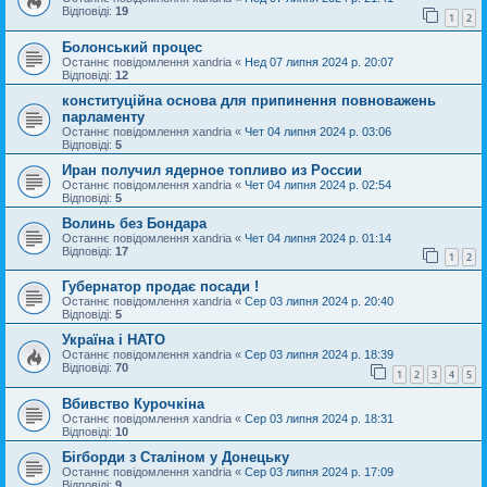
Відповіді:
19
1
2
Болонський процес
Останнє повідомлення
xandria
«
Нед 07 липня 2024 р. 20:07
Відповіді:
12
конституційна основа для припинення повноважень
парламенту
Останнє повідомлення
xandria
«
Чет 04 липня 2024 р. 03:06
Відповіді:
5
Иран получил ядерное топливо из России
Останнє повідомлення
xandria
«
Чет 04 липня 2024 р. 02:54
Відповіді:
5
Волинь без Бондара
Останнє повідомлення
xandria
«
Чет 04 липня 2024 р. 01:14
Відповіді:
17
1
2
Губернатор продає посади !
Останнє повідомлення
xandria
«
Сер 03 липня 2024 р. 20:40
Відповіді:
5
Україна і НАТО
Останнє повідомлення
xandria
«
Сер 03 липня 2024 р. 18:39
Відповіді:
70
1
2
3
4
5
Вбивство Курочкіна
Останнє повідомлення
xandria
«
Сер 03 липня 2024 р. 18:31
Відповіді:
10
Бігборди з Сталіном у Донецьку
Останнє повідомлення
xandria
«
Сер 03 липня 2024 р. 17:09
Відповіді:
9