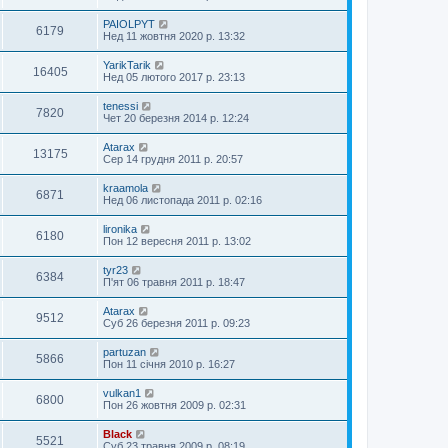
PAIOLPYT
6179
Нед 11 жовтня 2020 р. 13:32
YarikTarik
16405
Нед 05 лютого 2017 р. 23:13
tenessi
7820
Чет 20 березня 2014 р. 12:24
Atarax
13175
Сер 14 грудня 2011 р. 20:57
kraamola
6871
Нед 06 листопада 2011 р. 02:16
lironika
6180
Пон 12 вересня 2011 р. 13:02
tyr23
6384
П'ят 06 травня 2011 р. 18:47
Atarax
9512
Суб 26 березня 2011 р. 09:23
partuzan
5866
Пон 11 січня 2010 р. 16:27
vulkan1
6800
Пон 26 жовтня 2009 р. 02:31
Black
5521
Суб 23 травня 2009 р. 08:19