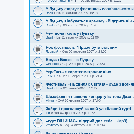
Forever_autumn
»
П'ят 09 листопада 2007 р. 11:27
У Луцьку стартує фестиваль слов’янського к
Basil
»
Вів 16 жовтня 2007 р. 19:18
У Луцьку відбудеться арт-шоу «Відкрита ніч»
Basil
»
Сер 03 жовтня 2007 р. 15:01
Чемпіонат сала у Луцьку
Basil
»
Вів 11 вересня 2007 р. 11:00
Рок-фестиваль “Право бути вільним”
Луцький
»
Сер 05 вересня 2007 р. 23:05
Богдан Бенюк - в Луцьку
Філософ
»
Сер 29 серпня 2007 р. 20:33
Українське короткометражне кіно
Felix007
»
Чет 16 серпня 2007 р. 21:41
Фестиваль «На хвилях Світязя» буде з вогн
Basil
»
Пон 02 липня 2007 р. 12:12
Шизофренія навколо концерту Елтона Джона 
Viktor
»
Суб 16 червня 2007 р. 17:06
Зайди і проголосуй за свій улюблений гурт!
lotr
»
Чет 03 травня 2007 р. 11:55
=гурт ВІН ЗНАЄ= відкрий для себе... (мр3)
Whiteboy
»
Нед 04 лютого 2007 р. 07:44
Культурне життя Луцька