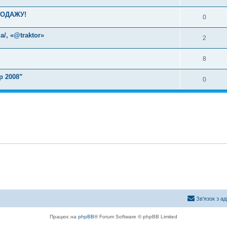
РОДАЖУ!
0
a/, «@traktor»
2
8
р 2008”
0
Зв'язок з а
Працює на
phpBB
® Forum Software © phpBB Limited