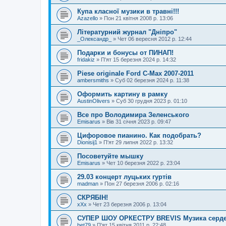
Купа класної музики в травні!!!
Azazello
»
Пон 21 квітня 2008 р. 13:06
Літературний журнал "Дніпро"
_Олександр_
»
Чет 06 вересня 2012 р. 12:44
Подарки и бонусы от ПИНАП!
fridakiz
»
П'ят 15 березня 2024 р. 14:32
Piese originale Ford C-Max 2007-2011
ambersmiths
»
Суб 02 березня 2024 р. 11:38
Оформить картину в рамку
AustinOlivers
»
Суб 30 грудня 2023 р. 01:10
Все про Володимира Зеленського
Emisarus
»
Вів 31 січня 2023 р. 09:47
Цифоровое пианино. Как подобрать?
Dionisij1
»
П'ят 29 липня 2022 р. 13:32
Посоветуйте мышку
Emisarus
»
Чет 10 березня 2022 р. 23:04
29.03 концерт луцьких гуртів
madman
»
Пон 27 березня 2006 р. 02:16
СКРЯБІН!
xXx
»
Чет 23 березня 2006 р. 13:04
СУПЕР ШОУ ОРКЕСТРУ BREVIS Музика сердец
bet79
»
П'ят 15 квітня 2011 р. 22:48