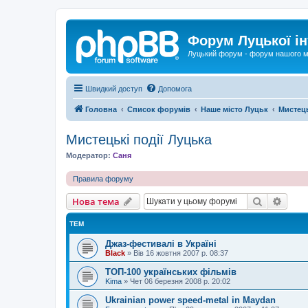
Форум Луцької ін
Луцький форум - форум нашого м
Швидкий доступ
Допомога
Головна
Список форумів
Наше місто Луцьк
Мистець
Мистецькі події Луцька
Модератор:
Саня
Правила форуму
Пошук
Розш
Нова тема
ТЕМ
Джаз-фестивалі в Україні
Black
»
Вів 16 жовтня 2007 р. 08:37
ТОП-100 українських фільмів
Kima
»
Чет 06 березня 2008 р. 20:02
Ukrainian power speed-metal in Maydan