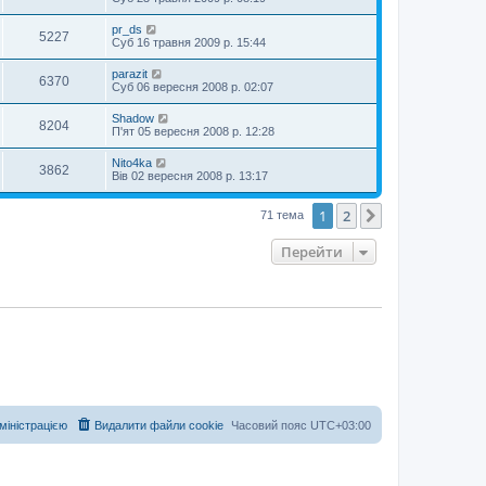
pr_ds
5227
Суб 16 травня 2009 р. 15:44
parazit
6370
Суб 06 вересня 2008 р. 02:07
Shadow
8204
П'ят 05 вересня 2008 р. 12:28
Nito4ka
3862
Вів 02 вересня 2008 р. 13:17
1
2
Далі
71 тема
Перейти
дміністрацією
Видалити файли cookie
Часовий пояс
UTC+03:00