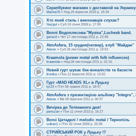
Скрапбукинг магазин с доставкой на Украину
Marina76
»
Нед 25 вересня 2016 р. 16:34
Хто який стиль і виконавців слухає?
Nazgul
»
Суб 10 січня 2009 р. 17:00
Воплі Водоплясова-"Музіка",Luchesk band.
garazd
»
Чет 17 листопада 2011 р. 22:48
AtmAsfera, 15 грудня(четвер), клуб "Майдан"
Atarax
»
Суб 26 листопада 2011 р. 18:53
Kraamola (power metal with folk influences)
kraamola
»
Нед 06 листопада 2011 р. 02:16
Новий гурт шукає бек-вокалістів та басиста
lironika
»
Пон 12 вересня 2011 р. 13:02
Гурт «MAD HEADS XL» в Луцьку
tyr23
»
П'ят 06 травня 2011 р. 18:47
AtmAsfera з презентацією альбому "Integro",
Atarax
»
Вів 08 березня 2011 р. 00:37
Вечірка до Тетяниного дня!
partuzan
»
Пон 11 січня 2010 р. 16:27
Вогні Цитаделі / melodic metal / Тернопіль
vulkan1
»
П'ят 02 січня 2009 р. 20:38
СТРИЙСЬКИЙ РОК у Луцьку !?