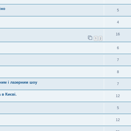
іно
5
4
16
1
2
6
7
8
яним і лазерним шоу
7
в Києві.
12
5
12