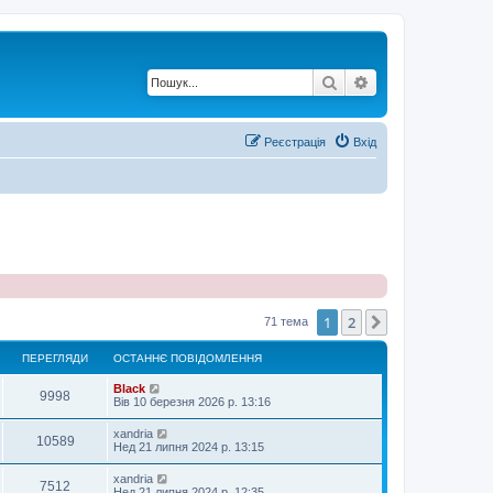
Пошук
Розширений по
Реєстрація
Вхід
1
2
Далі
71 тема
ПЕРЕГЛЯДИ
ОСТАННЄ ПОВІДОМЛЕННЯ
Black
9998
Вів 10 березня 2026 р. 13:16
xandria
10589
Нед 21 липня 2024 р. 13:15
xandria
7512
Нед 21 липня 2024 р. 12:35