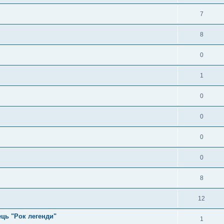
7
8
0
1
0
0
0
0
8
12
ь "Рок легенди"
1