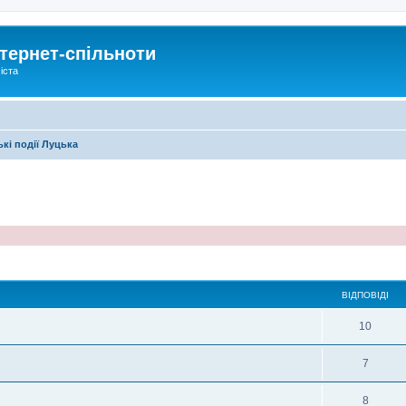
тернет-спільноти
іста
кі події Луцька
ирений пошук
ВІДПОВІДІ
10
7
8