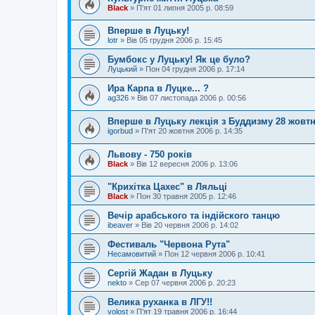
Black
»
П'ят 01 липня 2005 р. 08:59
Вперше в Луцьку!
lotr
»
Вів 05 грудня 2006 р. 15:45
Бумбокс у Луцьку! Як це було?
Луцький
»
Пон 04 грудня 2006 р. 17:14
Ира Карпа в Луцке... ?
ag326
»
Вів 07 листопада 2006 р. 00:56
Вперше в Луцьку лекція з Буддизму 28 жовт
igorbud
»
П'ят 20 жовтня 2006 р. 14:35
Львову - 750 років
Black
»
Вів 12 вересня 2006 р. 13:06
"Крихітка Цахес" в Ляльці
Black
»
Пон 30 травня 2005 р. 12:46
Вечір арабського та індійского танцю
ibeaver
»
Вів 20 червня 2006 р. 14:02
Фестиваль "Червона Рута"
Несамовитий
»
Пон 12 червня 2006 р. 10:41
Сергій Жадан в Луцьку
nekto
»
Сер 07 червня 2006 р. 20:23
Велика руханка в ЛГУ!!
volost
»
П'ят 19 травня 2006 р. 16:44