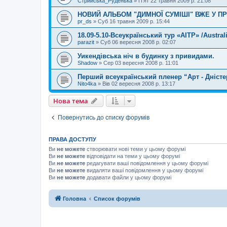
Стрийська_Руденька
»
П'ят 22 травня 2009 р. 21:08
НОВИЙ АЛЬБОМ "ДИМНОЇ СУМІШІ" ВЖЕ У П
pr_ds
»
Суб 16 травня 2009 р. 15:44
18.09-5.10-Всеукраїнський тур «AITP» /Australi
parazit
»
Суб 06 вересня 2008 р. 02:07
Уикендівська ніч в будинку з привидами.
Shadow
»
Сер 03 вересня 2008 р. 11:01
Перший всеукраїнський пленер “Арт - Дністе
Nito4ka
»
Вів 02 вересня 2008 р. 13:17
Нова тема
Повернутись до списку форумів
ПРАВА ДОСТУПУ
Ви
не можете
створювати нові теми у цьому форумі
Ви
не можете
відповідати на теми у цьому форумі
Ви
не можете
редагувати ваші повідомлення у цьому форумі
Ви
не можете
видаляти ваші повідомлення у цьому форумі
Ви
не можете
додавати файли у цьому форумі
Головна
Список форумів