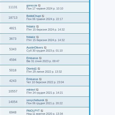
goreccie
11131
Пон 17 червня 2024 р. 10:10
BobbiChupt
18713
Пон 06 травня 2024 р. 22:17
fridakiz
4821
П'ят 15 березня 2024 р. 14:32
fridakiz
3673
П'ят 15 березня 2024 р. 14:32
AustinOlivers
5343
Суб 30 грудня 2023 р. 01:10
Emisarus
4594
Вів 31 січня 2023 р. 09:47
Dionisij1
5018
П'ят 29 липня 2022 р. 13:32
Emisarus
4243
Чет 10 березня 2022 р. 23:04
mitrievl
10557
П'ят 24 грудня 2021 р. 14:21
sexycheburek
14054
Пон 06 грудня 2021 р. 20:22
PAIOLPYT
6948
Нед 11 жовтня 2020 р. 13:34