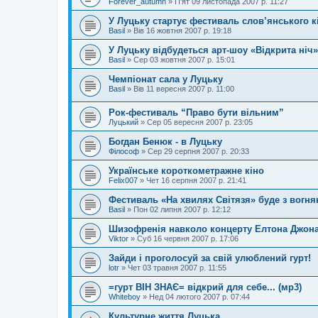
Forever_autumn
»
П'ят 09 листопада 2007 р. 11:27
У Луцьку стартує фестиваль слов’янського к
Basil
»
Вів 16 жовтня 2007 р. 19:18
У Луцьку відбудеться арт-шоу «Відкрита ніч»
Basil
»
Сер 03 жовтня 2007 р. 15:01
Чемпіонат сала у Луцьку
Basil
»
Вів 11 вересня 2007 р. 11:00
Рок-фестиваль “Право бути вільним”
Луцький
»
Сер 05 вересня 2007 р. 23:05
Богдан Бенюк - в Луцьку
Філософ
»
Сер 29 серпня 2007 р. 20:33
Українське короткометражне кіно
Felix007
»
Чет 16 серпня 2007 р. 21:41
Фестиваль «На хвилях Світязя» буде з вогн
Basil
»
Пон 02 липня 2007 р. 12:12
Шизофренія навколо концерту Елтона Джона 
Viktor
»
Суб 16 червня 2007 р. 17:06
Зайди і проголосуй за свій улюблений гурт!
lotr
»
Чет 03 травня 2007 р. 11:55
=гурт ВІН ЗНАЄ= відкрий для себе... (мр3)
Whiteboy
»
Нед 04 лютого 2007 р. 07:44
Культурне життя Луцька