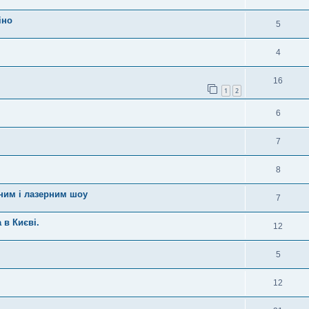
іно
5
4
16
1
2
6
7
8
яним і лазерним шоу
7
в Києві.
12
5
12