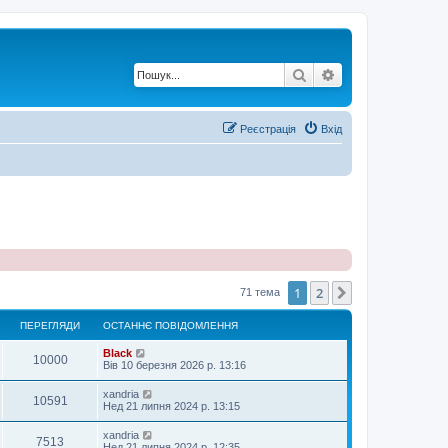
Пошук
Розширений по
Реєстрація
Вхід
1
2
Далі
71 тема
ПЕРЕГЛЯДИ
ОСТАННЄ ПОВІДОМЛЕННЯ
Black
10000
Вів 10 березня 2026 р. 13:16
xandria
10591
Нед 21 липня 2024 р. 13:15
xandria
7513
Нед 21 липня 2024 р. 12:35