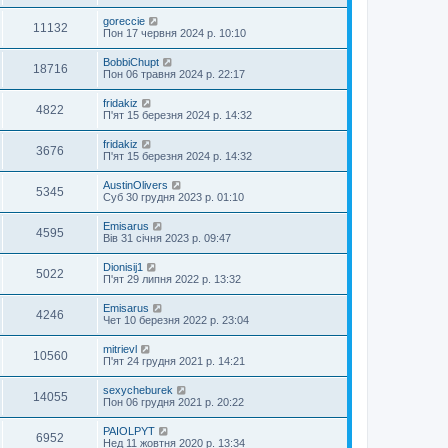
goreccie
11132
Пон 17 червня 2024 р. 10:10
BobbiChupt
18716
Пон 06 травня 2024 р. 22:17
fridakiz
4822
П'ят 15 березня 2024 р. 14:32
fridakiz
3676
П'ят 15 березня 2024 р. 14:32
AustinOlivers
5345
Суб 30 грудня 2023 р. 01:10
Emisarus
4595
Вів 31 січня 2023 р. 09:47
Dionisij1
5022
П'ят 29 липня 2022 р. 13:32
Emisarus
4246
Чет 10 березня 2022 р. 23:04
mitrievl
10560
П'ят 24 грудня 2021 р. 14:21
sexycheburek
14055
Пон 06 грудня 2021 р. 20:22
PAIOLPYT
6952
Нед 11 жовтня 2020 р. 13:34