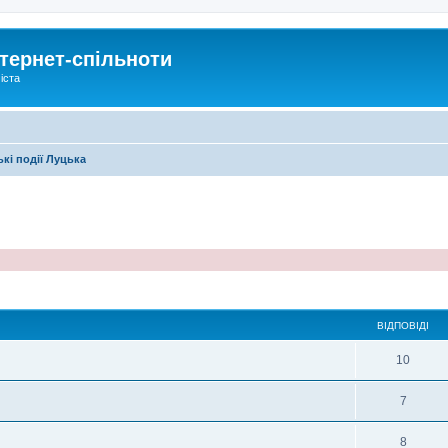
тернет-спільноти
іста
кі події Луцька
ирений пошук
ВІДПОВІДІ
10
7
8