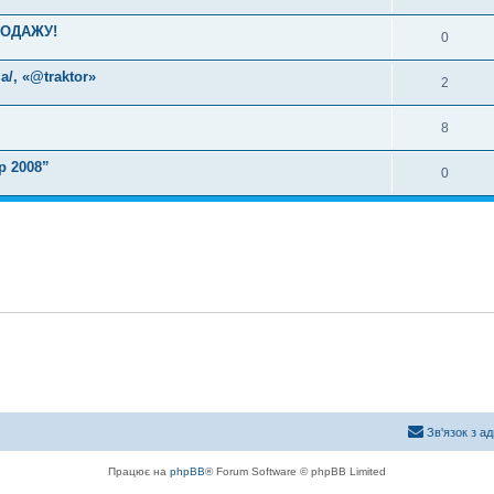
РОДАЖУ!
0
a/, «@traktor»
2
8
р 2008”
0
Зв'язок з а
Працює на
phpBB
® Forum Software © phpBB Limited