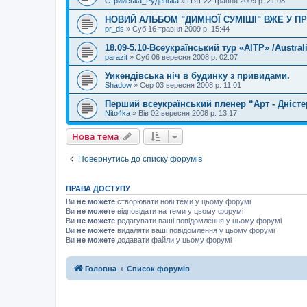
Стрийська_Руденька
»
П'ят 22 травня 2009 р. 21:08
НОВИЙ АЛЬБОМ "ДИМНОЇ СУМІШІ" ВЖЕ У П
pr_ds
»
Суб 16 травня 2009 р. 15:44
18.09-5.10-Всеукраїнський тур «AITP» /Australi
parazit
»
Суб 06 вересня 2008 р. 02:07
Уикендівська ніч в будинку з привидами.
Shadow
»
Сер 03 вересня 2008 р. 11:01
Перший всеукраїнський пленер “Арт - Дністе
Nito4ka
»
Вів 02 вересня 2008 р. 13:17
Нова тема
Повернутись до списку форумів
ПРАВА ДОСТУПУ
Ви
не можете
створювати нові теми у цьому форумі
Ви
не можете
відповідати на теми у цьому форумі
Ви
не можете
редагувати ваші повідомлення у цьому форумі
Ви
не можете
видаляти ваші повідомлення у цьому форумі
Ви
не можете
додавати файли у цьому форумі
Головна
Список форумів