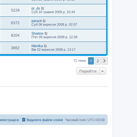
pr_ds
5229
Суб 16 травня 2009 р. 15:44
parazit
6372
Суб 06 вересня 2008 р. 02:07
Shadow
8204
П'ят 05 вересня 2008 р. 12:28
Nito4ka
3862
Вів 02 вересня 2008 р. 13:17
1
2
Далі
71 тема
Перейти
дміністрацією
Видалити файли cookie
Часовий пояс
UTC+03:00