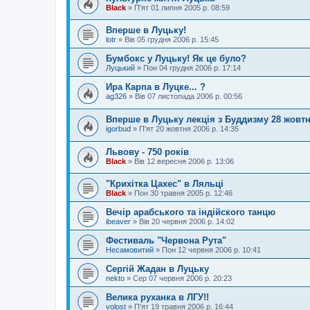
Black
»
П'ят 01 липня 2005 р. 08:59
Вперше в Луцьку!
lotr
»
Вів 05 грудня 2006 р. 15:45
Бумбокс у Луцьку! Як це було?
Луцький
»
Пон 04 грудня 2006 р. 17:14
Ира Карпа в Луцке... ?
ag326
»
Вів 07 листопада 2006 р. 00:56
Вперше в Луцьку лекція з Буддизму 28 жовт
igorbud
»
П'ят 20 жовтня 2006 р. 14:35
Львову - 750 років
Black
»
Вів 12 вересня 2006 р. 13:06
"Крихітка Цахес" в Ляльці
Black
»
Пон 30 травня 2005 р. 12:46
Вечір арабського та індійского танцю
ibeaver
»
Вів 20 червня 2006 р. 14:02
Фестиваль "Червона Рута"
Несамовитий
»
Пон 12 червня 2006 р. 10:41
Сергій Жадан в Луцьку
nekto
»
Сер 07 червня 2006 р. 20:23
Велика руханка в ЛГУ!!
volost
»
П'ят 19 травня 2006 р. 16:44