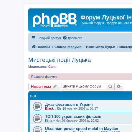
Форум Луцької ін
Луцький форум - форум нашого м
Швидкий доступ
Допомога
Головна
Список форумів
Наше місто Луцьк
Мистець
Мистецькі події Луцька
Модератор:
Саня
Правила форуму
Пошук
Розш
Нова тема
ТЕМ
Джаз-фестивалі в Україні
Black
»
Вів 16 жовтня 2007 р. 08:37
ТОП-100 українських фільмів
Kima
»
Чет 06 березня 2008 р. 20:02
Ukrainian power speed-metal in Maydan