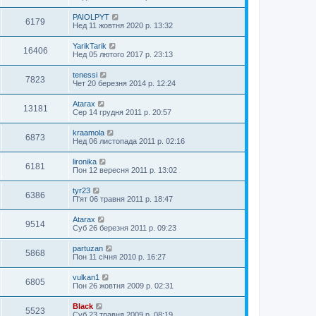
PAIOLPYT
6179
Нед 11 жовтня 2020 р. 13:32
YarikTarik
16406
Нед 05 лютого 2017 р. 23:13
tenessi
7823
Чет 20 березня 2014 р. 12:24
Atarax
13181
Сер 14 грудня 2011 р. 20:57
kraamola
6873
Нед 06 листопада 2011 р. 02:16
lironika
6181
Пон 12 вересня 2011 р. 13:02
tyr23
6386
П'ят 06 травня 2011 р. 18:47
Atarax
9514
Суб 26 березня 2011 р. 09:23
partuzan
5868
Пон 11 січня 2010 р. 16:27
vulkan1
6805
Пон 26 жовтня 2009 р. 02:31
Black
5523
Суб 23 травня 2009 р. 08:19