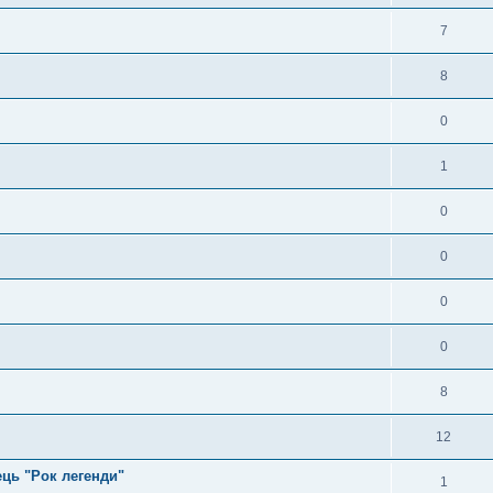
7
8
0
1
0
0
0
0
8
12
ь "Рок легенди"
1