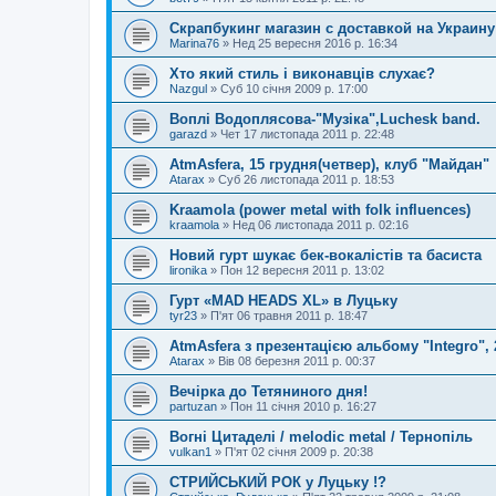
Скрапбукинг магазин с доставкой на Украину
Marina76
»
Нед 25 вересня 2016 р. 16:34
Хто який стиль і виконавців слухає?
Nazgul
»
Суб 10 січня 2009 р. 17:00
Воплі Водоплясова-"Музіка",Luchesk band.
garazd
»
Чет 17 листопада 2011 р. 22:48
AtmAsfera, 15 грудня(четвер), клуб "Майдан"
Atarax
»
Суб 26 листопада 2011 р. 18:53
Kraamola (power metal with folk influences)
kraamola
»
Нед 06 листопада 2011 р. 02:16
Новий гурт шукає бек-вокалістів та басиста
lironika
»
Пон 12 вересня 2011 р. 13:02
Гурт «MAD HEADS XL» в Луцьку
tyr23
»
П'ят 06 травня 2011 р. 18:47
AtmAsfera з презентацією альбому "Integro",
Atarax
»
Вів 08 березня 2011 р. 00:37
Вечірка до Тетяниного дня!
partuzan
»
Пон 11 січня 2010 р. 16:27
Вогні Цитаделі / melodic metal / Тернопіль
vulkan1
»
П'ят 02 січня 2009 р. 20:38
СТРИЙСЬКИЙ РОК у Луцьку !?