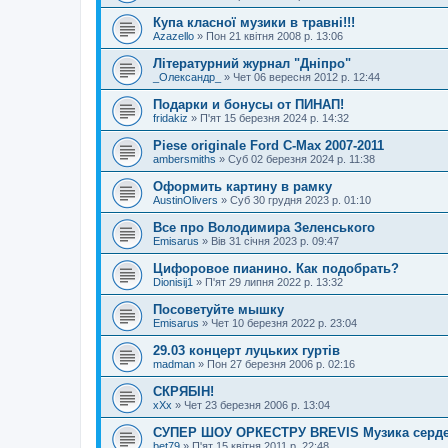
Купа класної музики в травні!!!
Azazello
»
Пон 21 квітня 2008 р. 13:06
Літературний журнал "Дніпро"
_Олександр_
»
Чет 06 вересня 2012 р. 12:44
Подарки и бонусы от ПИНАП!
fridakiz
»
П'ят 15 березня 2024 р. 14:32
Piese originale Ford C-Max 2007-2011
ambersmiths
»
Суб 02 березня 2024 р. 11:38
Оформить картину в рамку
AustinOlivers
»
Суб 30 грудня 2023 р. 01:10
Все про Володимира Зеленського
Emisarus
»
Вів 31 січня 2023 р. 09:47
Цифоровое пианино. Как подобрать?
Dionisij1
»
П'ят 29 липня 2022 р. 13:32
Посоветуйте мышку
Emisarus
»
Чет 10 березня 2022 р. 23:04
29.03 концерт луцьких гуртів
madman
»
Пон 27 березня 2006 р. 02:16
СКРЯБІН!
xXx
»
Чет 23 березня 2006 р. 13:04
СУПЕР ШОУ ОРКЕСТРУ BREVIS Музика сердец
bet79
»
П'ят 15 квітня 2011 р. 22:48