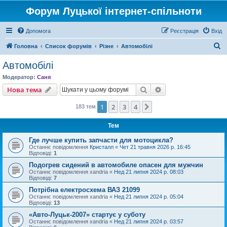
Форум Луцької інтернет-спільноти
Допомога
Реєстрація
Вхід
П
Головна
Список форумів
Різне
Автомобілі
о
Автомобілі
ш
Модератор:
Саня
у
Пошук
Розширений пошу
Нова тема
к
1
2
3
4
Далі
183 тем
Тем
Где лучше купить запчасти для мотоцикла?
Останнє повідомлення
Кристалл
«
Чет 21 травня 2026 р. 16:45
Відповіді:
1
Подогрев сидений в автомобиле опасен для мужчин
Останнє повідомлення
xandria
«
Нед 21 липня 2024 р. 08:03
Відповіді:
7
Потрібна електросхема ВАЗ 21099
Останнє повідомлення
xandria
«
Нед 21 липня 2024 р. 05:04
Відповіді:
13
«Авто-Луцьк-2007» стартує у суботу
Останнє повідомлення
xandria
«
Нед 21 липня 2024 р. 03:57