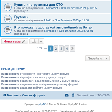
Купить инструменты для СТО
Останнє повідомлення
ThomasVof
«
П'ят 09 лютого 2024 р. 08:05
Відповіді:
2
Грузчики
Останнє повідомлення
Ulia21
«
Пон 24 липня 2023 р. 11:56
Кто поможет с доставкой автомобилей из Китая
Останнє повідомлення
Remback
«
Сер 19 липня 2023 р. 08:01
Відповіді:
1
Нова тема
1
2
3
4
Далі
183 тем
Перейти
ПРАВА ДОСТУПУ
Ви
не можете
створювати нові теми у цьому форумі
Ви
не можете
відповідати на теми у цьому форумі
Ви
не можете
редагувати ваші повідомлення у цьому форумі
Ви
не можете
видаляти ваші повідомлення у цьому форумі
Ви
не можете
додавати файли у цьому форумі
Головна
Список форумів
Часовий пояс
UTC+03:00
Працює на
phpBB
® Forum Software © phpBB Limited
Український переклад © 2005-2023
Українська підтримка phpBB