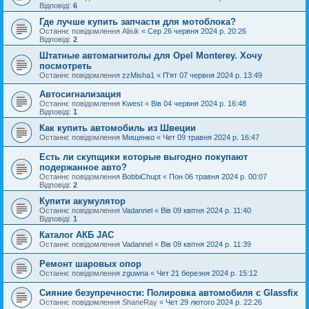
Відповіді:
6
Где лучше купить запчасти для мотоблока?
Останнє повідомлення
Alisik
«
Сер 26 червня 2024 р. 20:26
Відповіді:
2
Штатные автомагнитолы для Opel Monterey. Хочу
посмотреть
Останнє повідомлення
zzMisha1
«
П'ят 07 червня 2024 р. 13:49
Автосигнализация
Останнє повідомлення
Kwest
«
Вів 04 червня 2024 р. 16:48
Відповіді:
1
Как купить автомобиль из Швеции
Останнє повідомлення
Мищенко
«
Чет 09 травня 2024 р. 16:47
Есть ли скупщики которые выгодно покупают
подержанное авто?
Останнє повідомлення
BobbiChupt
«
Пон 06 травня 2024 р. 00:07
Відповіді:
2
Купити акумулятор
Останнє повідомлення
Vadannel
«
Вів 09 квітня 2024 р. 11:40
Відповіді:
1
Каталог АКБ JAC
Останнє повідомлення
Vadannel
«
Вів 09 квітня 2024 р. 11:39
Ремонт шаровых опор
Останнє повідомлення
zguwna
«
Чет 21 березня 2024 р. 15:12
Сияние безупречности: Полировка автомобиля с Glassfix
Останнє повідомлення
ShaneRay
«
Чет 29 лютого 2024 р. 22:26