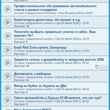
Відповіді:
6
Профессиональное обслуживание автомобильного
стекла и развал-схождение
Останнє повідомлення
ShaneRay
«
Пон 08 липня 2024 р. 03:02
Комп'ютерна дігностика, чіп-тюнинг и т.д.
Останнє повідомлення
xandria
«
Сер 03 липня 2024 р. 13:45
Відповіді:
10
Помогите выбрать правильно усилок и сабик. Ваш
вариант №?
Останнє повідомлення
xandria
«
Сер 03 липня 2024 р. 12:23
Відповіді:
6
Клуб Red Zone купить Запорожці
Останнє повідомлення
xandria
«
Сер 03 липня 2024 р. 07:53
Відповіді:
7
Закриття сезону з драгрейсингу в західному регіоні 2006
Останнє повідомлення
xandria
«
Сер 03 липня 2024 р. 07:22
Відповіді:
16
1
2
Допоможіть з вибором
Останнє повідомлення
xandria
«
Сер 03 липня 2024 р. 07:20
Відповіді:
11
Виїзд на Кубок зх.України на ДВа
Останнє повідомлення
xandria
«
Сер 03 липня 2024 р. 06:53
Відповіді:
5
Свято автомобілів у Луцьку 07-08 жовтня, хто шо чув?
Останнє повідомлення
xandria
«
Сер 03 липня 2024 р. 06:32
Відповіді:
4
Мега Запорожец! ФОТО