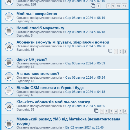
Останнє повідомлення
xandria
«
Сер 03 липня 2024 р. 07:10
Відповіді:
150
1
8
9
10
11
…
Мобільні шахрайства
Останнє повідомлення
xandria
«
Сер 03 липня 2024 р. 06:19
Відповіді:
5
Новий спосіб маркетингу
Останнє повідомлення
xandria
«
Сер 03 липня 2024 р. 06:18
Відповіді:
8
Абоненти зможуть мігрувати, зберігаючи номери
Останнє повідомлення
xandria
«
Сер 03 липня 2024 р. 06:06
Відповіді:
35
1
2
3
djuice OR jeans?
Останнє повідомлення
xandria
«
Сер 03 липня 2024 р. 05:59
Відповіді:
14
А в нас таке можливе?
Останнє повідомлення
xandria
«
Сер 03 липня 2024 р. 05:24
Відповіді:
13
Білайн GSM все-таки в Україні буде
Останнє повідомлення
xandria
«
Сер 03 липня 2024 р. 04:18
Відповіді:
4
Кількість абонентів мобільного звязку
Останнє повідомлення
xandria
«
Сер 03 липня 2024 р. 00:55
Відповіді:
83
1
2
3
4
5
6
Маленький развод УМЗ від Матвіюка (незапатентована
теорія)
Останнє повідомлення
xandria
«
Вів 02 липня 2024 р. 23:46