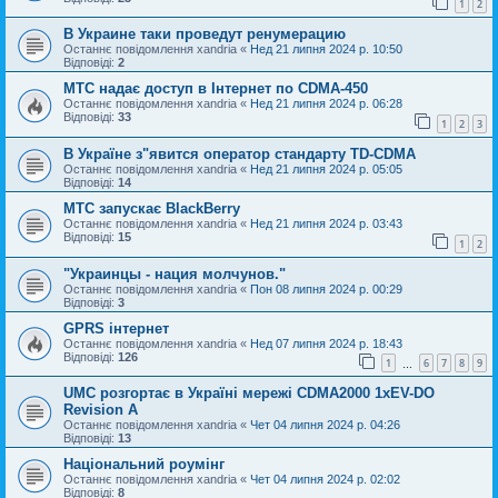
1
2
В Украине таки проведут ренумерацию
Останнє повідомлення
xandria
«
Нед 21 липня 2024 р. 10:50
Відповіді:
2
МТС надає доступ в Інтернет по CDMA-450
Останнє повідомлення
xandria
«
Нед 21 липня 2024 р. 06:28
Відповіді:
33
1
2
3
В Україне з"явится оператор стандарту TD-CDMA
Останнє повідомлення
xandria
«
Нед 21 липня 2024 р. 05:05
Відповіді:
14
МТС запускає BlackBerry
Останнє повідомлення
xandria
«
Нед 21 липня 2024 р. 03:43
Відповіді:
15
1
2
"Украинцы - нация молчунов."
Останнє повідомлення
xandria
«
Пон 08 липня 2024 р. 00:29
Відповіді:
3
GPRS інтернет
Останнє повідомлення
xandria
«
Нед 07 липня 2024 р. 18:43
Відповіді:
126
1
6
7
8
9
…
UMC розгортає в Україні мережі CDMA2000 1xEV-DO
Revision A
Останнє повідомлення
xandria
«
Чет 04 липня 2024 р. 04:26
Відповіді:
13
Національний роумінг
Останнє повідомлення
xandria
«
Чет 04 липня 2024 р. 02:02
Відповіді:
8