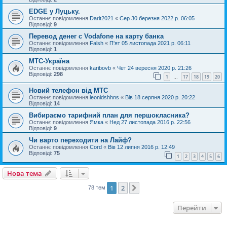
EDGE у Луцьку.
Останнє повідомлення
Darit2021
«
Сер 30 березня 2022 р. 06:05
Відповіді:
9
Перевод денег с Vodafone на карту банка
Останнє повідомлення
Falsh
«
П'ят 05 листопада 2021 р. 06:11
Відповіді:
1
МТС-Україна
Останнє повідомлення
karibovb
«
Чет 24 вересня 2020 р. 21:26
Відповіді:
298
1
17
18
19
20
…
Новий телефон від МТС
Останнє повідомлення
leonidshhns
«
Вів 18 серпня 2020 р. 20:22
Відповіді:
14
Вибираємо тарифний план для першокласника?
Останнє повідомлення
Ямка
«
Нед 27 листопада 2016 р. 22:56
Відповіді:
9
Чи варто переходити на Лайф?
Останнє повідомлення
Cord
«
Вів 12 липня 2016 р. 12:49
Відповіді:
75
1
2
3
4
5
6
Нова тема
1
2
Далі
78 тем
Перейти