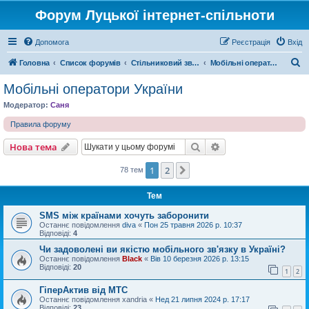
Форум Луцької інтернет-спільноти
Допомога
Реєстрація
Вхід
П
Головна
Список форумів
Стільниковий зв'язок / Супутникове телебачення
Мобільні оператори України
о
Мобільні оператори України
ш
Модератор:
Саня
у
Правила форуму
к
Пошук
Розширений пошу
Нова тема
1
2
Далі
78 тем
Тем
SMS між країнами хочуть заборонити
Останнє повідомлення
divа
«
Пон 25 травня 2026 р. 10:37
Відповіді:
4
Чи задоволені ви якістю мобільного зв'язку в Україні?
Останнє повідомлення
Black
«
Вів 10 березня 2026 р. 13:15
Відповіді:
20
1
2
ГіперАктив від МТС
Останнє повідомлення
xandria
«
Нед 21 липня 2024 р. 17:17
Відповіді:
23