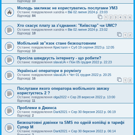
Відповіді:
10
Молодь закликає не користуватись послугами УМЗ
Останнє повідомлення
xandria
«
Вів 02 липня 2024 р. 23:03
Відповіді:
84
1
2
3
4
5
6
Хто скасує плату за з’єднання: "Київстар" чи UMC?
Останнє повідомлення
xandria
«
Вів 02 липня 2024 р. 23:02
Відповіді:
18
1
2
Мобільний зв"язок стане безкоштовним
Останнє повідомлення
Кристалл
«
Суб 19 серпня 2023 р. 12:05
Відповіді:
10
Просіла швидкусть інтернету - що робити?
Останнє повідомлення
slavaUA
«
Пон 05 грудня 2022 р. 22:23
Українські оператори в роумінгу
Останнє повідомлення
slavaUA
«
Чет 01 грудня 2022 р. 20:25
Відповіді:
16
1
2
Послугами якого оператора мобільного звязку
користуєтесь 2 ?
Останнє повідомлення
olga2022
«
Сер 28 вересня 2022 р. 13:00
Відповіді:
11
Проблеми в Джинса
Останнє повідомлення
Darit2021
«
Сер 30 березня 2022 р. 06:19
Відповіді:
2
Безкоштовні дзвінки та SMS по одній копійці в тарифі
Супер М
Останнє повідомлення
Darit2021
«
Сер 30 березня 2022 р. 06:14
Відповіді:
2