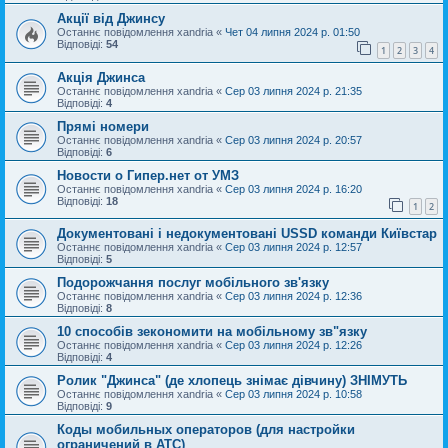
Акції від Джинсу
Останнє повідомлення
xandria
«
Чет 04 липня 2024 р. 01:50
Відповіді:
54
1
2
3
4
Акція Джинса
Останнє повідомлення
xandria
«
Сер 03 липня 2024 р. 21:35
Відповіді:
4
Прямі номери
Останнє повідомлення
xandria
«
Сер 03 липня 2024 р. 20:57
Відповіді:
6
Новости о Гипер.нет от УМЗ
Останнє повідомлення
xandria
«
Сер 03 липня 2024 р. 16:20
Відповіді:
18
1
2
Документовані і недокументовані USSD команди Київстар
Останнє повідомлення
xandria
«
Сер 03 липня 2024 р. 12:57
Відповіді:
5
Подорожчання послуг мобільного зв'язку
Останнє повідомлення
xandria
«
Сер 03 липня 2024 р. 12:36
Відповіді:
8
10 способів зекономити на мобільному зв"язку
Останнє повідомлення
xandria
«
Сер 03 липня 2024 р. 12:26
Відповіді:
4
Ролик "Джинса" (де хлопець знімає дівчину) ЗНІМУТЬ
Останнє повідомлення
xandria
«
Сер 03 липня 2024 р. 10:58
Відповіді:
9
Коды мобильных операторов (для настройки
ограничений в АТС)