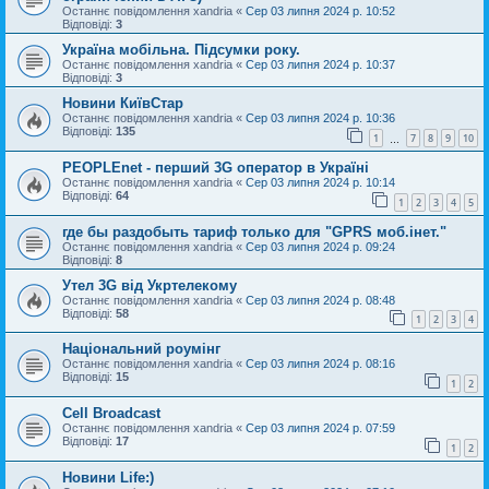
Останнє повідомлення
xandria
«
Сер 03 липня 2024 р. 10:52
Відповіді:
3
Україна мобільна. Підсумки року.
Останнє повідомлення
xandria
«
Сер 03 липня 2024 р. 10:37
Відповіді:
3
Новини КиївСтар
Останнє повідомлення
xandria
«
Сер 03 липня 2024 р. 10:36
Відповіді:
135
1
7
8
9
10
…
PEOPLEnet - перший 3G оператор в Україні
Останнє повідомлення
xandria
«
Сер 03 липня 2024 р. 10:14
Відповіді:
64
1
2
3
4
5
где бы раздобыть тариф только для "GPRS моб.інет."
Останнє повідомлення
xandria
«
Сер 03 липня 2024 р. 09:24
Відповіді:
8
Утел 3G від Укртелекому
Останнє повідомлення
xandria
«
Сер 03 липня 2024 р. 08:48
Відповіді:
58
1
2
3
4
Національний роумінг
Останнє повідомлення
xandria
«
Сер 03 липня 2024 р. 08:16
Відповіді:
15
1
2
Cell Broadcast
Останнє повідомлення
xandria
«
Сер 03 липня 2024 р. 07:59
Відповіді:
17
1
2
Новини Life:)