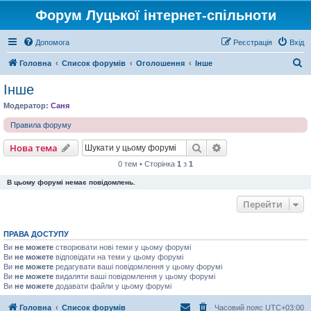
Форум Луцької інтернет-спільноти
Допомога
Реєстрація
Вхід
П
Головна
Список форумів
Оголошення
Інше
о
Інше
ш
Модератор:
Саня
у
Правила форуму
к
Пошук
Розширений пошу
Нова тема
0 тем • Сторінка
1
з
1
В цьому форумі немає повідомлень.
Перейти
ПРАВА ДОСТУПУ
Ви
не можете
створювати нові теми у цьому форумі
Ви
не можете
відповідати на теми у цьому форумі
Ви
не можете
редагувати ваші повідомлення у цьому форумі
Ви
не можете
видаляти ваші повідомлення у цьому форумі
Ви
не можете
додавати файли у цьому форумі
Головна
Список форумів
Часовий пояс
UTC+03:00