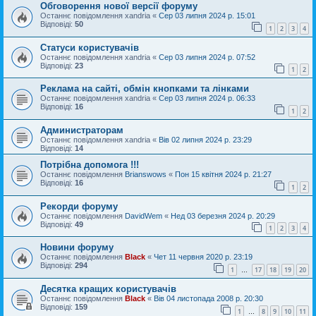
Обговорення нової версії форуму
Останнє повідомлення
xandria
«
Сер 03 липня 2024 р. 15:01
Відповіді:
50
1
2
3
4
Статуси користувачів
Останнє повідомлення
xandria
«
Сер 03 липня 2024 р. 07:52
Відповіді:
23
1
2
Реклама на сайті, обмін кнопками та лінками
Останнє повідомлення
xandria
«
Сер 03 липня 2024 р. 06:33
Відповіді:
16
1
2
Администраторам
Останнє повідомлення
xandria
«
Вів 02 липня 2024 р. 23:29
Відповіді:
14
Потрібна допомога !!!
Останнє повідомлення
Brianswows
«
Пон 15 квітня 2024 р. 21:27
Відповіді:
16
1
2
Рекорди форуму
Останнє повідомлення
DavidWem
«
Нед 03 березня 2024 р. 20:29
Відповіді:
49
1
2
3
4
Новини форуму
Останнє повідомлення
Black
«
Чет 11 червня 2020 р. 23:19
Відповіді:
294
1
17
18
19
20
…
Десятка кращих користувачів
Останнє повідомлення
Black
«
Вів 04 листопада 2008 р. 20:30
Відповіді:
159
1
8
9
10
11
…