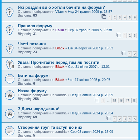
Які розділи ви б хотіли бачити на форумі?
Останнє повідомлення
Viktor
«
Нед 24 травня 2009 р. 18:57
Відповіді:
83
1
2
3
4
5
6
Правила форуму
Останнє повідомлення
Саня
«
Сер 07 травня 2008 р. 22:38
Відповіді:
31
1
2
3
Часті питання
Останнє повідомлення
Black
«
Вів 04 вересня 2007 р. 15:53
Відповіді:
23
1
2
Увага! Прочитайте перед тим як постити!
Останнє повідомлення
Black
«
Сер 31 січня 2007 р. 13:01
Боти на форумі
Останнє повідомлення
Black
«
Чет 17 квітня 2025 р. 20:07
Відповіді:
6
Назва форуму
Останнє повідомлення
xandria
«
Нед 07 липня 2024 р. 20:59
Відповіді:
258
1
15
16
17
18
…
З Днем народження!
Останнє повідомлення
xandria
«
Нед 07 липня 2024 р. 20:34
Відповіді:
69
1
2
3
4
5
Створення груп та вступ до них
Останнє повідомлення
xandria
«
Сер 03 липня 2024 р. 15:09
Відповіді:
5