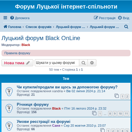
Форум Луцької інтернет-спільноти
Допомога
Реєстрація
Вхід
П
Головна
Список форумів
Луцький форум Black OnLine
Луцький форум Black OnLine
о
Луцький форум Black OnLine
ш
Модератор:
Black
у
Правила форуму
к
Пошук
Розширений пошу
Нова тема
50 тем • Сторінка
1
з
1
Тем
Чи купили/продали ви щось за допомогою форуму?
Останнє повідомлення
xandria
«
Вів 02 липня 2024 р. 21:14
Відповіді:
21
1
2
Річниця форуму
Останнє повідомлення
Black
«
П'ят 16 лютого 2024 р. 23:32
Відповіді:
156
1
8
9
10
11
…
Умови реєстрації на форумі
Останнє повідомлення
Саня
«
Сер 20 жовтня 2010 р. 23:07
Відповіді:
66
1
2
3
4
5