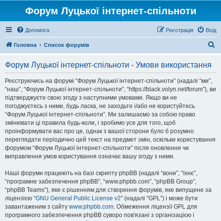
Форум Луцької інтернет-спільноти
Допомога
Реєстрація
Вхід
П
Головна
Список форумів
о
Форум Луцької інтернет-спільноти - Умови використання
ш
у
Реєструючись на форумі “Форум Луцької інтернет-спільноти” (надалі “ми”,
“наш”, “Форум Луцької інтернет-спільноти”, “https://black.volyn.net/forum”), ви
к
підтверджуєте свою згоду з наступними умовами. Якщо ви не
погоджуєтесь з ними, будь ласка, не заходьте і/або не користуйтесь
“Форум Луцької інтернет-спільноти”. Ми залишаємо за собою право
змінювати ці правила будь-коли, і зробимо усе для того, щоб
проінформувати вас про це, однак з вашої сторони було б розумно
переглядати періодично цей текст на предмет змін, оскільки користування
форумом “Форум Луцької інтернет-спільноти” після оновлення чи
виправлення умов користування означає вашу згоду з ними.
Наші форуми працюють на базі скрипту phpBB (надалі “вони”, “їхнє”,
“програмне забезпечення phpBB”, “www.phpbb.com”, “phpBB Group”,
“phpBB Teams”), яке є рішенням для створення форумів, яке випущене за
ліцензією “
GNU General Public License v2
” (надалі “GPL”) і може бути
завантаженим з сайту
www.phpbb.com
. Обмеження ліцензії GPL для
програмного забезпечення phpBB суворо пов'язані з організацією і