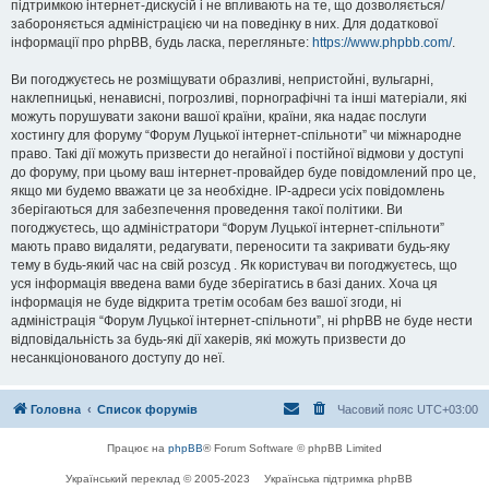
підтримкою інтернет-дискусій і не впливають на те, що дозволяється/
забороняється адміністрацією чи на поведінку в них. Для додаткової
інформації про phpBB, будь ласка, перегляньте:
https://www.phpbb.com/
.
Ви погоджуєтесь не розміщувати образливі, непристойні, вульгарні,
наклепницькі, ненависні, погрозливі, порнографічні та інші матеріали, які
можуть порушувати закони вашої країни, країни, яка надає послуги
хостингу для форуму “Форум Луцької інтернет-спільноти” чи міжнародне
право. Такі дії можуть призвести до негайної і постійної відмови у доступі
до форуму, при цьому ваш інтернет-провайдер буде повідомлений про це,
якщо ми будемо вважати це за необхідне. IP-адреси усіх повідомлень
зберігаються для забезпечення проведення такої політики. Ви
погоджуєтесь, що адміністратори “Форум Луцької інтернет-спільноти”
мають право видаляти, редагувати, переносити та закривати будь-яку
тему в будь-який час на свій розсуд . Як користувач ви погоджуєтесь, що
уся інформація введена вами буде зберігатись в базі даних. Хоча ця
інформація не буде відкрита третім особам без вашої згоди, ні
адміністрація “Форум Луцької інтернет-спільноти”, ні phpBB не буде нести
відповідальність за будь-які дії хакерів, які можуть призвести до
несанкціонованого доступу до неї.
Головна
Список форумів
Часовий пояс
UTC+03:00
Працює на
phpBB
® Forum Software © phpBB Limited
Український переклад © 2005-2023
Українська підтримка phpBB