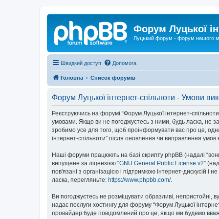
Форум Луцької ін
Луцький форум - форум нашого м
Швидкий доступ
Допомога
Головна
Список форумів
Форум Луцької інтернет-спільноти - Умови ви
Реєструючись на форумі “Форум Луцької інтернет-спільноти” (
умовами. Якщо ви не погоджуєтесь з ними, будь ласка, не з
зробимо усе для того, щоб проінформувати вас про це, одн
інтернет-спільноти” після оновлення чи виправлення умов 
Наші форуми працюють на базі скрипту phpBB (надалі “вони”
випущене за ліцензією “
GNU General Public License v2
” (на
пов'язані з організацією і підтримкою інтернет-дискусій і 
ласка, перегляньте:
https://www.phpbb.com/
.
Ви погоджуєтесь не розміщувати образливі, непристойні, вул
надає послуги хостингу для форуму “Форум Луцької інтернет-
провайдер буде повідомлений про це, якщо ми будемо вважа