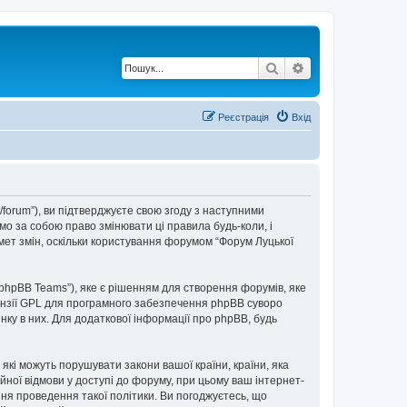
Пошук
Розширений по
Реєстрація
Вхід
t/forum”), ви підтверджуєте свою згоду з наступними
мо за собою право змінювати ці правила будь-коли, і
мет змін, оскільки користування форумом “Форум Луцької
“phpBB Teams”), яке є рішенням для створення форумів, яке
нзії GPL для програмного забезпечення phpBB суворо
інку в них. Для додаткової інформації про phpBB, будь
 які можуть порушувати закони вашої країни, країни, яка
ійної відмови у доступі до форуму, при цьому ваш інтернет-
ня проведення такої політики. Ви погоджуєтесь, що