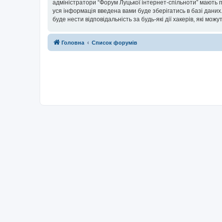
адміністратори “Форум Луцької інтернет-спільноти” мають п
уся інформація введена вами буде зберігатись в базі даних.
буде нести відповідальність за будь-які дії хакерів, які мо
Головна
Список форумів