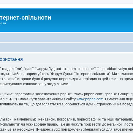
тернет-спільноти
іста
користання
надалі “ми”, “наш”, “Форум Луцької інтернет-спільноти”, “https://black.volyn.ne
аходьте і/або не користуйтесь “Форум Луцької інтернет-спільноти”. Ми залишає
ак з вашої сторони було б розумно переглядати періодично цей текст на пред
користування означає вашу згоду з ними.
, “їхнє”, “програмне забезпечення phpBB”, “www.phpbb.com”, “phpBB Group”, 
далі “GPL”) і може бути завантаженим з сайту
www.phpbb.com
. Обмеження ліце
не впливають на те, що дозволяється/забороняється адміністрацією чи на повед
ьгарні, наклепницькі, ненависні, погрозливі, порнографічні та інші матеріали,
спільноти” чи міжнародне право. Такі дії можуть призвести до негайної і пост
ти це за необхідне. IP-адреси усіх повідомлень зберігаються для забезпечен