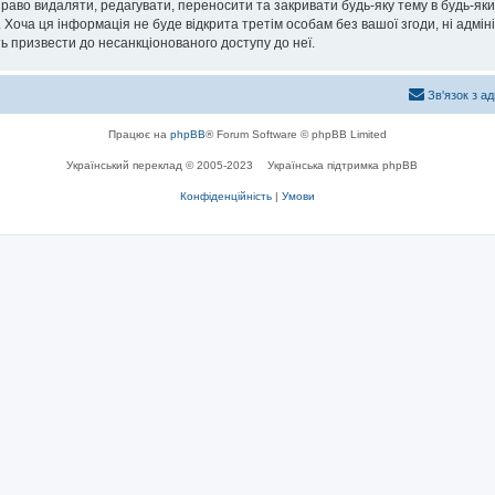
раво видаляти, редагувати, переносити та закривати будь-яку тему в будь-який
 Хоча ця інформація не буде відкрита третім особам без вашої згоди, ні адмін
жуть призвести до несанкціонованого доступу до неї.
Зв'язок з а
Працює на
phpBB
® Forum Software © phpBB Limited
Український переклад © 2005-2023
Українська підтримка phpBB
Конфіденційність
|
Умови