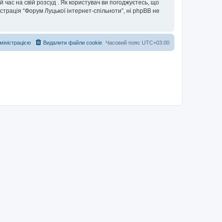
 час на свій розсуд . Як користувач ви погоджуєтесь, що
істрація “Форум Луцької інтернет-спільноти”, ні phpBB не
дміністрацією
Видалити файли cookie
Часовий пояс
UTC+03:00