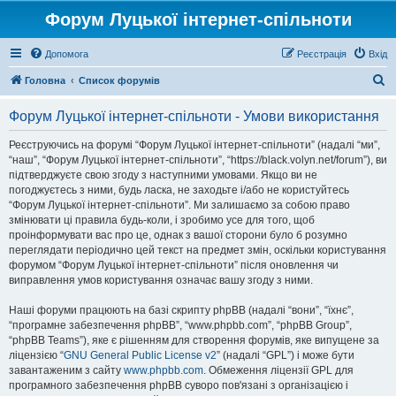
Форум Луцької інтернет-спільноти
Допомога
Реєстрація
Вхід
П
Головна
Список форумів
о
Форум Луцької інтернет-спільноти - Умови використання
ш
у
Реєструючись на форумі “Форум Луцької інтернет-спільноти” (надалі “ми”,
“наш”, “Форум Луцької інтернет-спільноти”, “https://black.volyn.net/forum”), ви
к
підтверджуєте свою згоду з наступними умовами. Якщо ви не
погоджуєтесь з ними, будь ласка, не заходьте і/або не користуйтесь
“Форум Луцької інтернет-спільноти”. Ми залишаємо за собою право
змінювати ці правила будь-коли, і зробимо усе для того, щоб
проінформувати вас про це, однак з вашої сторони було б розумно
переглядати періодично цей текст на предмет змін, оскільки користування
форумом “Форум Луцької інтернет-спільноти” після оновлення чи
виправлення умов користування означає вашу згоду з ними.
Наші форуми працюють на базі скрипту phpBB (надалі “вони”, “їхнє”,
“програмне забезпечення phpBB”, “www.phpbb.com”, “phpBB Group”,
“phpBB Teams”), яке є рішенням для створення форумів, яке випущене за
ліцензією “
GNU General Public License v2
” (надалі “GPL”) і може бути
завантаженим з сайту
www.phpbb.com
. Обмеження ліцензії GPL для
програмного забезпечення phpBB суворо пов'язані з організацією і