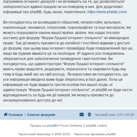
підтримкою інтернет-дискусій і не впливають на те, що дозволяється/
забороняється адміністрацією чи на поведінку в них. Для додаткової
інформації про phpBB, будь ласка, перегляньте:
https://www.phpbb.com/
.
Ви погоджуєтесь не розміщувати образливі, непристойні, вульгарні,
наклепницькі, ненависні, погрозливі, порнографічні та інші матеріали, які
можуть порушувати закони вашої країни, країни, яка надає послуги
хостингу для форуму “Форум Луцької інтернет-спільноти” чи міжнародне
право. Такі дії можуть призвести до негайної і постійної відмови у доступі
до форуму, при цьому ваш інтернет-провайдер буде повідомлений про це,
якщо ми будемо вважати це за необхідне. IP-адреси усіх повідомлень
зберігаються для забезпечення проведення такої політики. Ви
погоджуєтесь, що адміністратори “Форум Луцької інтернет-спільноти”
мають право видаляти, редагувати, переносити та закривати будь-яку
тему в будь-який час на свій розсуд . Як користувач ви погоджуєтесь, що
уся інформація введена вами буде зберігатись в базі даних. Хоча ця
інформація не буде відкрита третім особам без вашої згоди, ні
адміністрація “Форум Луцької інтернет-спільноти”, ні phpBB не буде нести
відповідальність за будь-які дії хакерів, які можуть призвести до
несанкціонованого доступу до неї.
Головна
Список форумів
Часовий пояс
UTC+03:00
Працює на
phpBB
® Forum Software © phpBB Limited
Український переклад © 2005-2023
Українська підтримка phpBB