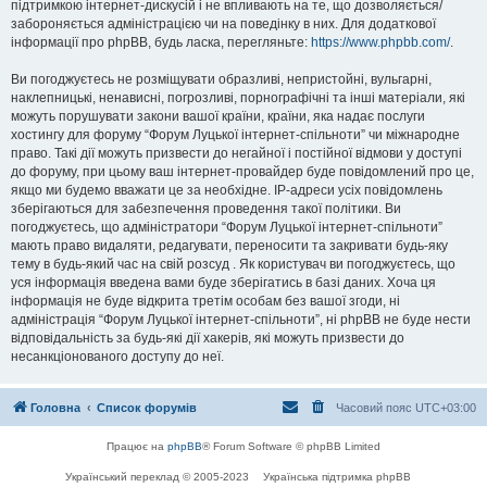
підтримкою інтернет-дискусій і не впливають на те, що дозволяється/
забороняється адміністрацією чи на поведінку в них. Для додаткової
інформації про phpBB, будь ласка, перегляньте:
https://www.phpbb.com/
.
Ви погоджуєтесь не розміщувати образливі, непристойні, вульгарні,
наклепницькі, ненависні, погрозливі, порнографічні та інші матеріали, які
можуть порушувати закони вашої країни, країни, яка надає послуги
хостингу для форуму “Форум Луцької інтернет-спільноти” чи міжнародне
право. Такі дії можуть призвести до негайної і постійної відмови у доступі
до форуму, при цьому ваш інтернет-провайдер буде повідомлений про це,
якщо ми будемо вважати це за необхідне. IP-адреси усіх повідомлень
зберігаються для забезпечення проведення такої політики. Ви
погоджуєтесь, що адміністратори “Форум Луцької інтернет-спільноти”
мають право видаляти, редагувати, переносити та закривати будь-яку
тему в будь-який час на свій розсуд . Як користувач ви погоджуєтесь, що
уся інформація введена вами буде зберігатись в базі даних. Хоча ця
інформація не буде відкрита третім особам без вашої згоди, ні
адміністрація “Форум Луцької інтернет-спільноти”, ні phpBB не буде нести
відповідальність за будь-які дії хакерів, які можуть призвести до
несанкціонованого доступу до неї.
Головна
Список форумів
Часовий пояс
UTC+03:00
Працює на
phpBB
® Forum Software © phpBB Limited
Український переклад © 2005-2023
Українська підтримка phpBB