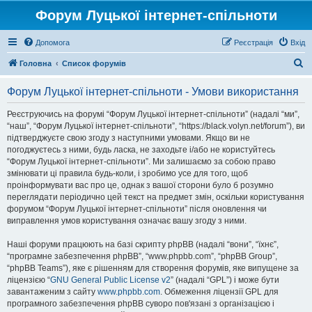
Форум Луцької інтернет-спільноти
Допомога
Реєстрація
Вхід
П
Головна
Список форумів
о
Форум Луцької інтернет-спільноти - Умови використання
ш
у
Реєструючись на форумі “Форум Луцької інтернет-спільноти” (надалі “ми”,
“наш”, “Форум Луцької інтернет-спільноти”, “https://black.volyn.net/forum”), ви
к
підтверджуєте свою згоду з наступними умовами. Якщо ви не
погоджуєтесь з ними, будь ласка, не заходьте і/або не користуйтесь
“Форум Луцької інтернет-спільноти”. Ми залишаємо за собою право
змінювати ці правила будь-коли, і зробимо усе для того, щоб
проінформувати вас про це, однак з вашої сторони було б розумно
переглядати періодично цей текст на предмет змін, оскільки користування
форумом “Форум Луцької інтернет-спільноти” після оновлення чи
виправлення умов користування означає вашу згоду з ними.
Наші форуми працюють на базі скрипту phpBB (надалі “вони”, “їхнє”,
“програмне забезпечення phpBB”, “www.phpbb.com”, “phpBB Group”,
“phpBB Teams”), яке є рішенням для створення форумів, яке випущене за
ліцензією “
GNU General Public License v2
” (надалі “GPL”) і може бути
завантаженим з сайту
www.phpbb.com
. Обмеження ліцензії GPL для
програмного забезпечення phpBB суворо пов'язані з організацією і