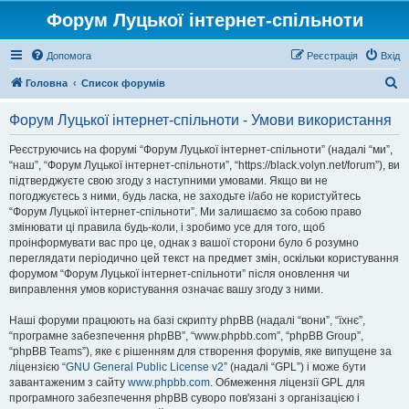
Форум Луцької інтернет-спільноти
Допомога
Реєстрація
Вхід
П
Головна
Список форумів
о
Форум Луцької інтернет-спільноти - Умови використання
ш
у
Реєструючись на форумі “Форум Луцької інтернет-спільноти” (надалі “ми”,
“наш”, “Форум Луцької інтернет-спільноти”, “https://black.volyn.net/forum”), ви
к
підтверджуєте свою згоду з наступними умовами. Якщо ви не
погоджуєтесь з ними, будь ласка, не заходьте і/або не користуйтесь
“Форум Луцької інтернет-спільноти”. Ми залишаємо за собою право
змінювати ці правила будь-коли, і зробимо усе для того, щоб
проінформувати вас про це, однак з вашої сторони було б розумно
переглядати періодично цей текст на предмет змін, оскільки користування
форумом “Форум Луцької інтернет-спільноти” після оновлення чи
виправлення умов користування означає вашу згоду з ними.
Наші форуми працюють на базі скрипту phpBB (надалі “вони”, “їхнє”,
“програмне забезпечення phpBB”, “www.phpbb.com”, “phpBB Group”,
“phpBB Teams”), яке є рішенням для створення форумів, яке випущене за
ліцензією “
GNU General Public License v2
” (надалі “GPL”) і може бути
завантаженим з сайту
www.phpbb.com
. Обмеження ліцензії GPL для
програмного забезпечення phpBB суворо пов'язані з організацією і