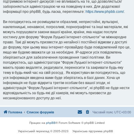
підтримкою інтернет-дискусій і не впливають на те, що дозволяється/
забороняється адміністрацією чи на поведінку в них. Для додаткової
інформації про phpBB, будь ласка, перегляньте:
https://www.phpbb.com/
.
Ви погоджуєтесь не розміщувати образливі, непристойні, вульгарні,
наклепницькі, ненависні, погрозливі, порнографічні та інші матеріали, які
можуть порушувати закони вашої країни, країни, яка надає послуги
хостингу для форуму “Форум Луцької інтернет-спільноти” чи міжнародне
право. Такі дії можуть призвести до негайної і постійної відмови у доступі
до форуму, при цьому ваш інтернет-провайдер буде повідомлений про це,
якщо ми будемо вважати це за необхідне. IP-адреси усіх повідомлень
зберігаються для забезпечення проведення такої політики. Ви
погоджуєтесь, що адміністратори “Форум Луцької інтернет-спільноти”
мають право видаляти, редагувати, переносити та закривати будь-яку
тему в будь-який час на свій розсуд . Як користувач ви погоджуєтесь, що
уся інформація введена вами буде зберігатись в базі даних. Хоча ця
інформація не буде відкрита третім особам без вашої згоди, ні
адміністрація “Форум Луцької інтернет-спільноти”, ні phpBB не буде нести
відповідальність за будь-які дії хакерів, які можуть призвести до
несанкціонованого доступу до неї.
Головна
Список форумів
Часовий пояс
UTC+03:00
Працює на
phpBB
® Forum Software © phpBB Limited
Український переклад © 2005-2023
Українська підтримка phpBB