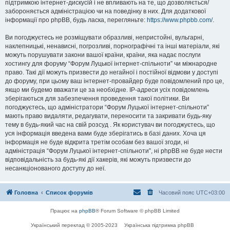
підтримкою інтернет-дискусій і не впливають на те, що дозволяється/
забороняється адміністрацією чи на поведінку в них. Для додаткової
інформації про phpBB, будь ласка, перегляньте:
https://www.phpbb.com/
.
Ви погоджуєтесь не розміщувати образливі, непристойні, вульгарні,
наклепницькі, ненависні, погрозливі, порнографічні та інші матеріали, які
можуть порушувати закони вашої країни, країни, яка надає послуги
хостингу для форуму “Форум Луцької інтернет-спільноти” чи міжнародне
право. Такі дії можуть призвести до негайної і постійної відмови у доступі
до форуму, при цьому ваш інтернет-провайдер буде повідомлений про це,
якщо ми будемо вважати це за необхідне. IP-адреси усіх повідомлень
зберігаються для забезпечення проведення такої політики. Ви
погоджуєтесь, що адміністратори “Форум Луцької інтернет-спільноти”
мають право видаляти, редагувати, переносити та закривати будь-яку
тему в будь-який час на свій розсуд . Як користувач ви погоджуєтесь, що
уся інформація введена вами буде зберігатись в базі даних. Хоча ця
інформація не буде відкрита третім особам без вашої згоди, ні
адміністрація “Форум Луцької інтернет-спільноти”, ні phpBB не буде нести
відповідальність за будь-які дії хакерів, які можуть призвести до
несанкціонованого доступу до неї.
Головна
Список форумів
Часовий пояс
UTC+03:00
Працює на
phpBB
® Forum Software © phpBB Limited
Український переклад © 2005-2023
Українська підтримка phpBB