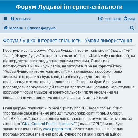
Форум Луцької інтернет-спільноти
Допомога
Реєстрація
Вхід
П
Головна
Список форумів
о
Форум Луцької інтернет-спільноти - Умови використання
ш
у
Реєструючись на форумі “Форум Луцької інтернет-спільноти” (надалі “ми”,
“наш”, “Форум Луцької інтернет-спільноти”, “https://black.volyn.net/forum”), ви
к
підтверджуєте свою згоду з наступними умовами. Якщо ви не
погоджуєтесь з ними, будь ласка, не заходьте і/або не користуйтесь
“Форум Луцької інтернет-спільноти”. Ми залишаємо за собою право
змінювати ці правила будь-коли, і зробимо усе для того, щоб
проінформувати вас про це, однак з вашої сторони було б розумно
переглядати періодично цей текст на предмет змін, оскільки користування
форумом “Форум Луцької інтернет-спільноти” після оновлення чи
виправлення умов користування означає вашу згоду з ними.
Наші форуми працюють на базі скрипту phpBB (надалі “вони”, “їхнє”,
“програмне забезпечення phpBB”, “www.phpbb.com”, “phpBB Group”,
“phpBB Teams”), яке є рішенням для створення форумів, яке випущене за
ліцензією “
GNU General Public License v2
” (надалі “GPL”) і може бути
завантаженим з сайту
www.phpbb.com
. Обмеження ліцензії GPL для
програмного забезпечення phpBB суворо пов'язані з організацією і