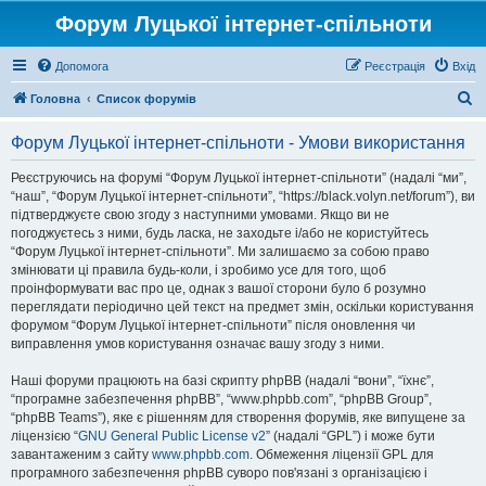
Форум Луцької інтернет-спільноти
Допомога
Реєстрація
Вхід
П
Головна
Список форумів
о
Форум Луцької інтернет-спільноти - Умови використання
ш
у
Реєструючись на форумі “Форум Луцької інтернет-спільноти” (надалі “ми”,
“наш”, “Форум Луцької інтернет-спільноти”, “https://black.volyn.net/forum”), ви
к
підтверджуєте свою згоду з наступними умовами. Якщо ви не
погоджуєтесь з ними, будь ласка, не заходьте і/або не користуйтесь
“Форум Луцької інтернет-спільноти”. Ми залишаємо за собою право
змінювати ці правила будь-коли, і зробимо усе для того, щоб
проінформувати вас про це, однак з вашої сторони було б розумно
переглядати періодично цей текст на предмет змін, оскільки користування
форумом “Форум Луцької інтернет-спільноти” після оновлення чи
виправлення умов користування означає вашу згоду з ними.
Наші форуми працюють на базі скрипту phpBB (надалі “вони”, “їхнє”,
“програмне забезпечення phpBB”, “www.phpbb.com”, “phpBB Group”,
“phpBB Teams”), яке є рішенням для створення форумів, яке випущене за
ліцензією “
GNU General Public License v2
” (надалі “GPL”) і може бути
завантаженим з сайту
www.phpbb.com
. Обмеження ліцензії GPL для
програмного забезпечення phpBB суворо пов'язані з організацією і