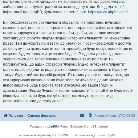
підтримкою інтернет-дискусій і не впливають на те, що дозволяється/
забороняється адміністрацією чи на поведінку в них. Для додаткової
інформації про phpBB, будь ласка, перегляньте:
https://www.phpbb.com/
.
Ви погоджуєтесь не розміщувати образливі, непристойні, вульгарні,
наклепницькі, ненависні, погрозливі, порнографічні та інші матеріали, які
можуть порушувати закони вашої країни, країни, яка надає послуги
хостингу для форуму “Форум Луцької інтернет-спільноти” чи міжнародне
право. Такі дії можуть призвести до негайної і постійної відмови у доступі
до форуму, при цьому ваш інтернет-провайдер буде повідомлений про це,
якщо ми будемо вважати це за необхідне. IP-адреси усіх повідомлень
зберігаються для забезпечення проведення такої політики. Ви
погоджуєтесь, що адміністратори “Форум Луцької інтернет-спільноти”
мають право видаляти, редагувати, переносити та закривати будь-яку
тему в будь-який час на свій розсуд . Як користувач ви погоджуєтесь, що
уся інформація введена вами буде зберігатись в базі даних. Хоча ця
інформація не буде відкрита третім особам без вашої згоди, ні
адміністрація “Форум Луцької інтернет-спільноти”, ні phpBB не буде нести
відповідальність за будь-які дії хакерів, які можуть призвести до
несанкціонованого доступу до неї.
Головна
Список форумів
Часовий пояс
UTC+03:00
Працює на
phpBB
® Forum Software © phpBB Limited
Український переклад © 2005-2023
Українська підтримка phpBB