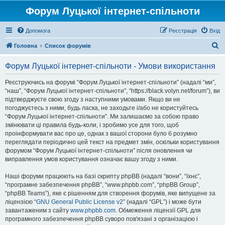
Форум Луцької інтернет-спільноти
Допомога
Реєстрація
Вхід
П
Головна
Список форумів
о
Форум Луцької інтернет-спільноти - Умови використання
ш
у
Реєструючись на форумі “Форум Луцької інтернет-спільноти” (надалі “ми”,
“наш”, “Форум Луцької інтернет-спільноти”, “https://black.volyn.net/forum”), ви
к
підтверджуєте свою згоду з наступними умовами. Якщо ви не
погоджуєтесь з ними, будь ласка, не заходьте і/або не користуйтесь
“Форум Луцької інтернет-спільноти”. Ми залишаємо за собою право
змінювати ці правила будь-коли, і зробимо усе для того, щоб
проінформувати вас про це, однак з вашої сторони було б розумно
переглядати періодично цей текст на предмет змін, оскільки користування
форумом “Форум Луцької інтернет-спільноти” після оновлення чи
виправлення умов користування означає вашу згоду з ними.
Наші форуми працюють на базі скрипту phpBB (надалі “вони”, “їхнє”,
“програмне забезпечення phpBB”, “www.phpbb.com”, “phpBB Group”,
“phpBB Teams”), яке є рішенням для створення форумів, яке випущене за
ліцензією “
GNU General Public License v2
” (надалі “GPL”) і може бути
завантаженим з сайту
www.phpbb.com
. Обмеження ліцензії GPL для
програмного забезпечення phpBB суворо пов'язані з організацією і