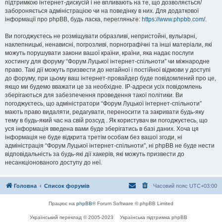
підтримкою інтернет-дискусій і не впливають на те, що дозволяється/
забороняється адміністрацією чи на поведінку в них. Для додаткової
інформації про phpBB, будь ласка, перегляньте:
https://www.phpbb.com/
.
Ви погоджуєтесь не розміщувати образливі, непристойні, вульгарні,
наклепницькі, ненависні, погрозливі, порнографічні та інші матеріали, які
можуть порушувати закони вашої країни, країни, яка надає послуги
хостингу для форуму “Форум Луцької інтернет-спільноти” чи міжнародне
право. Такі дії можуть призвести до негайної і постійної відмови у доступі
до форуму, при цьому ваш інтернет-провайдер буде повідомлений про це,
якщо ми будемо вважати це за необхідне. IP-адреси усіх повідомлень
зберігаються для забезпечення проведення такої політики. Ви
погоджуєтесь, що адміністратори “Форум Луцької інтернет-спільноти”
мають право видаляти, редагувати, переносити та закривати будь-яку
тему в будь-який час на свій розсуд . Як користувач ви погоджуєтесь, що
уся інформація введена вами буде зберігатись в базі даних. Хоча ця
інформація не буде відкрита третім особам без вашої згоди, ні
адміністрація “Форум Луцької інтернет-спільноти”, ні phpBB не буде нести
відповідальність за будь-які дії хакерів, які можуть призвести до
несанкціонованого доступу до неї.
Головна
Список форумів
Часовий пояс
UTC+03:00
Працює на
phpBB
® Forum Software © phpBB Limited
Український переклад © 2005-2023
Українська підтримка phpBB