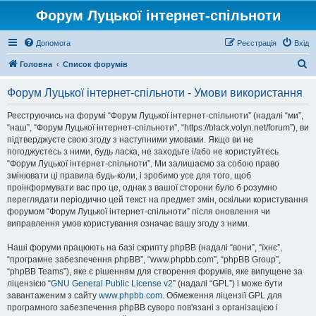
Форум Луцької інтернет-спільноти
Допомога
Реєстрація
Вхід
П
Головна
Список форумів
о
Форум Луцької інтернет-спільноти - Умови використання
ш
у
Реєструючись на форумі “Форум Луцької інтернет-спільноти” (надалі “ми”,
“наш”, “Форум Луцької інтернет-спільноти”, “https://black.volyn.net/forum”), ви
к
підтверджуєте свою згоду з наступними умовами. Якщо ви не
погоджуєтесь з ними, будь ласка, не заходьте і/або не користуйтесь
“Форум Луцької інтернет-спільноти”. Ми залишаємо за собою право
змінювати ці правила будь-коли, і зробимо усе для того, щоб
проінформувати вас про це, однак з вашої сторони було б розумно
переглядати періодично цей текст на предмет змін, оскільки користування
форумом “Форум Луцької інтернет-спільноти” після оновлення чи
виправлення умов користування означає вашу згоду з ними.
Наші форуми працюють на базі скрипту phpBB (надалі “вони”, “їхнє”,
“програмне забезпечення phpBB”, “www.phpbb.com”, “phpBB Group”,
“phpBB Teams”), яке є рішенням для створення форумів, яке випущене за
ліцензією “
GNU General Public License v2
” (надалі “GPL”) і може бути
завантаженим з сайту
www.phpbb.com
. Обмеження ліцензії GPL для
програмного забезпечення phpBB суворо пов'язані з організацією і