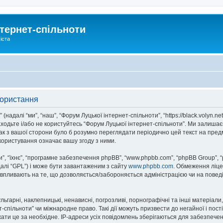
тернет-спільноти
іста
користання
надалі “ми”, “наш”, “Форум Луцької інтернет-спільноти”, “https://black.volyn.ne
аходьте і/або не користуйтесь “Форум Луцької інтернет-спільноти”. Ми залишає
ак з вашої сторони було б розумно переглядати періодично цей текст на пред
користування означає вашу згоду з ними.
, “їхнє”, “програмне забезпечення phpBB”, “www.phpbb.com”, “phpBB Group”, 
далі “GPL”) і може бути завантаженим з сайту
www.phpbb.com
. Обмеження ліце
не впливають на те, що дозволяється/забороняється адміністрацією чи на повед
ьгарні, наклепницькі, ненависні, погрозливі, порнографічні та інші матеріали,
спільноти” чи міжнародне право. Такі дії можуть призвести до негайної і пост
ти це за необхідне. IP-адреси усіх повідомлень зберігаються для забезпечен