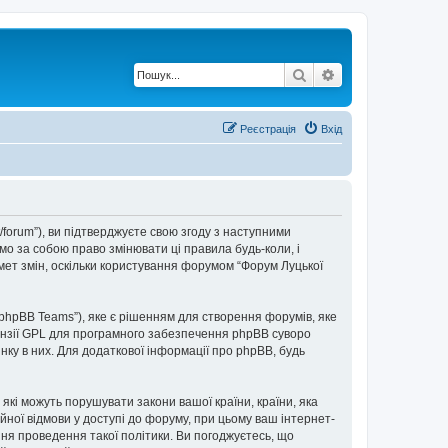
Пошук
Розширений по
Реєстрація
Вхід
t/forum”), ви підтверджуєте свою згоду з наступними
мо за собою право змінювати ці правила будь-коли, і
мет змін, оскільки користування форумом “Форум Луцької
“phpBB Teams”), яке є рішенням для створення форумів, яке
нзії GPL для програмного забезпечення phpBB суворо
інку в них. Для додаткової інформації про phpBB, будь
 які можуть порушувати закони вашої країни, країни, яка
ійної відмови у доступі до форуму, при цьому ваш інтернет-
ня проведення такої політики. Ви погоджуєтесь, що