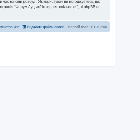
 час на свій розсуд . Як користувач ви погоджуєтесь, що
істрація “Форум Луцької інтернет-спільноти”, ні phpBB не
дміністрацією
Видалити файли cookie
Часовий пояс
UTC+03:00