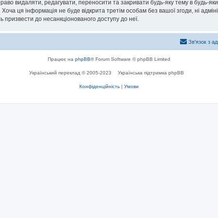
раво видаляти, редагувати, переносити та закривати будь-яку тему в будь-який
 Хоча ця інформація не буде відкрита третім особам без вашої згоди, ні адмін
жуть призвести до несанкціонованого доступу до неї.
Зв'язок з а
Працює на
phpBB
® Forum Software © phpBB Limited
Український переклад © 2005-2023
Українська підтримка phpBB
Конфіденційність
|
Умови