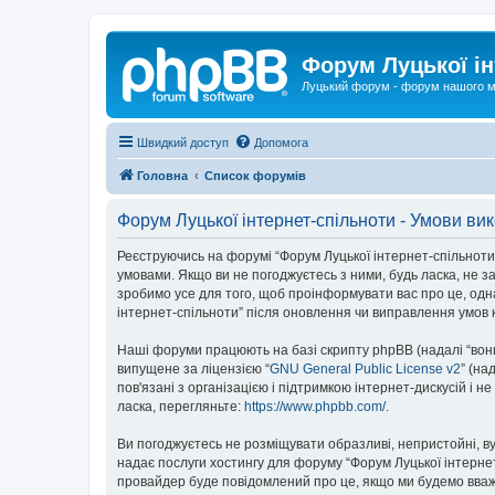
Форум Луцької ін
Луцький форум - форум нашого м
Швидкий доступ
Допомога
Головна
Список форумів
Форум Луцької інтернет-спільноти - Умови ви
Реєструючись на форумі “Форум Луцької інтернет-спільноти” (
умовами. Якщо ви не погоджуєтесь з ними, будь ласка, не з
зробимо усе для того, щоб проінформувати вас про це, одн
інтернет-спільноти” після оновлення чи виправлення умов 
Наші форуми працюють на базі скрипту phpBB (надалі “вони”
випущене за ліцензією “
GNU General Public License v2
” (на
пов'язані з організацією і підтримкою інтернет-дискусій і 
ласка, перегляньте:
https://www.phpbb.com/
.
Ви погоджуєтесь не розміщувати образливі, непристойні, вул
надає послуги хостингу для форуму “Форум Луцької інтернет-
провайдер буде повідомлений про це, якщо ми будемо вважа