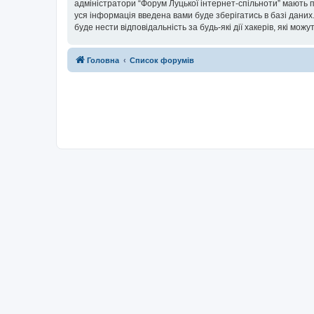
адміністратори “Форум Луцької інтернет-спільноти” мають п
уся інформація введена вами буде зберігатись в базі даних.
буде нести відповідальність за будь-які дії хакерів, які мо
Головна
Список форумів