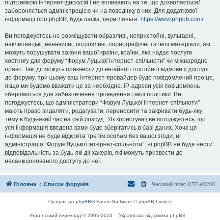
підтримкою інтернет-дискусій і не впливають на те, що дозволяється/
забороняється адміністрацією чи на поведінку в них. Для додаткової
інформації про phpBB, будь ласка, перегляньте:
https://www.phpbb.com/
.
Ви погоджуєтесь не розміщувати образливі, непристойні, вульгарні,
наклепницькі, ненависні, погрозливі, порнографічні та інші матеріали, які
можуть порушувати закони вашої країни, країни, яка надає послуги
хостингу для форуму “Форум Луцької інтернет-спільноти” чи міжнародне
право. Такі дії можуть призвести до негайної і постійної відмови у доступі
до форуму, при цьому ваш інтернет-провайдер буде повідомлений про це,
якщо ми будемо вважати це за необхідне. IP-адреси усіх повідомлень
зберігаються для забезпечення проведення такої політики. Ви
погоджуєтесь, що адміністратори “Форум Луцької інтернет-спільноти”
мають право видаляти, редагувати, переносити та закривати будь-яку
тему в будь-який час на свій розсуд . Як користувач ви погоджуєтесь, що
уся інформація введена вами буде зберігатись в базі даних. Хоча ця
інформація не буде відкрита третім особам без вашої згоди, ні
адміністрація “Форум Луцької інтернет-спільноти”, ні phpBB не буде нести
відповідальність за будь-які дії хакерів, які можуть призвести до
несанкціонованого доступу до неї.
Головна
Список форумів
Часовий пояс
UTC+03:00
Працює на
phpBB
® Forum Software © phpBB Limited
Український переклад © 2005-2023
Українська підтримка phpBB