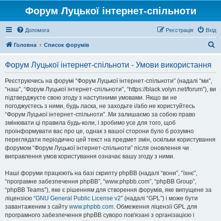
Форум Луцької інтернет-спільноти
Допомога
Реєстрація
Вхід
П
Головна
Список форумів
о
Форум Луцької інтернет-спільноти - Умови використання
ш
у
Реєструючись на форумі “Форум Луцької інтернет-спільноти” (надалі “ми”,
“наш”, “Форум Луцької інтернет-спільноти”, “https://black.volyn.net/forum”), ви
к
підтверджуєте свою згоду з наступними умовами. Якщо ви не
погоджуєтесь з ними, будь ласка, не заходьте і/або не користуйтесь
“Форум Луцької інтернет-спільноти”. Ми залишаємо за собою право
змінювати ці правила будь-коли, і зробимо усе для того, щоб
проінформувати вас про це, однак з вашої сторони було б розумно
переглядати періодично цей текст на предмет змін, оскільки користування
форумом “Форум Луцької інтернет-спільноти” після оновлення чи
виправлення умов користування означає вашу згоду з ними.
Наші форуми працюють на базі скрипту phpBB (надалі “вони”, “їхнє”,
“програмне забезпечення phpBB”, “www.phpbb.com”, “phpBB Group”,
“phpBB Teams”), яке є рішенням для створення форумів, яке випущене за
ліцензією “
GNU General Public License v2
” (надалі “GPL”) і може бути
завантаженим з сайту
www.phpbb.com
. Обмеження ліцензії GPL для
програмного забезпечення phpBB суворо пов'язані з організацією і