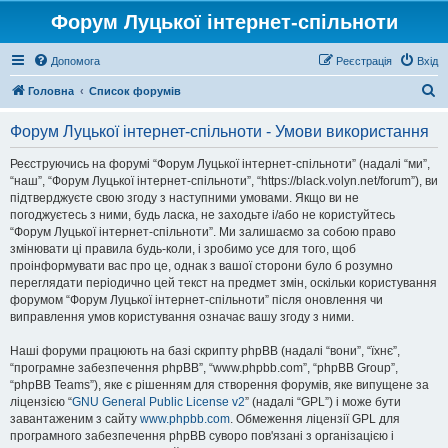
Форум Луцької інтернет-спільноти
Допомога
Реєстрація
Вхід
П
Головна
Список форумів
о
Форум Луцької інтернет-спільноти - Умови використання
ш
у
Реєструючись на форумі “Форум Луцької інтернет-спільноти” (надалі “ми”,
“наш”, “Форум Луцької інтернет-спільноти”, “https://black.volyn.net/forum”), ви
к
підтверджуєте свою згоду з наступними умовами. Якщо ви не
погоджуєтесь з ними, будь ласка, не заходьте і/або не користуйтесь
“Форум Луцької інтернет-спільноти”. Ми залишаємо за собою право
змінювати ці правила будь-коли, і зробимо усе для того, щоб
проінформувати вас про це, однак з вашої сторони було б розумно
переглядати періодично цей текст на предмет змін, оскільки користування
форумом “Форум Луцької інтернет-спільноти” після оновлення чи
виправлення умов користування означає вашу згоду з ними.
Наші форуми працюють на базі скрипту phpBB (надалі “вони”, “їхнє”,
“програмне забезпечення phpBB”, “www.phpbb.com”, “phpBB Group”,
“phpBB Teams”), яке є рішенням для створення форумів, яке випущене за
ліцензією “
GNU General Public License v2
” (надалі “GPL”) і може бути
завантаженим з сайту
www.phpbb.com
. Обмеження ліцензії GPL для
програмного забезпечення phpBB суворо пов'язані з організацією і