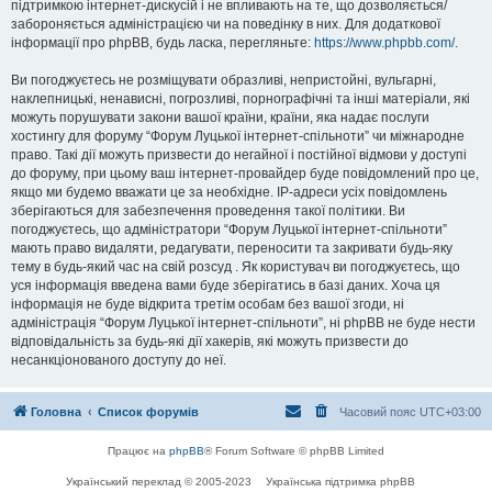
підтримкою інтернет-дискусій і не впливають на те, що дозволяється/
забороняється адміністрацією чи на поведінку в них. Для додаткової
інформації про phpBB, будь ласка, перегляньте:
https://www.phpbb.com/
.
Ви погоджуєтесь не розміщувати образливі, непристойні, вульгарні,
наклепницькі, ненависні, погрозливі, порнографічні та інші матеріали, які
можуть порушувати закони вашої країни, країни, яка надає послуги
хостингу для форуму “Форум Луцької інтернет-спільноти” чи міжнародне
право. Такі дії можуть призвести до негайної і постійної відмови у доступі
до форуму, при цьому ваш інтернет-провайдер буде повідомлений про це,
якщо ми будемо вважати це за необхідне. IP-адреси усіх повідомлень
зберігаються для забезпечення проведення такої політики. Ви
погоджуєтесь, що адміністратори “Форум Луцької інтернет-спільноти”
мають право видаляти, редагувати, переносити та закривати будь-яку
тему в будь-який час на свій розсуд . Як користувач ви погоджуєтесь, що
уся інформація введена вами буде зберігатись в базі даних. Хоча ця
інформація не буде відкрита третім особам без вашої згоди, ні
адміністрація “Форум Луцької інтернет-спільноти”, ні phpBB не буде нести
відповідальність за будь-які дії хакерів, які можуть призвести до
несанкціонованого доступу до неї.
Головна
Список форумів
Часовий пояс
UTC+03:00
Працює на
phpBB
® Forum Software © phpBB Limited
Український переклад © 2005-2023
Українська підтримка phpBB