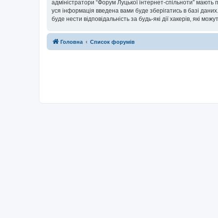
адміністратори “Форум Луцької інтернет-спільноти” мають п
уся інформація введена вами буде зберігатись в базі даних.
буде нести відповідальність за будь-які дії хакерів, які мо
Головна
Список форумів