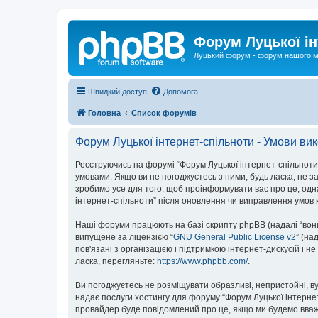
Форум Луцької ін
Луцький форум - форум нашого м
Швидкий доступ
Допомога
Головна
Список форумів
Форум Луцької інтернет-спільноти - Умови ви
Реєструючись на форумі “Форум Луцької інтернет-спільноти” (
умовами. Якщо ви не погоджуєтесь з ними, будь ласка, не з
зробимо усе для того, щоб проінформувати вас про це, одн
інтернет-спільноти” після оновлення чи виправлення умов 
Наші форуми працюють на базі скрипту phpBB (надалі “вони”
випущене за ліцензією “
GNU General Public License v2
” (на
пов'язані з організацією і підтримкою інтернет-дискусій і 
ласка, перегляньте:
https://www.phpbb.com/
.
Ви погоджуєтесь не розміщувати образливі, непристойні, вул
надає послуги хостингу для форуму “Форум Луцької інтернет-
провайдер буде повідомлений про це, якщо ми будемо вважа