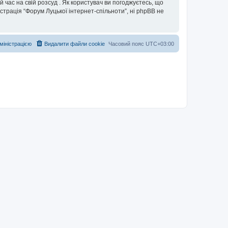
 час на свій розсуд . Як користувач ви погоджуєтесь, що
істрація “Форум Луцької інтернет-спільноти”, ні phpBB не
дміністрацією
Видалити файли cookie
Часовий пояс
UTC+03:00