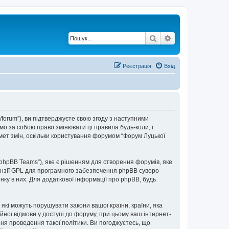
Пошук
Розширений по
Реєстрація
Вхід
t/forum”), ви підтверджуєте свою згоду з наступними
мо за собою право змінювати ці правила будь-коли, і
мет змін, оскільки користування форумом “Форум Луцької
“phpBB Teams”), яке є рішенням для створення форумів, яке
нзії GPL для програмного забезпечення phpBB суворо
інку в них. Для додаткової інформації про phpBB, будь
 які можуть порушувати закони вашої країни, країни, яка
ійної відмови у доступі до форуму, при цьому ваш інтернет-
ня проведення такої політики. Ви погоджуєтесь, що