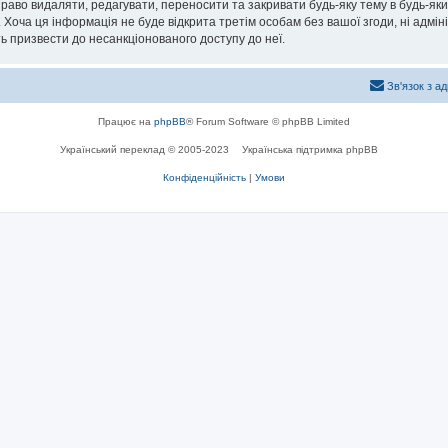
раво видаляти, редагувати, переносити та закривати будь-яку тему в будь-який
 Хоча ця інформація не буде відкрита третім особам без вашої згоди, ні адмін
жуть призвести до несанкціонованого доступу до неї.
Зв'язок з а
Працює на
phpBB
® Forum Software © phpBB Limited
Український переклад © 2005-2023
Українська підтримка phpBB
Конфіденційність
|
Умови