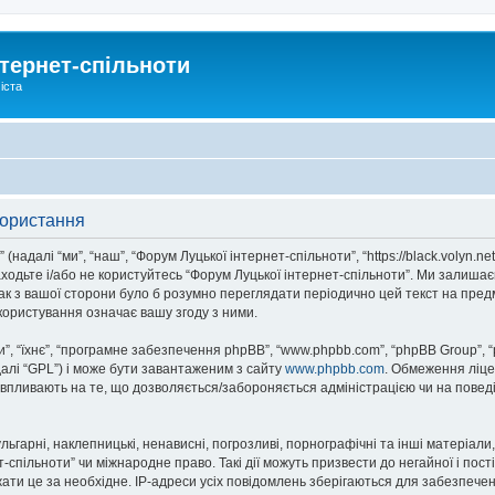
тернет-спільноти
іста
користання
надалі “ми”, “наш”, “Форум Луцької інтернет-спільноти”, “https://black.volyn.ne
аходьте і/або не користуйтесь “Форум Луцької інтернет-спільноти”. Ми залишає
ак з вашої сторони було б розумно переглядати періодично цей текст на пред
користування означає вашу згоду з ними.
, “їхнє”, “програмне забезпечення phpBB”, “www.phpbb.com”, “phpBB Group”, 
далі “GPL”) і може бути завантаженим з сайту
www.phpbb.com
. Обмеження ліце
не впливають на те, що дозволяється/забороняється адміністрацією чи на повед
ьгарні, наклепницькі, ненависні, погрозливі, порнографічні та інші матеріали,
спільноти” чи міжнародне право. Такі дії можуть призвести до негайної і пост
ти це за необхідне. IP-адреси усіх повідомлень зберігаються для забезпечен