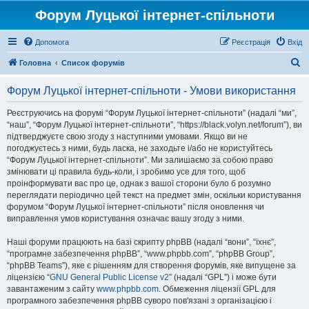
Форум Луцької інтернет-спільноти
Допомога
Реєстрація
Вхід
П
Головна
Список форумів
о
Форум Луцької інтернет-спільноти - Умови використання
ш
у
Реєструючись на форумі “Форум Луцької інтернет-спільноти” (надалі “ми”,
“наш”, “Форум Луцької інтернет-спільноти”, “https://black.volyn.net/forum”), ви
к
підтверджуєте свою згоду з наступними умовами. Якщо ви не
погоджуєтесь з ними, будь ласка, не заходьте і/або не користуйтесь
“Форум Луцької інтернет-спільноти”. Ми залишаємо за собою право
змінювати ці правила будь-коли, і зробимо усе для того, щоб
проінформувати вас про це, однак з вашої сторони було б розумно
переглядати періодично цей текст на предмет змін, оскільки користування
форумом “Форум Луцької інтернет-спільноти” після оновлення чи
виправлення умов користування означає вашу згоду з ними.
Наші форуми працюють на базі скрипту phpBB (надалі “вони”, “їхнє”,
“програмне забезпечення phpBB”, “www.phpbb.com”, “phpBB Group”,
“phpBB Teams”), яке є рішенням для створення форумів, яке випущене за
ліцензією “
GNU General Public License v2
” (надалі “GPL”) і може бути
завантаженим з сайту
www.phpbb.com
. Обмеження ліцензії GPL для
програмного забезпечення phpBB суворо пов'язані з організацією і