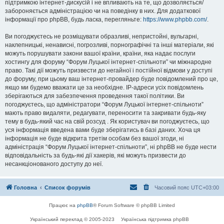
підтримкою інтернет-дискусій і не впливають на те, що дозволяється/
забороняється адміністрацією чи на поведінку в них. Для додаткової
інформації про phpBB, будь ласка, перегляньте:
https://www.phpbb.com/
.
Ви погоджуєтесь не розміщувати образливі, непристойні, вульгарні,
наклепницькі, ненависні, погрозливі, порнографічні та інші матеріали, які
можуть порушувати закони вашої країни, країни, яка надає послуги
хостингу для форуму “Форум Луцької інтернет-спільноти” чи міжнародне
право. Такі дії можуть призвести до негайної і постійної відмови у доступі
до форуму, при цьому ваш інтернет-провайдер буде повідомлений про це,
якщо ми будемо вважати це за необхідне. IP-адреси усіх повідомлень
зберігаються для забезпечення проведення такої політики. Ви
погоджуєтесь, що адміністратори “Форум Луцької інтернет-спільноти”
мають право видаляти, редагувати, переносити та закривати будь-яку
тему в будь-який час на свій розсуд . Як користувач ви погоджуєтесь, що
уся інформація введена вами буде зберігатись в базі даних. Хоча ця
інформація не буде відкрита третім особам без вашої згоди, ні
адміністрація “Форум Луцької інтернет-спільноти”, ні phpBB не буде нести
відповідальність за будь-які дії хакерів, які можуть призвести до
несанкціонованого доступу до неї.
Головна
Список форумів
Часовий пояс
UTC+03:00
Працює на
phpBB
® Forum Software © phpBB Limited
Український переклад © 2005-2023
Українська підтримка phpBB