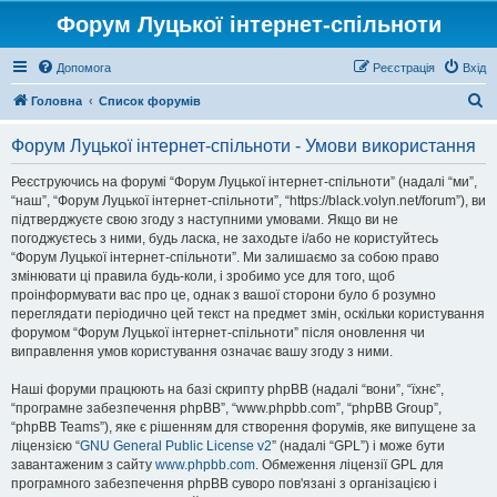
Форум Луцької інтернет-спільноти
Допомога
Реєстрація
Вхід
П
Головна
Список форумів
о
Форум Луцької інтернет-спільноти - Умови використання
ш
у
Реєструючись на форумі “Форум Луцької інтернет-спільноти” (надалі “ми”,
“наш”, “Форум Луцької інтернет-спільноти”, “https://black.volyn.net/forum”), ви
к
підтверджуєте свою згоду з наступними умовами. Якщо ви не
погоджуєтесь з ними, будь ласка, не заходьте і/або не користуйтесь
“Форум Луцької інтернет-спільноти”. Ми залишаємо за собою право
змінювати ці правила будь-коли, і зробимо усе для того, щоб
проінформувати вас про це, однак з вашої сторони було б розумно
переглядати періодично цей текст на предмет змін, оскільки користування
форумом “Форум Луцької інтернет-спільноти” після оновлення чи
виправлення умов користування означає вашу згоду з ними.
Наші форуми працюють на базі скрипту phpBB (надалі “вони”, “їхнє”,
“програмне забезпечення phpBB”, “www.phpbb.com”, “phpBB Group”,
“phpBB Teams”), яке є рішенням для створення форумів, яке випущене за
ліцензією “
GNU General Public License v2
” (надалі “GPL”) і може бути
завантаженим з сайту
www.phpbb.com
. Обмеження ліцензії GPL для
програмного забезпечення phpBB суворо пов'язані з організацією і