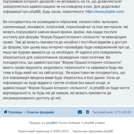
підтримкою інтернет-дискусій і не впливають на те, що дозволяється/
забороняється адміністрацією чи на поведінку в них. Для додаткової
інформації про phpBB, будь ласка, перегляньте:
https://www.phpbb.com/
.
Ви погоджуєтесь не розміщувати образливі, непристойні, вульгарні,
наклепницькі, ненависні, погрозливі, порнографічні та інші матеріали, які
можуть порушувати закони вашої країни, країни, яка надає послуги
хостингу для форуму “Форум Луцької інтернет-спільноти” чи міжнародне
право. Такі дії можуть призвести до негайної і постійної відмови у доступі
до форуму, при цьому ваш інтернет-провайдер буде повідомлений про це,
якщо ми будемо вважати це за необхідне. IP-адреси усіх повідомлень
зберігаються для забезпечення проведення такої політики. Ви
погоджуєтесь, що адміністратори “Форум Луцької інтернет-спільноти”
мають право видаляти, редагувати, переносити та закривати будь-яку
тему в будь-який час на свій розсуд . Як користувач ви погоджуєтесь, що
уся інформація введена вами буде зберігатись в базі даних. Хоча ця
інформація не буде відкрита третім особам без вашої згоди, ні
адміністрація “Форум Луцької інтернет-спільноти”, ні phpBB не буде нести
відповідальність за будь-які дії хакерів, які можуть призвести до
несанкціонованого доступу до неї.
Головна
Список форумів
Часовий пояс
UTC+03:00
Працює на
phpBB
® Forum Software © phpBB Limited
Український переклад © 2005-2023
Українська підтримка phpBB