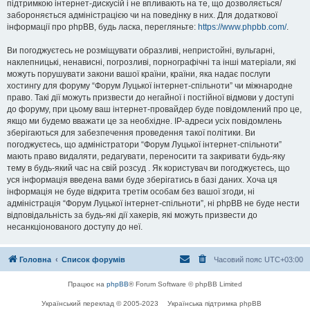
підтримкою інтернет-дискусій і не впливають на те, що дозволяється/
забороняється адміністрацією чи на поведінку в них. Для додаткової
інформації про phpBB, будь ласка, перегляньте:
https://www.phpbb.com/
.
Ви погоджуєтесь не розміщувати образливі, непристойні, вульгарні,
наклепницькі, ненависні, погрозливі, порнографічні та інші матеріали, які
можуть порушувати закони вашої країни, країни, яка надає послуги
хостингу для форуму “Форум Луцької інтернет-спільноти” чи міжнародне
право. Такі дії можуть призвести до негайної і постійної відмови у доступі
до форуму, при цьому ваш інтернет-провайдер буде повідомлений про це,
якщо ми будемо вважати це за необхідне. IP-адреси усіх повідомлень
зберігаються для забезпечення проведення такої політики. Ви
погоджуєтесь, що адміністратори “Форум Луцької інтернет-спільноти”
мають право видаляти, редагувати, переносити та закривати будь-яку
тему в будь-який час на свій розсуд . Як користувач ви погоджуєтесь, що
уся інформація введена вами буде зберігатись в базі даних. Хоча ця
інформація не буде відкрита третім особам без вашої згоди, ні
адміністрація “Форум Луцької інтернет-спільноти”, ні phpBB не буде нести
відповідальність за будь-які дії хакерів, які можуть призвести до
несанкціонованого доступу до неї.
Головна
Список форумів
Часовий пояс
UTC+03:00
Працює на
phpBB
® Forum Software © phpBB Limited
Український переклад © 2005-2023
Українська підтримка phpBB