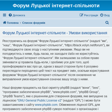
Форум Луцької інтернет-спільноти
Допомога
Реєстрація
Вхід
П
Головна
Список форумів
о
Форум Луцької інтернет-спільноти - Умови використання
ш
у
Реєструючись на форумі “Форум Луцької інтернет-спільноти” (надалі “ми”,
“наш”, “Форум Луцької інтернет-спільноти”, “https://black.volyn.net/forum”), ви
к
підтверджуєте свою згоду з наступними умовами. Якщо ви не
погоджуєтесь з ними, будь ласка, не заходьте і/або не користуйтесь
“Форум Луцької інтернет-спільноти”. Ми залишаємо за собою право
змінювати ці правила будь-коли, і зробимо усе для того, щоб
проінформувати вас про це, однак з вашої сторони було б розумно
переглядати періодично цей текст на предмет змін, оскільки користування
форумом “Форум Луцької інтернет-спільноти” після оновлення чи
виправлення умов користування означає вашу згоду з ними.
Наші форуми працюють на базі скрипту phpBB (надалі “вони”, “їхнє”,
“програмне забезпечення phpBB”, “www.phpbb.com”, “phpBB Group”,
“phpBB Teams”), яке є рішенням для створення форумів, яке випущене за
ліцензією “
GNU General Public License v2
” (надалі “GPL”) і може бути
завантаженим з сайту
www.phpbb.com
. Обмеження ліцензії GPL для
програмного забезпечення phpBB суворо пов'язані з організацією і