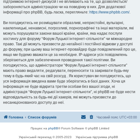
підтримкою інтернет-дискусій і не впливають на те, що дозволяється/
забороняється адміністрацією чи на поведінку в них. Для додаткової
інформації про phpBB, будь ласка, перегляньте:
https://www.phpbb.com/
.
Ви погоджуєтесь не розміщувати образливі, непристойні, вульгарні,
наклепницькі, ненависні, погрозливі, порнографічні та інші матеріали, які
можуть порушувати закони вашої країни, країни, яка надає послуги
хостингу для форуму “Форум Луцької інтернет-спільноти” чи міжнародне
право. Такі дії можуть призвести до негайної і постійної відмови у доступі
до форуму, при цьому ваш інтернет-провайдер буде повідомлений про це,
якщо ми будемо вважати це за необхідне. IP-адреси усіх повідомлень
зберігаються для забезпечення проведення такої політики. Ви
погоджуєтесь, що адміністратори “Форум Луцької інтернет-спільноти”
мають право видаляти, редагувати, переносити та закривати будь-яку
тему в будь-який час на свій розсуд . Як користувач ви погоджуєтесь, що
уся інформація введена вами буде зберігатись в базі даних. Хоча ця
інформація не буде відкрита третім особам без вашої згоди, ні
адміністрація “Форум Луцької інтернет-спільноти”, ні phpBB не буде нести
відповідальність за будь-які дії хакерів, які можуть призвести до
несанкціонованого доступу до неї.
Головна
Список форумів
Часовий пояс
UTC+03:00
Працює на
phpBB
® Forum Software © phpBB Limited
Український переклад © 2005-2023
Українська підтримка phpBB