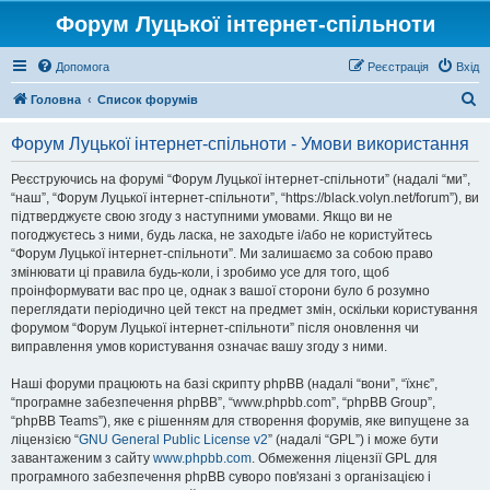
Форум Луцької інтернет-спільноти
Допомога
Реєстрація
Вхід
П
Головна
Список форумів
о
Форум Луцької інтернет-спільноти - Умови використання
ш
у
Реєструючись на форумі “Форум Луцької інтернет-спільноти” (надалі “ми”,
“наш”, “Форум Луцької інтернет-спільноти”, “https://black.volyn.net/forum”), ви
к
підтверджуєте свою згоду з наступними умовами. Якщо ви не
погоджуєтесь з ними, будь ласка, не заходьте і/або не користуйтесь
“Форум Луцької інтернет-спільноти”. Ми залишаємо за собою право
змінювати ці правила будь-коли, і зробимо усе для того, щоб
проінформувати вас про це, однак з вашої сторони було б розумно
переглядати періодично цей текст на предмет змін, оскільки користування
форумом “Форум Луцької інтернет-спільноти” після оновлення чи
виправлення умов користування означає вашу згоду з ними.
Наші форуми працюють на базі скрипту phpBB (надалі “вони”, “їхнє”,
“програмне забезпечення phpBB”, “www.phpbb.com”, “phpBB Group”,
“phpBB Teams”), яке є рішенням для створення форумів, яке випущене за
ліцензією “
GNU General Public License v2
” (надалі “GPL”) і може бути
завантаженим з сайту
www.phpbb.com
. Обмеження ліцензії GPL для
програмного забезпечення phpBB суворо пов'язані з організацією і