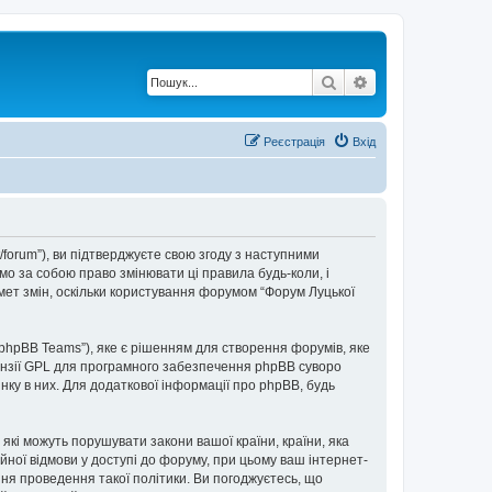
Пошук
Розширений по
Реєстрація
Вхід
t/forum”), ви підтверджуєте свою згоду з наступними
мо за собою право змінювати ці правила будь-коли, і
мет змін, оскільки користування форумом “Форум Луцької
“phpBB Teams”), яке є рішенням для створення форумів, яке
нзії GPL для програмного забезпечення phpBB суворо
інку в них. Для додаткової інформації про phpBB, будь
 які можуть порушувати закони вашої країни, країни, яка
ійної відмови у доступі до форуму, при цьому ваш інтернет-
ня проведення такої політики. Ви погоджуєтесь, що