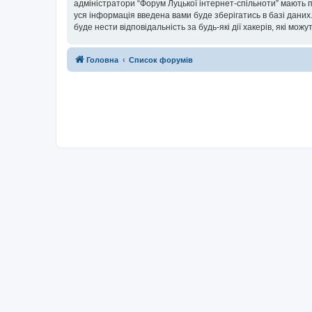
адміністратори “Форум Луцької інтернет-спільноти” мають п
уся інформація введена вами буде зберігатись в базі даних.
буде нести відповідальність за будь-які дії хакерів, які мо
Головна
Список форумів