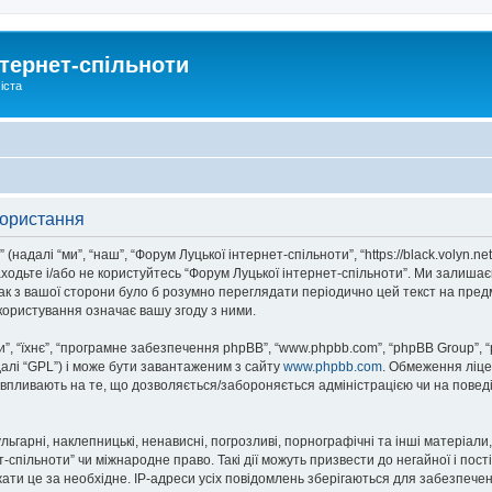
тернет-спільноти
іста
користання
надалі “ми”, “наш”, “Форум Луцької інтернет-спільноти”, “https://black.volyn.ne
аходьте і/або не користуйтесь “Форум Луцької інтернет-спільноти”. Ми залишає
ак з вашої сторони було б розумно переглядати періодично цей текст на пред
користування означає вашу згоду з ними.
, “їхнє”, “програмне забезпечення phpBB”, “www.phpbb.com”, “phpBB Group”, 
далі “GPL”) і може бути завантаженим з сайту
www.phpbb.com
. Обмеження ліце
не впливають на те, що дозволяється/забороняється адміністрацією чи на повед
ьгарні, наклепницькі, ненависні, погрозливі, порнографічні та інші матеріали,
спільноти” чи міжнародне право. Такі дії можуть призвести до негайної і пост
ти це за необхідне. IP-адреси усіх повідомлень зберігаються для забезпечен