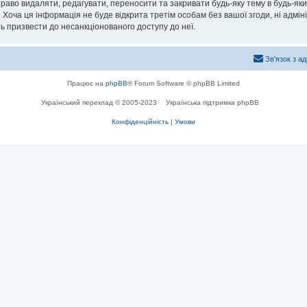
раво видаляти, редагувати, переносити та закривати будь-яку тему в будь-який
 Хоча ця інформація не буде відкрита третім особам без вашої згоди, ні адмін
жуть призвести до несанкціонованого доступу до неї.
Зв'язок з а
Працює на
phpBB
® Forum Software © phpBB Limited
Український переклад © 2005-2023
Українська підтримка phpBB
Конфіденційність
|
Умови