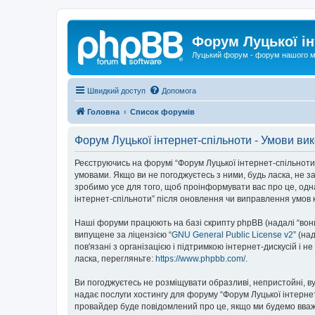
Форум Луцької ін
Луцький форум - форум нашого м
Швидкий доступ
Допомога
Головна
Список форумів
Форум Луцької інтернет-спільноти - Умови ви
Реєструючись на форумі “Форум Луцької інтернет-спільноти” (
умовами. Якщо ви не погоджуєтесь з ними, будь ласка, не з
зробимо усе для того, щоб проінформувати вас про це, одн
інтернет-спільноти” після оновлення чи виправлення умов 
Наші форуми працюють на базі скрипту phpBB (надалі “вони”
випущене за ліцензією “
GNU General Public License v2
” (на
пов'язані з організацією і підтримкою інтернет-дискусій і 
ласка, перегляньте:
https://www.phpbb.com/
.
Ви погоджуєтесь не розміщувати образливі, непристойні, вул
надає послуги хостингу для форуму “Форум Луцької інтернет-
провайдер буде повідомлений про це, якщо ми будемо вважа