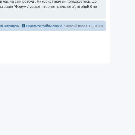
 час на свій розсуд . Як користувач ви погоджуєтесь, що
істрація “Форум Луцької інтернет-спільноти”, ні phpBB не
дміністрацією
Видалити файли cookie
Часовий пояс
UTC+03:00