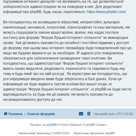
підтримкою інтернет-дискусій і не впливають на те, що дозволяється/
забороняється адміністрацією чи на поведінку в них. Для додаткової
інформації про phpBB, будь ласка, перегляньте:
https://www.phpbb.com/
.
Ви погоджуєтесь не розміщувати образливі, непристойні, вульгарні,
наклепницькі, ненависні, погрозливі, порнографічні та інші матеріали, які
можуть порушувати закони вашої країни, країни, яка надає послуги
хостингу для форуму “Форум Луцької інтернет-спільноти” чи міжнародне
право. Такі дії можуть призвести до негайної і постійної відмови у доступі
до форуму, при цьому ваш інтернет-провайдер буде повідомлений про це,
якщо ми будемо вважати це за необхідне. IP-адреси усіх повідомлень
зберігаються для забезпечення проведення такої політики. Ви
погоджуєтесь, що адміністратори “Форум Луцької інтернет-спільноти”
мають право видаляти, редагувати, переносити та закривати будь-яку
тему в будь-який час на свій розсуд . Як користувач ви погоджуєтесь, що
уся інформація введена вами буде зберігатись в базі даних. Хоча ця
інформація не буде відкрита третім особам без вашої згоди, ні
адміністрація “Форум Луцької інтернет-спільноти”, ні phpBB не буде нести
відповідальність за будь-які дії хакерів, які можуть призвести до
несанкціонованого доступу до неї.
Головна
Список форумів
Часовий пояс
UTC+03:00
Працює на
phpBB
® Forum Software © phpBB Limited
Український переклад © 2005-2023
Українська підтримка phpBB