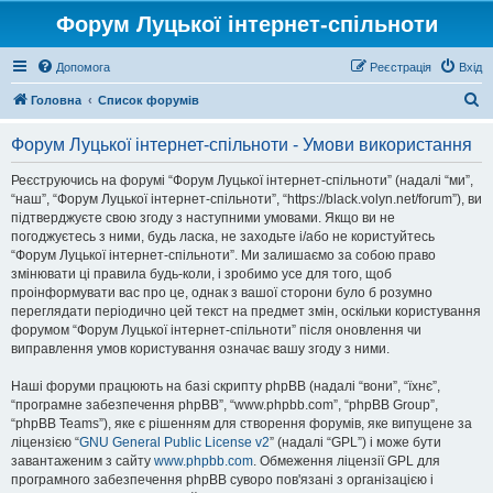
Форум Луцької інтернет-спільноти
Допомога
Реєстрація
Вхід
П
Головна
Список форумів
о
Форум Луцької інтернет-спільноти - Умови використання
ш
у
Реєструючись на форумі “Форум Луцької інтернет-спільноти” (надалі “ми”,
“наш”, “Форум Луцької інтернет-спільноти”, “https://black.volyn.net/forum”), ви
к
підтверджуєте свою згоду з наступними умовами. Якщо ви не
погоджуєтесь з ними, будь ласка, не заходьте і/або не користуйтесь
“Форум Луцької інтернет-спільноти”. Ми залишаємо за собою право
змінювати ці правила будь-коли, і зробимо усе для того, щоб
проінформувати вас про це, однак з вашої сторони було б розумно
переглядати періодично цей текст на предмет змін, оскільки користування
форумом “Форум Луцької інтернет-спільноти” після оновлення чи
виправлення умов користування означає вашу згоду з ними.
Наші форуми працюють на базі скрипту phpBB (надалі “вони”, “їхнє”,
“програмне забезпечення phpBB”, “www.phpbb.com”, “phpBB Group”,
“phpBB Teams”), яке є рішенням для створення форумів, яке випущене за
ліцензією “
GNU General Public License v2
” (надалі “GPL”) і може бути
завантаженим з сайту
www.phpbb.com
. Обмеження ліцензії GPL для
програмного забезпечення phpBB суворо пов'язані з організацією і