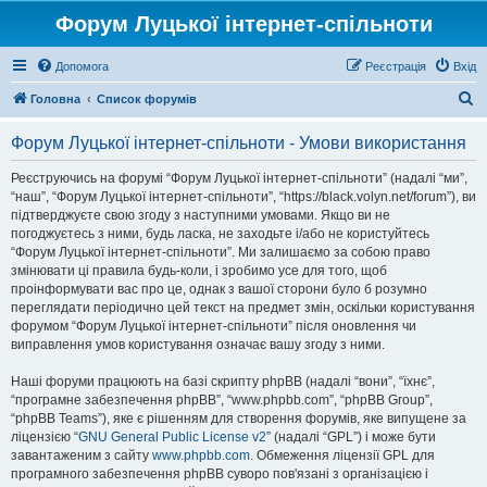
Форум Луцької інтернет-спільноти
Допомога
Реєстрація
Вхід
П
Головна
Список форумів
о
Форум Луцької інтернет-спільноти - Умови використання
ш
у
Реєструючись на форумі “Форум Луцької інтернет-спільноти” (надалі “ми”,
“наш”, “Форум Луцької інтернет-спільноти”, “https://black.volyn.net/forum”), ви
к
підтверджуєте свою згоду з наступними умовами. Якщо ви не
погоджуєтесь з ними, будь ласка, не заходьте і/або не користуйтесь
“Форум Луцької інтернет-спільноти”. Ми залишаємо за собою право
змінювати ці правила будь-коли, і зробимо усе для того, щоб
проінформувати вас про це, однак з вашої сторони було б розумно
переглядати періодично цей текст на предмет змін, оскільки користування
форумом “Форум Луцької інтернет-спільноти” після оновлення чи
виправлення умов користування означає вашу згоду з ними.
Наші форуми працюють на базі скрипту phpBB (надалі “вони”, “їхнє”,
“програмне забезпечення phpBB”, “www.phpbb.com”, “phpBB Group”,
“phpBB Teams”), яке є рішенням для створення форумів, яке випущене за
ліцензією “
GNU General Public License v2
” (надалі “GPL”) і може бути
завантаженим з сайту
www.phpbb.com
. Обмеження ліцензії GPL для
програмного забезпечення phpBB суворо пов'язані з організацією і