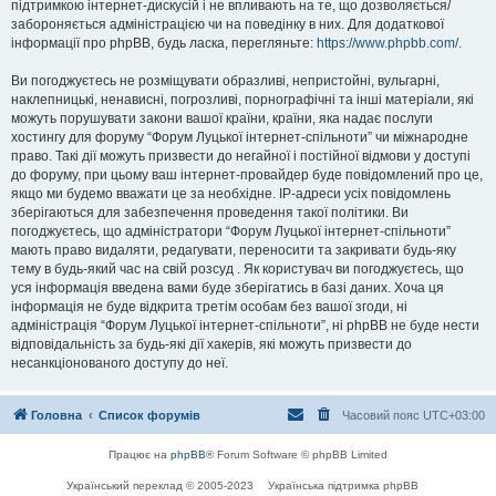
підтримкою інтернет-дискусій і не впливають на те, що дозволяється/
забороняється адміністрацією чи на поведінку в них. Для додаткової
інформації про phpBB, будь ласка, перегляньте:
https://www.phpbb.com/
.
Ви погоджуєтесь не розміщувати образливі, непристойні, вульгарні,
наклепницькі, ненависні, погрозливі, порнографічні та інші матеріали, які
можуть порушувати закони вашої країни, країни, яка надає послуги
хостингу для форуму “Форум Луцької інтернет-спільноти” чи міжнародне
право. Такі дії можуть призвести до негайної і постійної відмови у доступі
до форуму, при цьому ваш інтернет-провайдер буде повідомлений про це,
якщо ми будемо вважати це за необхідне. IP-адреси усіх повідомлень
зберігаються для забезпечення проведення такої політики. Ви
погоджуєтесь, що адміністратори “Форум Луцької інтернет-спільноти”
мають право видаляти, редагувати, переносити та закривати будь-яку
тему в будь-який час на свій розсуд . Як користувач ви погоджуєтесь, що
уся інформація введена вами буде зберігатись в базі даних. Хоча ця
інформація не буде відкрита третім особам без вашої згоди, ні
адміністрація “Форум Луцької інтернет-спільноти”, ні phpBB не буде нести
відповідальність за будь-які дії хакерів, які можуть призвести до
несанкціонованого доступу до неї.
Головна
Список форумів
Часовий пояс
UTC+03:00
Працює на
phpBB
® Forum Software © phpBB Limited
Український переклад © 2005-2023
Українська підтримка phpBB