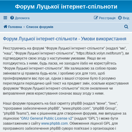
Форум Луцької інтернет-спільноти
Допомога
Реєстрація
Вхід
П
Головна
Список форумів
о
Форум Луцької інтернет-спільноти - Умови використання
ш
у
Реєструючись на форумі “Форум Луцької інтернет-спільноти” (надалі “ми”,
“наш”, “Форум Луцької інтернет-спільноти”, “https://black.volyn.net/forum”), ви
к
підтверджуєте свою згоду з наступними умовами. Якщо ви не
погоджуєтесь з ними, будь ласка, не заходьте і/або не користуйтесь
“Форум Луцької інтернет-спільноти”. Ми залишаємо за собою право
змінювати ці правила будь-коли, і зробимо усе для того, щоб
проінформувати вас про це, однак з вашої сторони було б розумно
переглядати періодично цей текст на предмет змін, оскільки користування
форумом “Форум Луцької інтернет-спільноти” після оновлення чи
виправлення умов користування означає вашу згоду з ними.
Наші форуми працюють на базі скрипту phpBB (надалі “вони”, “їхнє”,
“програмне забезпечення phpBB”, “www.phpbb.com”, “phpBB Group”,
“phpBB Teams”), яке є рішенням для створення форумів, яке випущене за
ліцензією “
GNU General Public License v2
” (надалі “GPL”) і може бути
завантаженим з сайту
www.phpbb.com
. Обмеження ліцензії GPL для
програмного забезпечення phpBB суворо пов'язані з організацією і