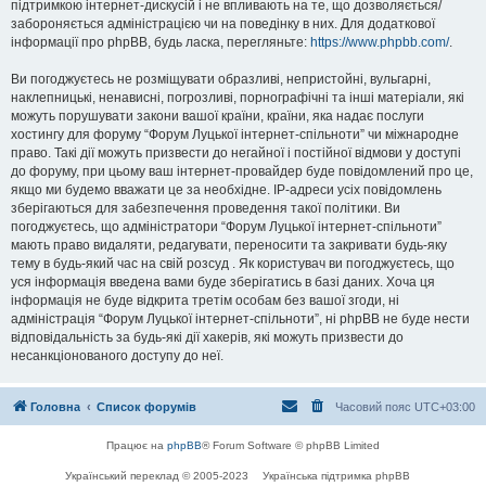
підтримкою інтернет-дискусій і не впливають на те, що дозволяється/
забороняється адміністрацією чи на поведінку в них. Для додаткової
інформації про phpBB, будь ласка, перегляньте:
https://www.phpbb.com/
.
Ви погоджуєтесь не розміщувати образливі, непристойні, вульгарні,
наклепницькі, ненависні, погрозливі, порнографічні та інші матеріали, які
можуть порушувати закони вашої країни, країни, яка надає послуги
хостингу для форуму “Форум Луцької інтернет-спільноти” чи міжнародне
право. Такі дії можуть призвести до негайної і постійної відмови у доступі
до форуму, при цьому ваш інтернет-провайдер буде повідомлений про це,
якщо ми будемо вважати це за необхідне. IP-адреси усіх повідомлень
зберігаються для забезпечення проведення такої політики. Ви
погоджуєтесь, що адміністратори “Форум Луцької інтернет-спільноти”
мають право видаляти, редагувати, переносити та закривати будь-яку
тему в будь-який час на свій розсуд . Як користувач ви погоджуєтесь, що
уся інформація введена вами буде зберігатись в базі даних. Хоча ця
інформація не буде відкрита третім особам без вашої згоди, ні
адміністрація “Форум Луцької інтернет-спільноти”, ні phpBB не буде нести
відповідальність за будь-які дії хакерів, які можуть призвести до
несанкціонованого доступу до неї.
Головна
Список форумів
Часовий пояс
UTC+03:00
Працює на
phpBB
® Forum Software © phpBB Limited
Український переклад © 2005-2023
Українська підтримка phpBB