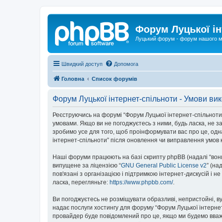
Форум Луцької ін
Луцький форум - форум нашого м
Швидкий доступ
Допомога
Головна
Список форумів
Форум Луцької інтернет-спільноти - Умови ви
Реєструючись на форумі “Форум Луцької інтернет-спільноти” (
умовами. Якщо ви не погоджуєтесь з ними, будь ласка, не з
зробимо усе для того, щоб проінформувати вас про це, одн
інтернет-спільноти” після оновлення чи виправлення умов 
Наші форуми працюють на базі скрипту phpBB (надалі “вони”
випущене за ліцензією “
GNU General Public License v2
” (на
пов'язані з організацією і підтримкою інтернет-дискусій і 
ласка, перегляньте:
https://www.phpbb.com/
.
Ви погоджуєтесь не розміщувати образливі, непристойні, вул
надає послуги хостингу для форуму “Форум Луцької інтернет-
провайдер буде повідомлений про це, якщо ми будемо вважа