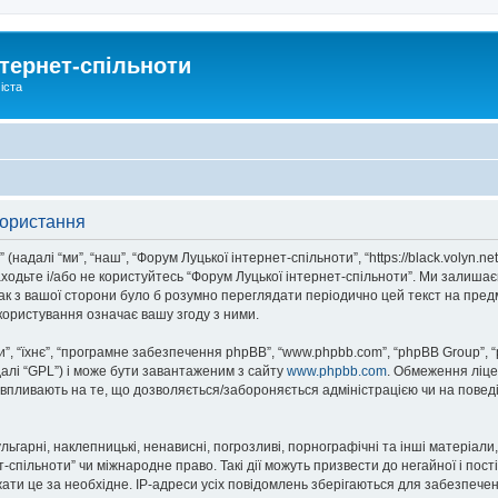
тернет-спільноти
іста
користання
надалі “ми”, “наш”, “Форум Луцької інтернет-спільноти”, “https://black.volyn.ne
аходьте і/або не користуйтесь “Форум Луцької інтернет-спільноти”. Ми залишає
ак з вашої сторони було б розумно переглядати періодично цей текст на пред
користування означає вашу згоду з ними.
, “їхнє”, “програмне забезпечення phpBB”, “www.phpbb.com”, “phpBB Group”, 
далі “GPL”) і може бути завантаженим з сайту
www.phpbb.com
. Обмеження ліце
не впливають на те, що дозволяється/забороняється адміністрацією чи на повед
ьгарні, наклепницькі, ненависні, погрозливі, порнографічні та інші матеріали,
спільноти” чи міжнародне право. Такі дії можуть призвести до негайної і пост
ти це за необхідне. IP-адреси усіх повідомлень зберігаються для забезпечен