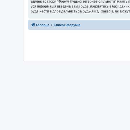
адміністратори “Форум Луцької інтернет-спільноти” мають п
уся інформація введена вами буде зберігатись в базі даних.
буде нести відповідальність за будь-які дії хакерів, які мо
Головна
Список форумів