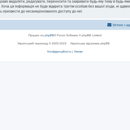
раво видаляти, редагувати, переносити та закривати будь-яку тему в будь-який
 Хоча ця інформація не буде відкрита третім особам без вашої згоди, ні адмін
жуть призвести до несанкціонованого доступу до неї.
Зв'язок з а
Працює на
phpBB
® Forum Software © phpBB Limited
Український переклад © 2005-2023
Українська підтримка phpBB
Конфіденційність
|
Умови