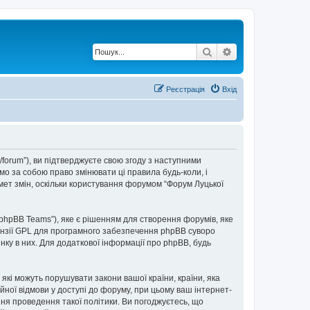
Пошук
Розширений по
Реєстрація
Вхід
t/forum”), ви підтверджуєте свою згоду з наступними
мо за собою право змінювати ці правила будь-коли, і
мет змін, оскільки користування форумом “Форум Луцької
“phpBB Teams”), яке є рішенням для створення форумів, яке
нзії GPL для програмного забезпечення phpBB суворо
інку в них. Для додаткової інформації про phpBB, будь
 які можуть порушувати закони вашої країни, країни, яка
ійної відмови у доступі до форуму, при цьому ваш інтернет-
ня проведення такої політики. Ви погоджуєтесь, що