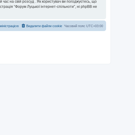
 час на свій розсуд . Як користувач ви погоджуєтесь, що
істрація “Форум Луцької інтернет-спільноти”, ні phpBB не
дміністрацією
Видалити файли cookie
Часовий пояс
UTC+03:00