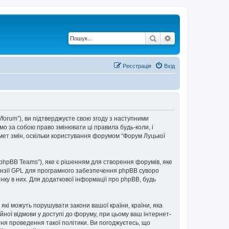
Пошук
Розширений по
Реєстрація
Вхід
t/forum”), ви підтверджуєте свою згоду з наступними
мо за собою право змінювати ці правила будь-коли, і
мет змін, оскільки користування форумом “Форум Луцької
“phpBB Teams”), яке є рішенням для створення форумів, яке
нзії GPL для програмного забезпечення phpBB суворо
інку в них. Для додаткової інформації про phpBB, будь
 які можуть порушувати закони вашої країни, країни, яка
ійної відмови у доступі до форуму, при цьому ваш інтернет-
ня проведення такої політики. Ви погоджуєтесь, що