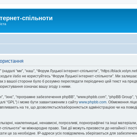
тернет-спільноти
іста
користання
надалі “ми”, “наш”, “Форум Луцької інтернет-спільноти”, “https://black.volyn.ne
аходьте і/або не користуйтесь “Форум Луцької інтернет-спільноти”. Ми залишає
ак з вашої сторони було б розумно переглядати періодично цей текст на пред
користування означає вашу згоду з ними.
, “їхнє”, “програмне забезпечення phpBB”, “www.phpbb.com”, “phpBB Group”, 
далі “GPL”) і може бути завантаженим з сайту
www.phpbb.com
. Обмеження ліце
не впливають на те, що дозволяється/забороняється адміністрацією чи на повед
ьгарні, наклепницькі, ненависні, погрозливі, порнографічні та інші матеріали,
спільноти” чи міжнародне право. Такі дії можуть призвести до негайної і пост
ти це за необхідне. IP-адреси усіх повідомлень зберігаються для забезпечен