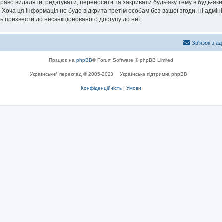
раво видаляти, редагувати, переносити та закривати будь-яку тему в будь-який
 Хоча ця інформація не буде відкрита третім особам без вашої згоди, ні адмін
жуть призвести до несанкціонованого доступу до неї.
Зв'язок з а
Працює на
phpBB
® Forum Software © phpBB Limited
Український переклад © 2005-2023
Українська підтримка phpBB
Конфіденційність
|
Умови