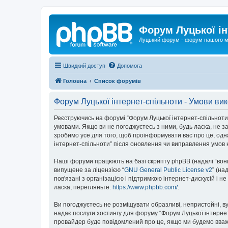
Форум Луцької ін
Луцький форум - форум нашого м
Швидкий доступ
Допомога
Головна
Список форумів
Форум Луцької інтернет-спільноти - Умови ви
Реєструючись на форумі “Форум Луцької інтернет-спільноти” (
умовами. Якщо ви не погоджуєтесь з ними, будь ласка, не з
зробимо усе для того, щоб проінформувати вас про це, одн
інтернет-спільноти” після оновлення чи виправлення умов 
Наші форуми працюють на базі скрипту phpBB (надалі “вони”
випущене за ліцензією “
GNU General Public License v2
” (на
пов'язані з організацією і підтримкою інтернет-дискусій і 
ласка, перегляньте:
https://www.phpbb.com/
.
Ви погоджуєтесь не розміщувати образливі, непристойні, вул
надає послуги хостингу для форуму “Форум Луцької інтернет-
провайдер буде повідомлений про це, якщо ми будемо вважа