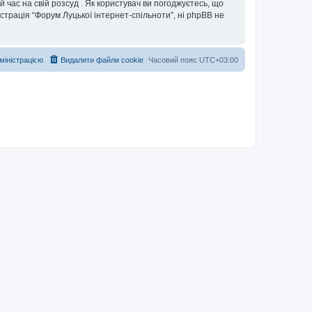
 час на свій розсуд . Як користувач ви погоджуєтесь, що
істрація “Форум Луцької інтернет-спільноти”, ні phpBB не
дміністрацією
Видалити файли cookie
Часовий пояс
UTC+03:00