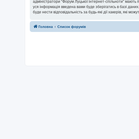
адміністратори “Форум Луцької інтернет-спільноти” мають п
уся інформація введена вами буде зберігатись в базі даних.
буде нести відповідальність за будь-які дії хакерів, які мо
Головна
Список форумів